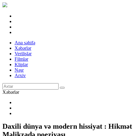
Ana səhifə
Xəbərlər
Verilişlər
Filmlər
Kliplər
Nəşr
Arxiv
Xəbərlər
Daxili dünya və modern hissiyat : Hikmət
Məlikzadə poeziyası