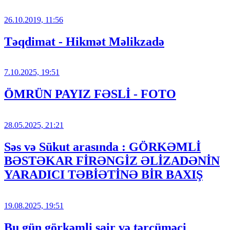
26.10.2019, 11:56
Təqdimat - Hikmət Məlikzadə
7.10.2025, 19:51
ÖMRÜN PAYIZ FƏSLİ - FOTO
28.05.2025, 21:21
Səs və Sükut arasında : GÖRKƏMLİ
BƏSTƏKAR FİRƏNGİZ ƏLİZADƏNİN
YARADICI TƏBİƏTİNƏ BİR BAXIŞ
19.08.2025, 19:51
Bu gün görkəmli şair və tərcüməçi