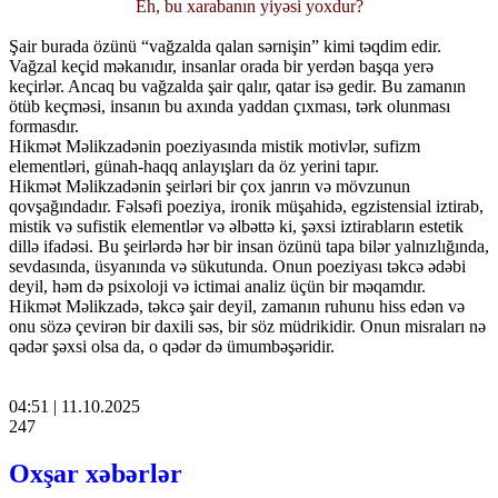
Eh, bu xarabanın yiyəsi yoxdur?
Şair burada özünü “vağzalda qalan sərnişin” kimi təqdim edir.
Vağzal keçid məkanıdır, insanlar orada bir yerdən başqa yerə
keçirlər. Ancaq bu vağzalda şair qalır, qatar isə gedir. Bu zamanın
ötüb keçməsi, insanın bu axında yaddan çıxması, tərk olunması
formasdır.
Hikmət Məlikzadənin poeziyasında mistik motivlər, sufizm
elementləri, günah-haqq anlayışları da öz yerini tapır.
Hikmət Məlikzadənin şeirləri bir çox janrın və mövzunun
qovşağındadır. Fəlsəfi poeziya, ironik müşahidə, egzistensial iztirab,
mistik və sufistik elementlər və əlbəttə ki, şəxsi iztirabların estetik
dillə ifadəsi. Bu şeirlərdə hər bir insan özünü tapa bilər yalnızlığında,
sevdasında, üsyanında və sükutunda. Onun poeziyası təkcə ədəbi
deyil, həm də psixoloji və ictimai analiz üçün bir məqamdır.
Hikmət Məlikzadə, təkcə şair deyil, zamanın ruhunu hiss edən və
onu sözə çevirən bir daxili səs, bir söz müdrikidir. Onun misraları nə
qədər şəxsi olsa da, o qədər də ümumbəşəridir.
04:51 | 11.10.2025
247
Oxşar xəbərlər