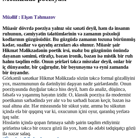
Müəllif : Elşən Təhməzov
Müasir dövrdə poeziya yalnız söz sənəti deyil, həm də insanın
ruhunun, cəmiyyətin təlatümlərinin və zamanın psixoloji
kodlarının güzgüsüdür. Bu güzgüdə zamanın tozuna bürünmüş
kədər, suallar və qayıdış arzuları əks olunur. Müasir şair
Hikmət Məlikzadənin poetik irsi, məhz bu güzgünün önündə
dayanan səmimi, etirafçı, bəzən ironik, bəzən isə mistik bir ruh
halını təqdim edir. Onun şeirləri təkcə misralar deyil, onlar bir
iç dünyasıdır, bir çağırışdır, bir boyunəymə və eyni zamanda
bir üsyandır.
Görkəmli sənətkar Hikmət Məlikzadə sözün təkcə formal gözəlliyini
yox, məzmununun da dərinliyini daşıyan nadir şairlərdəndir. Onun
poeziyasında duyğular təkcə hiss deyil, həm də analiz, düşüncə,
fəlsəfə və yaşanmış həyatın izidir. O, klassik poeziya ilə modernist
poetikanın sərhədində yer alır və bu sərhədi bəzən keçir, bəzən isə
sual altına alır. Hər misrasında bir sükut yatır, amma bu sükutun
içində elə bir qışqırıq var ki, oxucunun içini oyur, qaranlıq yerlərə
işıq salır.
Hisslərin içində qopan fırtınaya sahib şairin təqdim etdiyimiz
şeirlərinə təkcə bir oxucu gözü ilə yox, həm də ədəbi tədqiqatçı gözü
ilə nəzər salaq.