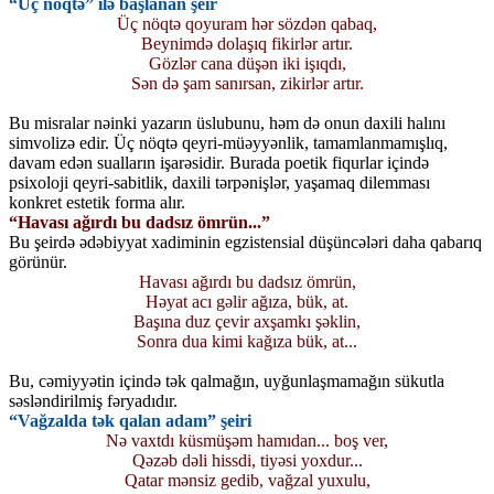
“Üç nöqtə” ilə başlanan şeir
Üç nöqtə qoyuram hər sözdən qabaq,
Beynimdə dolaşıq fikirlər artır.
Gözlər cana düşən iki işıqdı,
Sən də şam sanırsan, zikirlər artır.
Bu misralar nəinki yazarın üslubunu, həm də onun daxili halını
simvolizə edir. Üç nöqtə qeyri-müəyyənlik, tamamlanmamışlıq,
davam edən sualların işarəsidir. Burada poetik fiqurlar içində
psixoloji qeyri-sabitlik, daxili tərpənişlər, yaşamaq dilemması
konkret estetik forma alır.
“Havası ağırdı bu dadsız ömrün...”
Bu şeirdə ədəbiyyat xadiminin egzistensial düşüncələri daha qabarıq
görünür.
Havası ağırdı bu dadsız ömrün,
Həyat acı gəlir ağıza, bük, at.
Başına duz çevir axşamkı şəklin,
Sonra dua kimi kağıza bük, at...
Bu, cəmiyyətin içində tək qalmağın, uyğunlaşmamağın sükutla
səsləndirilmiş fəryadıdır.
“Vağzalda tək qalan adam” şeiri
Nə vaxtdı küsmüşəm hamıdan... boş ver,
Qəzəb dəli hissdi, tiyəsi yoxdur...
Qatar mənsiz gedib, vağzal yuxulu,