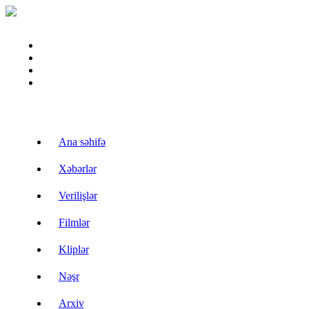
Ana səhifə
Xəbərlər
Verilişlər
Filmlər
Kliplər
Nəşr
Arxiv