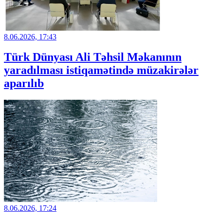
8.06.2026, 17:43
Türk Dünyası Ali Təhsil Məkanının
yaradılması istiqamətində müzakirələr
aparılıb
8.06.2026, 17:24