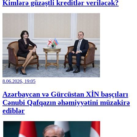
Kimlərə güzəştli kreditlər veriləcək?
8.06.2026, 19:05
Azərbaycan və Gürcüstan XİN başçıları
Cənubi Qafqazın əhəmiyyətini müzakirə
ediblər