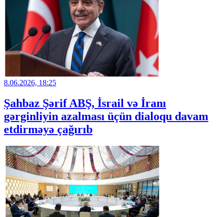
8.06.2026, 18:25
Şahbaz Şərif ABŞ, İsrail və İranı
gərginliyin azalması üçün dialoqu davam
etdirməyə çağırıb