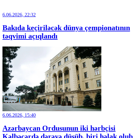
6.06.2026, 22:32
Bakıda keçiriləcək dünya çempionatının
təqvimi açıqlandı
6.06.2026, 15:40
Azərbaycan Ordusunun iki hərbçisi
Kəlbəcərdə dərəyə düşüb, biri həlak olub