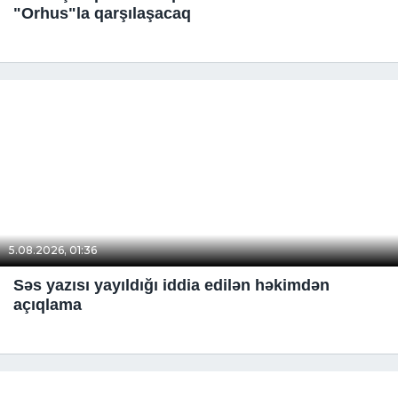
"Orhus"la qarşılaşacaq
5.08.2026, 01:36
Səs yazısı yayıldığı iddia edilən həkimdən
açıqlama