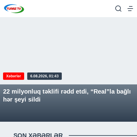
Xəbərlər
6.08.2026, 01:30
Azərbaycan Qızıl Aypara Cəmiyyətində
görüş
SON XƏBƏRLƏR