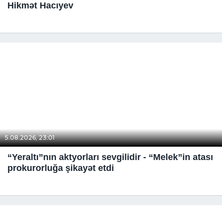
Hikmət Hacıyev
5.08.2026, 23:01
“Yeraltı”nın aktyorları sevgilidir - “Melek”in atası
prokurorluğa şikayət etdi