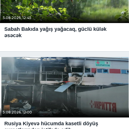
5.08.2026, 12:45
Sabah Bakıda yağış yağacaq, güclü külək
əsəcək
5.08.2026, 12:00
Rusiya Kiyevə hücumda kasetli döyüş