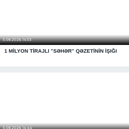
5.08.2026, 14:53
1 MİLYON TİRAJLI "SƏHƏR" QƏZETİNİN İŞIĞI
5.08.2026, 14:44