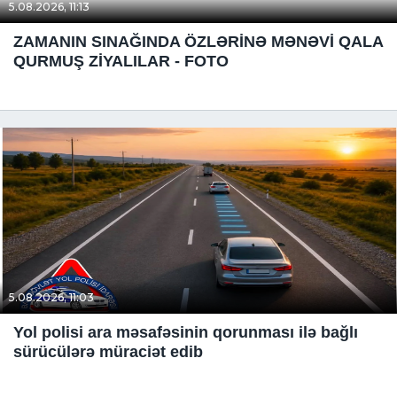
5.08.2026, 11:13
ZAMANIN SINAĞINDA ÖZLƏRİNƏ MƏNƏVİ QALA
QURMUŞ ZİYALILAR - FOTO
5.08.2026, 11:03
Yol polisi ara məsafəsinin qorunması ilə bağlı
sürücülərə müraciət edib