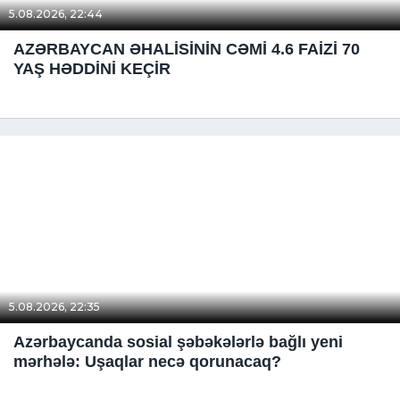
5.08.2026, 22:44
AZƏRBAYCAN ƏHALİSİNİN CƏMİ 4.6 FAİZİ 70
YAŞ HƏDDİNİ KEÇİR
5.08.2026, 22:35
Azərbaycanda sosial şəbəkələrlə bağlı yeni
mərhələ: Uşaqlar necə qorunacaq?