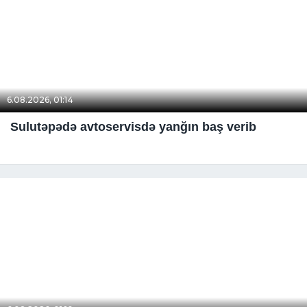
6.08.2026, 01:14
Sulutəpədə avtoservisdə yanğın baş verib