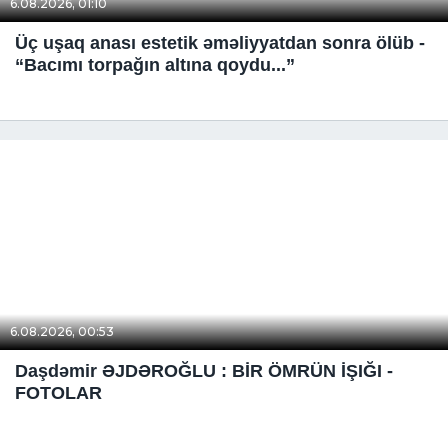
6.08.2026, 01:10
Üç uşaq anası estetik əməliyyatdan sonra ölüb -
“Bacımı torpağın altına qoydu...”
6.08.2026, 00:53
Daşdəmir ƏJDƏROĞLU : BİR ÖMRÜN İŞIĞI -
FOTOLAR