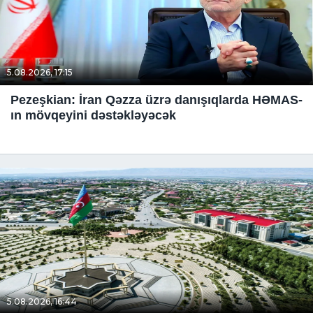
5.08.2026, 17:15
Pezeşkian: İran Qəzza üzrə danışıqlarda HƏMAS-
ın mövqeyini dəstəkləyəcək
5.08.2026, 16:44