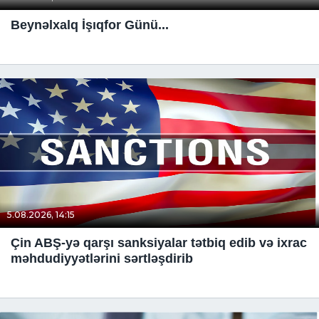
Beynəlxalq İşıqfor Günü...
5.08.2026, 14:15
Çin ABŞ-yə qarşı sanksiyalar tətbiq edib və ixrac
məhdudiyyətlərini sərtləşdirib