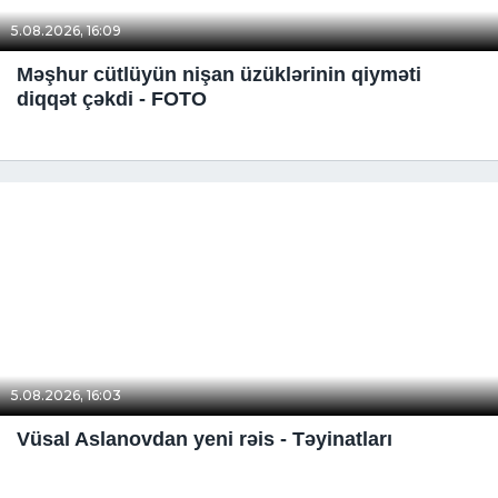
5.08.2026, 16:09
Məşhur cütlüyün nişan üzüklərinin qiyməti
diqqət çəkdi - FOTO
5.08.2026, 16:03
Vüsal Aslanovdan yeni rəis - Təyinatları