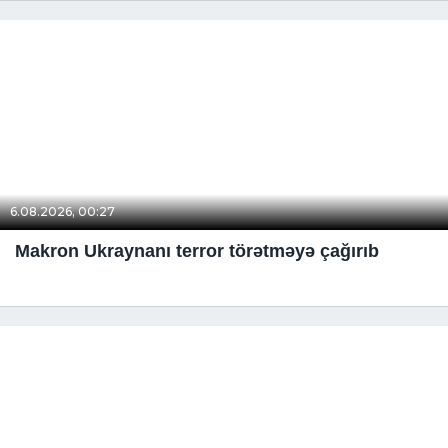
6.08.2026, 00:27
Makron Ukraynanı terror törətməyə çağırıb