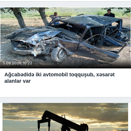
5.08.2026, 10:22
Ağcabədidə iki avtomobil toqquşub, xəsarət
alanlar var