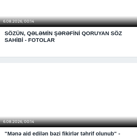
6.08.2026, 00:14
SÖZÜN, QƏLƏMİN ŞƏRƏFİNİ QORUYAN SÖZ
SAHİBİ - FOTOLAR
6.08.2026, 00:14
"Mənə aid edilən bəzi fikirlər təhrif olunub" -