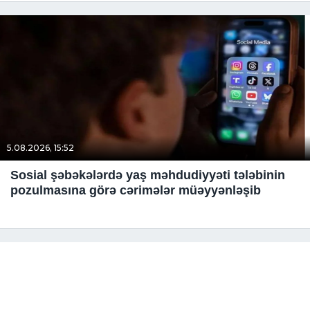
5.08.2026, 15:52
Sosial şəbəkələrdə yaş məhdudiyyəti tələbinin
pozulmasına görə cərimələr müəyyənləşib