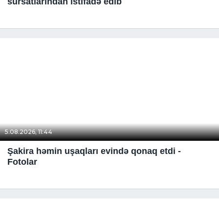
sursatlarından istifadə edib
5.08.2026, 11:44
Şakira həmin uşaqları evində qonaq etdi -
Fotolar