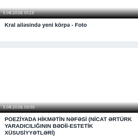
5.08.2026, 01:23
Kral ailəsində yeni körpə - Foto
5.08.2026, 00:55
POEZİYADA HİKMƏTİN NƏFƏSİ (NİCAT ƏRTÜRK
YARADICILIĞININ BƏDİİ-ESTETİK
XÜSUSİYYƏTLƏRİ)