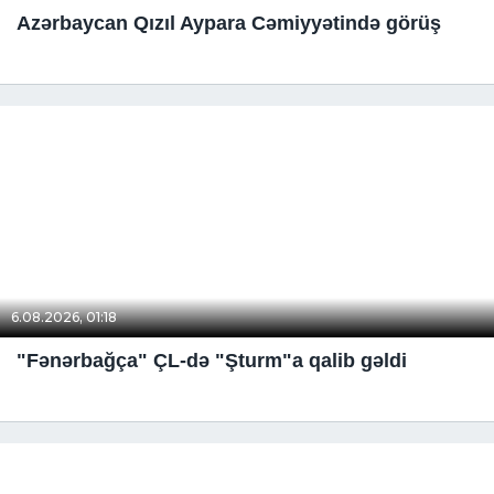
Azərbaycan Qızıl Aypara Cəmiyyətində görüş
6.08.2026, 01:18
"Fənərbağça" ÇL-də "Şturm"a qalib gəldi