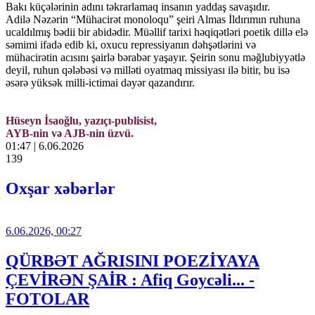
Bakı küçələrinin adını təkrarlamaq insanın yaddaş savaşıdır.
Adilə Nəzərin “Mühacirət monoloqu” şeiri Almas İldırımın ruhuna
ucaldılmış bədii bir abidədir. Müəllif tarixi həqiqətləri poetik dillə elə
səmimi ifadə edib ki, oxucu repressiyanın dəhşətlərini və
mühacirətin acısını şairlə bərabər yaşayır. Şeirin sonu məğlubiyyətlə
deyil, ruhun qələbəsi və milləti oyatmaq missiyası ilə bitir, bu isə
əsərə yüksək milli-ictimai dəyər qazandırır.
Hüseyn İsaoğlu, yazıçı-publisist,
AYB-nin və AJB-nin üzvü.
01:47 | 6.06.2026
139
Oxşar xəbərlər
6.06.2026, 00:27
QÜRBƏT AĞRISINI POEZİYAYA
ÇEVİRƏN ŞAİR : Afiq Goycəli... -
FOTOLAR