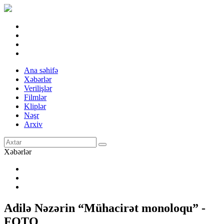
Ana səhifə
Xəbərlər
Verilişlər
Filmlər
Kliplər
Nəşr
Arxiv
Xəbərlər
Adilə Nəzərin “Mühacirət monoloqu” -
FOTO