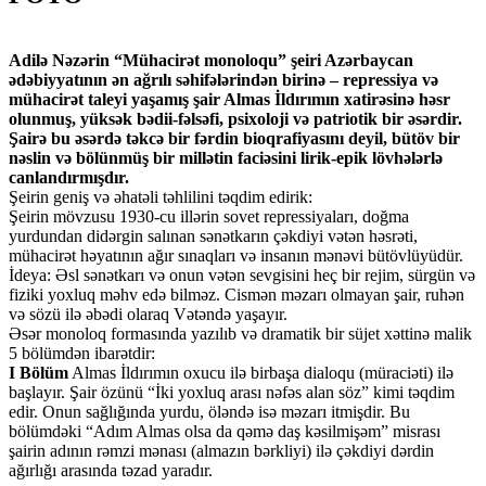
Adilə Nəzərin “Mühacirət monoloqu” şeiri Azərbaycan
ədəbiyyatının ən ağrılı səhifələrindən birinə – repressiya və
mühacirət taleyi yaşamış şair Almas İldırımın xatirəsinə həsr
olunmuş, yüksək bədii-fəlsəfi, psixoloji və patriotik bir əsərdir.
Şairə bu əsərdə təkcə bir fərdin bioqrafiyasını deyil, bütöv bir
nəslin və bölünmüş bir millətin faciəsini lirik-epik lövhələrlə
canlandırmışdır.
Şeirin geniş və əhatəli təhlilini təqdim edirik:
Şeirin mövzusu 1930-cu illərin sovet repressiyaları, doğma
yurdundan didərgin salınan sənətkarın çəkdiyi vətən həsrəti,
mühacirət həyatının ağır sınaqları və insanın mənəvi bütövlüyüdür.
İdeya: Əsl sənətkarı və onun vətən sevgisini heç bir rejim, sürgün və
fiziki yoxluq məhv edə bilməz. Cismən məzarı olmayan şair, ruhən
və sözü ilə əbədi olaraq Vətəndə yaşayır.
Əsər monoloq formasında yazılıb və dramatik bir süjet xəttinə malik
5 bölümdən ibarətdir:
I Bölüm
Almas İldırımın oxucu ilə birbaşa dialoqu (müraciəti) ilə
başlayır. Şair özünü “İki yoxluq arası nəfəs alan söz” kimi təqdim
edir. Onun sağlığında yurdu, öləndə isə məzarı itmişdir. Bu
bölümdəki “Adım Almas olsa da qəmə daş kəsilmişəm” misrası
şairin adının rəmzi mənası (almazın bərkliyi) ilə çəkdiyi dərdin
ağırlığı arasında təzad yaradır.