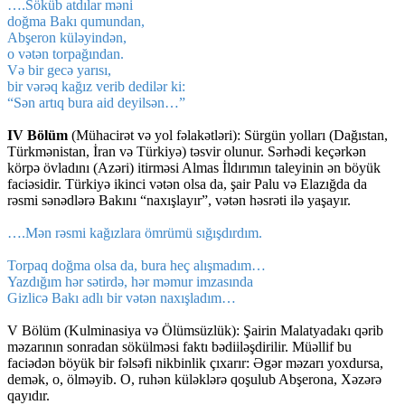
….Söküb atdılar məni
doğma Bakı qumundan,
Abşeron küləyindən,
o vətən torpağından.
Və bir gecə yarısı,
bir vərəq kağız verib dedilər ki:
“Sən artıq bura aid deyilsən…”
IV Bölüm
(Mühacirət və yol fəlakətləri): Sürgün yolları (Dağıstan,
Türkmənistan, İran və Türkiyə) təsvir olunur. Sərhədi keçərkən
körpə övladını (Azəri) itirməsi Almas İldırımın taleyinin ən böyük
faciəsidir. Türkiyə ikinci vətən olsa da, şair Palu və Elazığda da
rəsmi sənədlərə Bakını “naxışlayır”, vətən həsrəti ilə yaşayır.
….Mən rəsmi kağızlara ömrümü sığışdırdım.
Torpaq doğma olsa da, bura heç alışmadım…
Yazdığım hər sətirdə, hər məmur imzasında
Gizlicə Bakı adlı bir vətən naxışladım…
V Bölüm (Kulminasiya və Ölümsüzlük): Şairin Malatyadakı qərib
məzarının sonradan sökülməsi faktı bədiiləşdirilir. Müəllif bu
faciədən böyük bir fəlsəfi nikbinlik çıxarır: Əgər məzarı yoxdursa,
demək, o, ölməyib. O, ruhən küləklərə qoşulub Abşerona, Xəzərə
qayıdır.