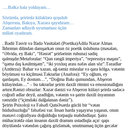
….Bəlkə hələ yoldayam…
Sözümlə, şeirimlə küləklərə qoşulub
Abşerona, Bakıya, Xəzərə qayıdıram…
Zamanları adlayıb uyumaması üçün
milləti oyadıram.
. Bədii Təsvir və İfadә Vasitәlәri (Poetika)Adilə Nəzər Almas
İldırımın dilindən danışarkən onun öz poetik üslubuna (məsələn,
“Əlvida, ey Bakı”, “Həsrət” şeirlərinin ruhuna) sadiq
qalmışdır:Metaforalar: “Qan rəngli imperiya”, “repressiya maşını”,
“qəmə daş kəsilmişəm”, “iki yoxluq arası nəfəs alan söz”.Təzadlar
(Antiteza): Bahar və xəzan, ağ-təmiz misralar və qara kölgə, vətənin
böyüməsi və kiçilməsi.Təkrarlar (Anafora): “Ey oğlum, ey
qardaşım, Ey dostum…”, “Doğma Bakı qumundan, Abşeron
küləyindən…” – bu təkrarlar şeirin daxili ritmini və emosionallığını
artırır.Rəmzi obrazlar: Xəzər dənizi və Abşeron küləyi şeirdə sadəcə
coğrafi adlar deyil, azadlığın, vətənin və şairin daxili üsyanının
rəmzidir (“içimdəki dalğalanan dəniz”).
Şeirin Psixoloji və Fəlsəfi QatıƏsərdə güclü bir “vətən
hüdudsuzluğu” fəlsəfəsi var. İnsan harda yaşayırsa yaşasın, onun
mənəvi coğrafiyası doğulduğu torpaqla məhdudlaşır. Şairə
mühacirətdə olan insanın daxili dramını ustadlıqla açır: qapı
döyüləndə vətəndən çağırış gözləmək, unutmamaq üçün gecələr