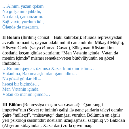
…Alnımı yazan qələm.
Nə gülşənim qalıbdır,
Nə də ki, çəmənzarım.
Sağ vaxtı, yurdum itdi,
Öləndə də məzarım.
II Bölüm
(İtirilmiş cənnət – Bakı xatirələri): Burada repressiyadan
əvvəlki romantik, qaynar ədəbi mühit canlandırılır. Mikayıl Müşfiq,
Hüseyn Cavid (və ya Əhməd Cavad), Süleyman Rüstəm kimi
dostlarla keçən günlər xatırlanır. “Mən Vətənin içində, Vətən də
mənim içimdə” misrası sənətkar-vətən bütövlüyünün ən gözəl
ifadəsidir.
…Ruhum qaynar, özümsə Xəzər kimi dinc idim…
Vətənimə, Bakıma aşiq olan gənc idim…
Nə gözəl günlər idi –
hərəsi bir biçimdə…
Mən Vətənin içində,
Vətən də mənim içimdə…
III Bölüm
(Repressiya maşını və xəyanət): “Qan rəngli
imperiya”nın (Sovet rejiminin) gəlişi ilə gənc şairlərin taleyi qaralır.
Şairə “millətçi”, “müsavatçı” damğası vurulur. Bölümün ən ağrılı
yeri psixoloji sarsıntıdır: dostların uzaqlaşması, satqınlıq və Bakıdan
(Abşeron küləyindən, Xəzərdən) zorla qovulmaq.