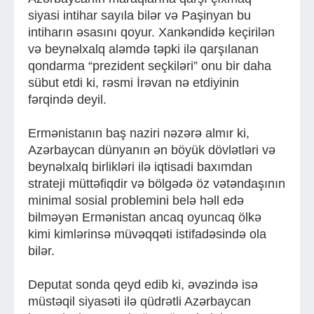
siyasi intihar sayıla bilər və Paşinyan bu
intiharın əsasını qoyur. Xankəndidə keçirilən
və beynəlxalq aləmdə təpki ilə qarşılanan
qondarma “prezident seçkiləri” onu bir daha
sübut etdi ki, rəsmi İrəvan nə etdiyinin
fərqində deyil.
Ermənistanın baş naziri nəzərə almır ki,
Azərbaycan dünyanın ən böyük dövlətləri və
beynəlxalq birlikləri ilə iqtisadi baxımdan
strateji müttəfiqdir və bölgədə öz vətəndaşının
minimal sosial problemini belə həll edə
bilməyən Ermənistan ancaq oyuncaq ölkə
kimi kimlərinsə müvəqqəti istifadəsində ola
bilər.
Deputat sonda qeyd edib ki, əvəzində isə
müstəqil siyasəti ilə qüdrətli Azərbaycan