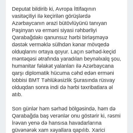
Deputat bildirib ki, Avropa İttifaqının
vasitəçiliyi ilə keçirilən görüşlərdə
Azərbaycanın ərazi bütövlüyünü tanıyan
Paşinyan və erməni siyasi rəhbərliyi
Qarabağdakı qanunsuz hərbi birləşməyə
dəstək verməklə sülhdən kənar mövqedə
olduqlarını ortaya qoyur. Laçın sərhəd-keçid
məntəqəsi ətrafında yaradılan beynəlxalq şou,
humanitar fəlakət yalanları ilə Azərbaycana
qarşı diplomatik hücuma cəhd edən erməni
lobbisi BMT Təhlükəsizlik Şurasında rüsvay
olduqdan sonra indi də hərbi təxribatlara əl
atıb.
Son günlər həm sərhəd bölgəsində, həm də
Qarabağda baş verənlər onu göstərir ki, rəsmi
İrəvan yenə də hansısa havadarlarına
güvənərək xam xəyallara qapılıb. Xarici