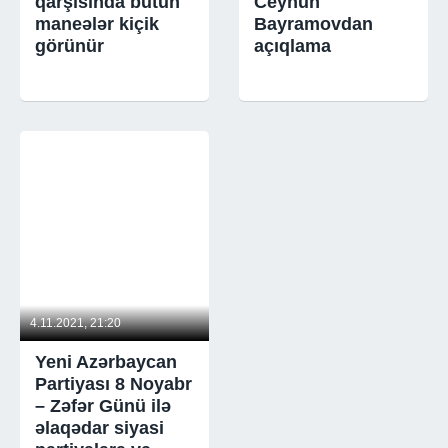
qarşısında bütün
Ceyhun
maneələr kiçik
Bayramovdan
görünür
açıqlama
4.11.2021, 21:20
Yeni Azərbaycan
Partiyası 8 Noyabr
– Zəfər Günü ilə
əlaqədar siyasi