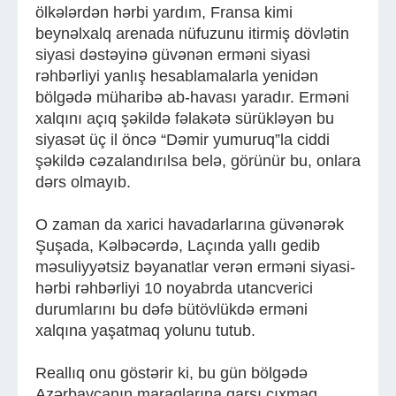
ölkələrdən hərbi yardım, Fransa kimi
beynəlxalq arenada nüfuzunu itirmiş dövlətin
siyasi dəstəyinə güvənən erməni siyasi
rəhbərliyi yanlış hesablamalarla yenidən
bölgədə müharibə ab-havası yaradır. Erməni
xalqını açıq şəkildə fəlakətə sürükləyən bu
siyasət üç il öncə “Dəmir yumuruq”la ciddi
şəkildə cəzalandırılsa belə, görünür bu, onlara
dərs olmayıb.
O zaman da xarici havadarlarına güvənərək
Şuşada, Kəlbəcərdə, Laçında yallı gedib
məsuliyyətsiz bəyanatlar verən erməni siyasi-
hərbi rəhbərliyi 10 noyabrda utancverici
durumlarını bu dəfə bütövlükdə erməni
xalqına yaşatmaq yolunu tutub.
Reallıq onu göstərir ki, bu gün bölgədə
Azərbaycanın maraqlarına qarşı çıxmaq