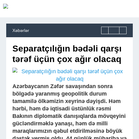
Xəbərlər
Separatçılığın bədəli qarşı
tərəf üçün çox ağır olacaq
Azərbaycanın Zəfər savaşından sonra
bölgədə yaranmış geopolitik durum
tamamilə ölkəmizin xeyrinə dəyişdi. Həm
hərbi, həm də iqtisadi üstünlük rəsmi
Bakının diplomatik danışıqlarda mövqeyini
gücləndirməklə yanaşı, həm də milli
maraqlarımızın qəbul etdirilməsinə böyük
dəstək vermiş oldu. 44 günlük müharibə və