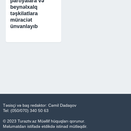
partiyalara və
beynəlxalq
təşkilatlara
müraciət
ünvanlayıb
Təsisçi və baş redaktor: Cəmil Dadaşov
Tel: (050/070) 340 50 63
© 2023 Turaztv.az Müəllif hüquqları qorunur.
Məlumatdan istifadə etdikdə istinad mütləqdir.