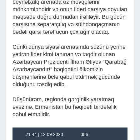
beynəlxalq arenada öz mövqelərini
möhkəmləndirir və onun lideri qarşıya qoyulan
məqsədə doğru durmadan irəliləyir. Bu gücün
qarşısına separatçılıq və sülhdənqaçmanın
bədəli qarşı tərəf üçün çox ağır olacaq.
Çünki dünya siyasi arenasında sözünü yerinə
yetirən lider kimi tanınan və təqdir olunan
Azərbaycan Prezidenti İlham Əliyev “Qarabağ
Azərbaycandır!” həqiqətini ölkəmizin
düşmənlərinə belə qəbul etdirmək gücündə
olduğunu təsdiq edib.
Düşünürəm, regionda gərginlik yaratmaq
əvəzinə, Ermənistan bu həqiqəti birdəfəlik
qəbul etməlidir.
21:44 | 12.09.2023
356