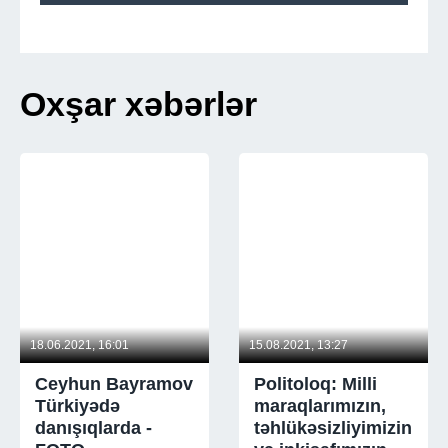
Oxşar xəbərlər
18.06.2021, 16:01
15.08.2021, 13:27
Ceyhun Bayramov
Politoloq: Milli
Türkiyədə
maraqlarımızın,
danışıqlarda -
təhlükəsizliyimizin