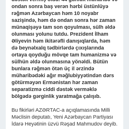
ondan sonra baş verən hərbi üstünlüyə
rəğmən Azərbaycan həm 10 noyabr
sazişində, həm də ondan sonra hər zaman
münaqişəyə tam son qoyulması, sülh əldə
olunması yolunu tutdu. Prezident İlham
Əliyevin həm ikitərəfli danışıqlarda, həm
də beynəlxalq tədbirlərdə çıxışlarında
ortaya qoyduğu mövqe tam humanizmə və
sülhün əldə olunmasına yönəldi. Bütün
bunlara rəğmən ötən üç il ərzində
müharibədəki ağır məğlubiyyətindən dərs
götürməyən Ermənistan hər zaman
separatizmə ciddi dəstək verməklə
bölgədə gərginlik yaratmağa çalışıb.
Bu fikirləri AZƏRTAC-a açıqlamasında Milli
Məclisin deputatı, Yeni Azərbaycan Partiyası
İdarə Heyətinin üzvü Rəşad Mahmudov deyib.