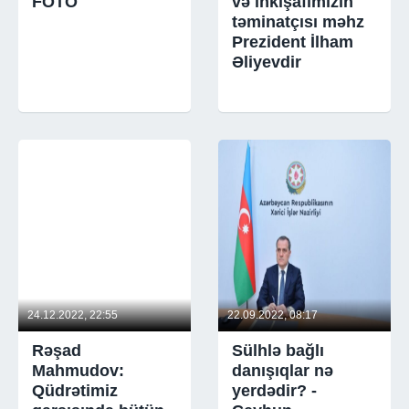
FOTO
və inkişafımızın
təminatçısı məhz
Prezident İlham
Əliyevdir
24.12.2022, 22:55
22.09.2022, 08:17
Rəşad
Sülhlə bağlı
Mahmudov:
danışıqlar nə
Qüdrətimiz
yerdədir? -