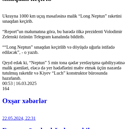
Ukrayna 1000 km uçuş məsafəsinə malik “Long Neptun” raketini
sınaqdan keçirib.
“Report”un məlumatına görə, bu barədə ölkə prezidenti Volodimir
Zelenski özünün Telegram kanalında bildirib.
““Long Neptun” sınaqdan keçirilib və döyüşdə uğurla istifadə
ediləcək”, - o yazıb.
Qeyd edək ki, “Neptun” 5 min tona qədər yerdəyişmə qabiliyyətinə
malik gəmiləri, eləcə də yer hədəflərini məhv etmək üçün nəzərdə
tutulmuş raketdir və Kiyev “Luch” konstruktor bürosunda
hazırlanıb.
00:53 | 16.03.2025
164
Oxşar xəbərlər
22.05.2024, 22:31