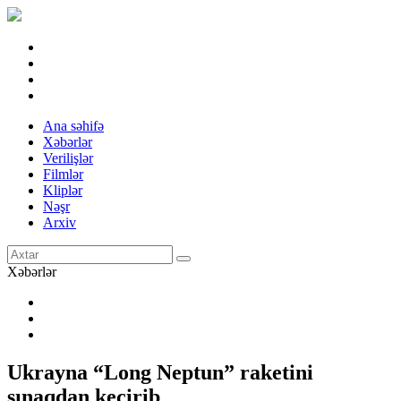
Ana səhifə
Xəbərlər
Verilişlər
Filmlər
Kliplər
Nəşr
Arxiv
Xəbərlər
Ukrayna “Long Neptun” raketini
sınaqdan keçirib