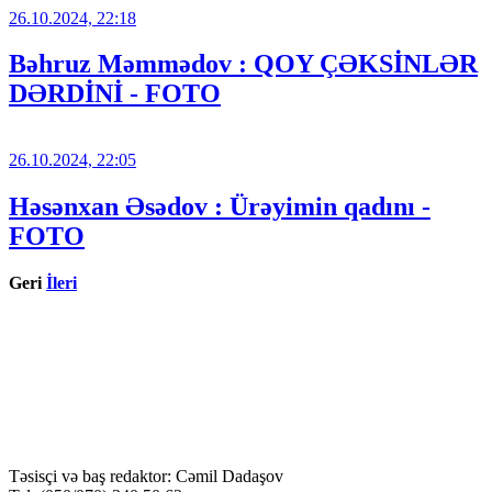
26.10.2024, 22:18
Bəhruz Məmmədov : QOY ÇƏKSİNLƏR
DƏRDİNİ - FOTO
26.10.2024, 22:05
Həsənxan Əsədov : Ürəyimin qadını -
FOTO
Geri
İleri
Təsisçi və baş redaktor: Cəmil Dadaşov