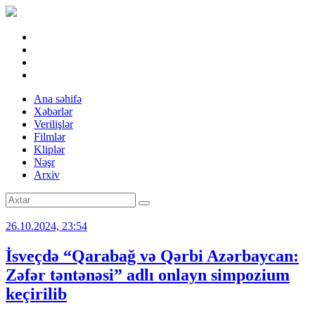
Ana səhifə
Xəbərlər
Verilişlər
Filmlər
Kliplər
Nəşr
Arxiv
26.10.2024, 23:54
İsveçdə “Qarabağ və Qərbi Azərbaycan:
Zəfər təntənəsi” adlı onlayn simpozium
keçirilib