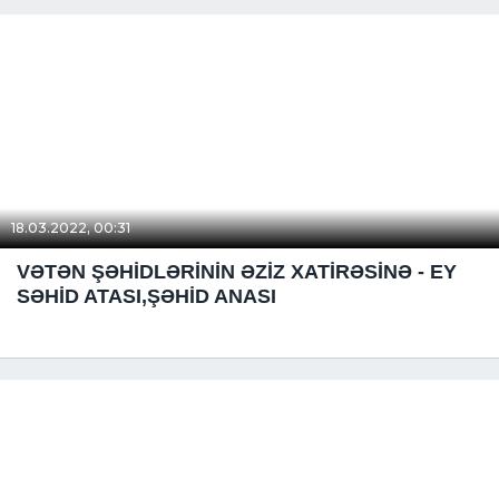
18.03.2022, 00:31
VƏTƏN ŞƏHİDLƏRİNİN ƏZİZ XATİRƏSİNƏ - EY
SƏHİD ATASI,ŞƏHİD ANASI