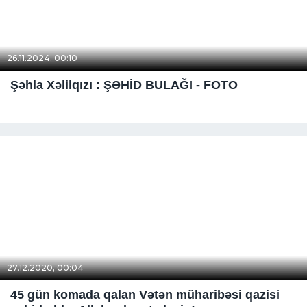
26.11.2024, 00:10
Şəhla Xəlilqızı : ŞƏHİD BULAĞI - FOTO
27.12.2020, 00:04
45 gün komada qalan Vətən müharibəsi qazisi