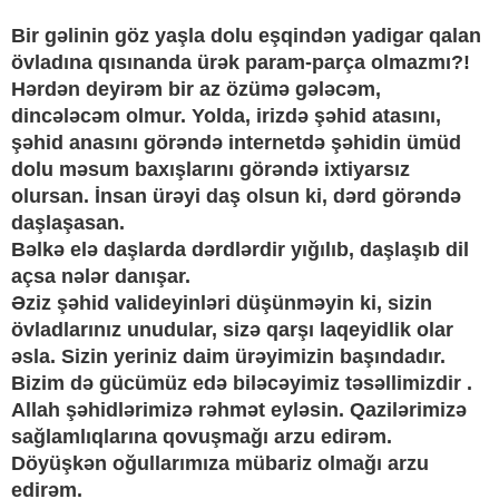
Bir gəlinin göz yaşla dolu eşqindən yadigar qalan
övladına qısınanda ürək param-parça olmazmı?!
Hərdən deyirəm bir az özümə gələcəm,
dincələcəm olmur. Yolda, irizdə şəhid atasını,
şəhid anasını görəndə internetdə şəhidin ümüd
dolu məsum baxışlarını görəndə ixtiyarsız
olursan. İnsan ürəyi daş olsun ki, dərd görəndə
daşlaşasan.
Bəlkə elə daşlarda dərdlərdir yığılıb, daşlaşıb dil
açsa nələr danışar.
Əziz şəhid valideyinləri düşünməyin ki, sizin
övladlarınız unudular, sizə qarşı laqeyidlik olar
əsla. Sizin yeriniz daim ürəyimizin başındadır.
Bizim də gücümüz edə biləcəyimiz təsəllimizdir .
Allah şəhidlərimizə rəhmət eyləsin. Qazilərimizə
sağlamlıqlarına qovuşmağı arzu edirəm.
Döyüşkən oğullarımıza mübariz olmağı arzu
edirəm.