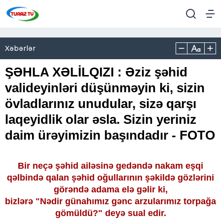
Xəbərlər
ŞƏHLA XƏLİLQIZI : Əziz şəhid
valideyinləri düşünməyin ki, sizin
övladlarınız unudular, sizə qarşı
laqeyidlik olar əsla. Sizin yeriniz
daim ürəyimizin başındadır - FOTO
Bir neçə şəhid ailəsinə gedəndə nakam eşqi
qəlbində qalan şəhid oğullarının şəkildə gözlərini
görəndə adama elə gəlir ki,
bizlərə "Nədir günahımız gənc arzularımız torpağa
gömüldü?" deyə sual edir.