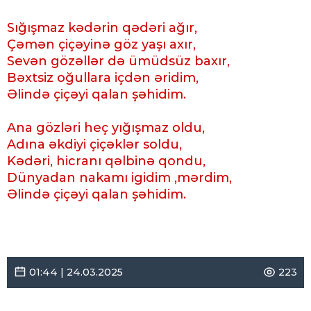
Sığışmaz kədərin qədəri ağır,
Çəmən çiçəyinə göz yaşı axır,
Sevən gözəllər də ümüdsüz baxır,
Bəxtsiz oğullara içdən əridim,
Əlində çiçəyi qalan şəhidim.
Ana gözləri heç yığışmaz oldu,
Adına əkdiyi çiçəklər soldu,
Kədəri, hicranı qəlbinə qondu,
Dünyadan nakamı igidim ,mərdim,
Əlində çiçəyi qalan şəhidim.
01:44 | 24.03.2025
223