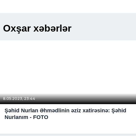
Oxşar xəbərlər
8.05.2023, 23:44
Şəhid Nurlan Əhmədlinin əziz xatirəsinə: Şəhid
Nurlanım - FOTO