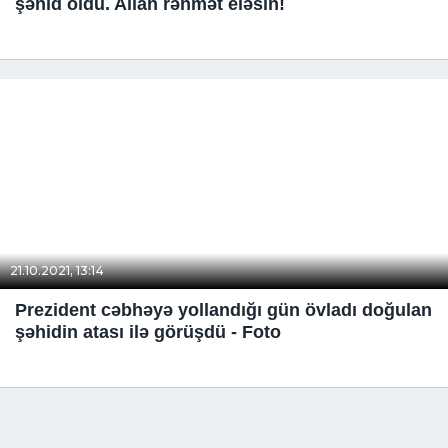
şəhid oldu. Allah rəhmət eləsin!
21.10.2021, 13:14
Prezident cəbhəyə yollandığı gün övladı doğulan
şəhidin atası ilə görüşdü - Foto