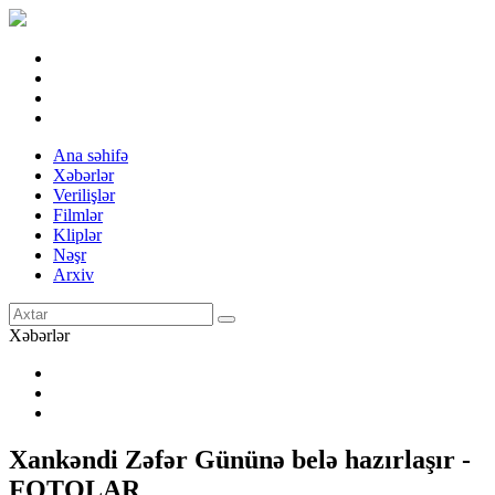
Ana səhifə
Xəbərlər
Verilişlər
Filmlər
Kliplər
Nəşr
Arxiv
Xəbərlər
Xankəndi Zəfər Gününə belə hazırlaşır -
FOTOLAR