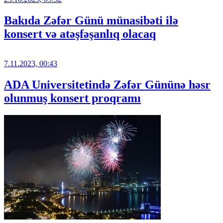
Bakıda Zəfər Günü münasibəti ilə
konsert və atəşfəşanlıq olacaq
7.11.2023, 00:43
ADA Universitetində Zəfər Gününə həsr
olunmuş konsert proqramı