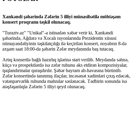
Xankəndi şəhərində Zəfərin 5 illiyi münasibətilə möhtəşəm
konsert proqramı təşkil olunacaq.
"Turaztv.az" "Unikal"-a istinadən xəbər verir ki, Xankəndi
şəhərində, Ağdərə və Xocalı rayonlarında Prezidentin xüsusi
nümayəndəliyinin təşkilatçılığı ilə keçirilən konsert, noyabrın 8-də
axşam saat 18:00-da şəhərin Zəfər meydanında baş tutacaq.
Artıq konsertlə bağlı hazırlıq işlərinə start verilib. Meydanda səhnə,
küçə və prospektlərdə isə zəfər ruhunu əks etdirən kompozisiyalar,
işıqlandırmalar quraşdırılır. Şəhər bayram ab-havasına bürünüb.
Zəfər konsertində tanınmış ifaçılar, incəsənət xadimləri çıxış edəcək,
vətənpərvərlik ruhunda mahnılar səslənəcək. Tədbirin sonunda isə
atəşfəşanlıqla Zəfərin 5 illiyi qeyd olunacaq.