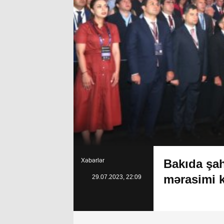
Xəbərlər
Bakıda şa
mərasimi k
29.07.2023, 22:09