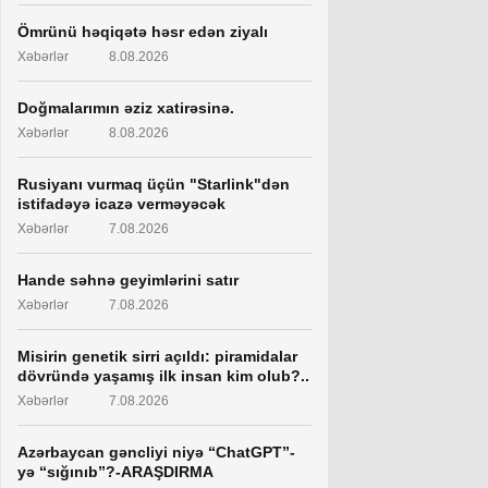
Ömrünü həqiqətə həsr edən ziyalı
Xəbərlər
8.08.2026
Doğmalarımın əziz xatirəsinə.
Xəbərlər
8.08.2026
Rusiyanı vurmaq üçün "Starlink"dən
istifadəyə icazə verməyəcək
Xəbərlər
7.08.2026
Hande səhnə geyimlərini satır
Xəbərlər
7.08.2026
Misirin genetik sirri açıldı: piramidalar
dövründə yaşamış ilk insan kim olub?..
Xəbərlər
7.08.2026
Azərbaycan gəncliyi niyə “ChatGPT”-
yə “sığınıb”?-ARAŞDIRMA