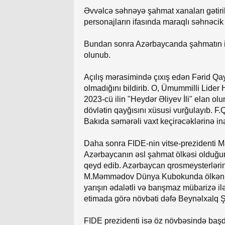
Əvvəlcə səhnəyə şahmat xanaları gətiril
personajların ifasında maraqlı səhnəcik
Bundan sonra Azərbaycanda şahmatın in
olunub.
Açılış mərasimində çıxış edən Fərid Qa
olmadığını bildirib. O, Ümummilli Lider 
2023-cü ilin "Heydər Əliyev İli" elan ol
dövlətin qayğısını xüsusi vurğulayıb. F.
Bakıda səmərəli vaxt keçirəcəklərinə in
Daha sonra FIDE-nin vitse-prezidenti M
Azərbaycanın əsl şahmat ölkəsi olduğun
qeyd edib. Azərbaycan qrosmeysterlərin
M.Məmmədov Dünya Kubokunda ölkəni 18 
yarışın ədalətli və barışmaz mübarizə 
etimada görə növbəti dəfə Beynəlxalq Ş
FIDE prezidenti isə öz növbəsində başda