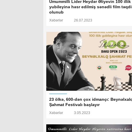
Ümummilli Lider Heydər Əliyevin 100 illik
yubileyinə həsr edilmiş sənədli film təqd
olunub
Xəbərlər
26.07.2023
23 ölkə, 600-dən çox idmançı: Beynəlxal
Şahmat Festivalı başlayır
Xəbərlər
3.05.2023