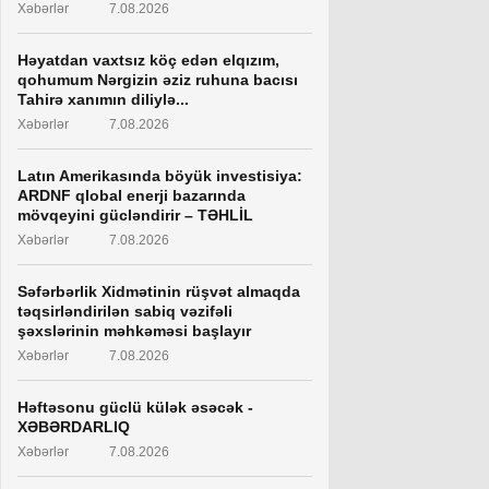
Xəbərlər
7.08.2026
Həyatdan vaxtsız köç edən elqızım,
qohumum Nərgizin əziz ruhuna bacısı
Tahirə xanımın diliylə...
Xəbərlər
7.08.2026
Latın Amerikasında böyük investisiya:
ARDNF qlobal enerji bazarında
mövqeyini gücləndirir – TƏHLİL
Xəbərlər
7.08.2026
Səfərbərlik Xidmətinin rüşvət almaqda
təqsirləndirilən sabiq vəzifəli
şəxslərinin məhkəməsi başlayır
Xəbərlər
7.08.2026
Həftəsonu güclü külək əsəcək -
XƏBƏRDARLIQ
Xəbərlər
7.08.2026