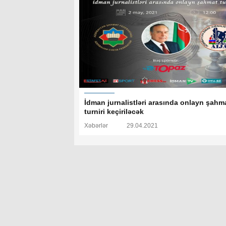
İdman jurnalistləri arasında onlayn şahm
turniri keçiriləcək
Xəbərlər
29.04.2021