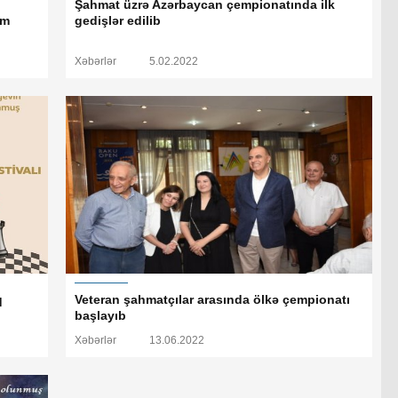
Şahmat üzrə Azərbaycan çempionatında ilk
im
gedişlər edilib
Xəbərlər
5.02.2022
q
Veteran şahmatçılar arasında ölkə çempionatı
başlayıb
Xəbərlər
13.06.2022