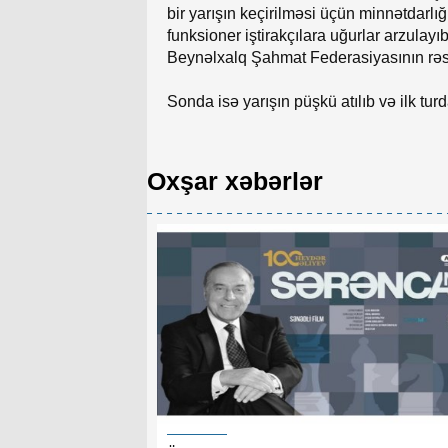
bir yarışın keçirilməsi üçün minnətdarlığı
funksioner iştirakçılara uğurlar arzula
Beynəlxalq Şahmat Federasiyasının rəsm
Sonda isə yarışın püşkü atılıb və ilk t
Oxşar xəbərlər