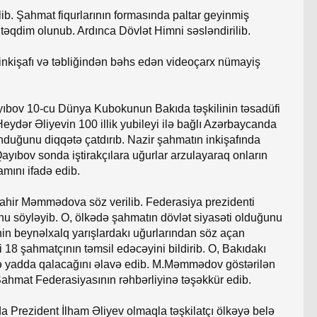
ib. Şahmat fiqurlarının formasında paltar geyinmiş
 təqdim olunub. Ardınca Dövlət Himni səsləndirilib.
kişafı və təbliğindən bəhs edən videoçarx nümayiş
yıbov 10-cu Dünya Kubokunun Bakıda təşkilinin təsadüfi
Heydər Əliyevin 100 illik yubileyi ilə bağlı Azərbaycanda
unduğunu diqqətə çatdırıb. Nazir şahmatın inkişafında
Qayıbov sonda iştirakçılara uğurlar arzulayaraq onların
amını ifadə edib.
ahir Məmmədova söz verilib. Federasiya prezidenti
u söyləyib. O, ölkədə şahmatın dövlət siyasəti olduğunu
in beynəlxalq yarışlardakı uğurlarından söz açan
şahmatçının təmsil edəcəyini bildirib. O, Bakıdakı
ilə yadda qalacağını əlavə edib. M.Məmmədov göstərilən
ahmat Federasiyasının rəhbərliyinə təşəkkür edib.
 Prezident İlham Əliyev olmaqla təşkilatçı ölkəyə belə