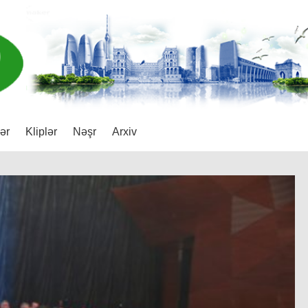
lər
Kliplər
Nəşr
Arxiv