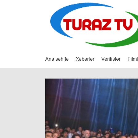
Ana səhifə
Xəbərlər
Verilişlər
Film