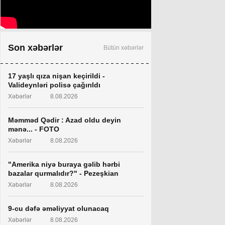
Son xəbərlər
Bütün xəbərlər
17 yaşlı qıza nişan keçirildi -
Valideynləri polisə çağırıldı
Xəbərlər
8.08.2026
Məmməd Qədir : Azad oldu deyin
mənə... - FOTO
Xəbərlər
8.08.2026
"Amerika niyə buraya gəlib hərbi
bazalar qurmalıdır?" - Pezeşkian
Xəbərlər
8.08.2026
9-cu dəfə əməliyyat olunacaq
Xəbərlər
8.08.2026