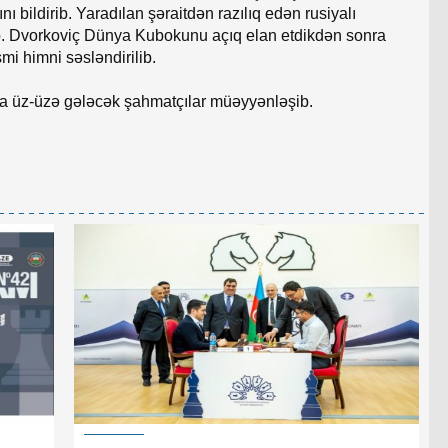
nı bildirib. Yaradılan şəraitdən razılıq edən rusiyalı
yıb. Dvorkoviç Dünya Kubokunu açıq elan etdikdən sonra
i himni səsləndirilib.
urda üz-üzə gələcək şahmatçılar müəyyənləşib.