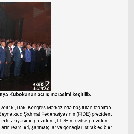
ya Kubokunun açılış mərasimi keçirilib.
erir ki, Bakı Konqres Mərkəzində baş tutan tədbirdə
 Beynəlxalq Şahmat Federasiyasının (FIDE) prezidenti
derasiyasının prezidenti, FIDE-nin vitse-prezidenti
rın rəsmiləri, şahmatçılar və qonaqlar iştirak ediblər.