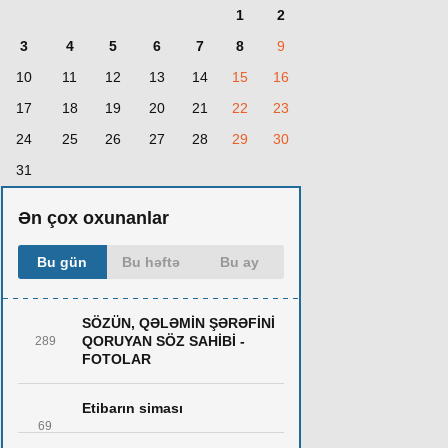
1
2
3
4
5
6
7
8
9
10
11
12
13
14
15
16
17
18
19
20
21
22
23
24
25
26
27
28
29
30
31
Ən çox oxunanlar
Bu gün
Bu həftə
Bu ay
SÖZÜN, QƏLƏMİN ŞƏRƏFİNİ
QORUYAN SÖZ SAHİBİ -
289
FOTOLAR
Etibarın siması
69