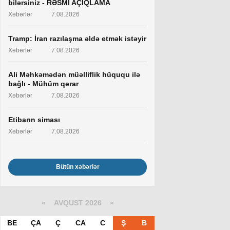
bilərsiniz - RƏSMİ AÇIQLAMA
Xəbərlər
7.08.2026
Tramp: İran razılaşma əldə etmək istəyir
Xəbərlər
7.08.2026
Ali Məhkəmədən müəlliflik hüququ ilə
bağlı - Mühüm qərar
Xəbərlər
7.08.2026
Etibarın siması
Xəbərlər
7.08.2026
Bütün xəbərlər
«
AVQUST 2026 »
BE
ÇA
Ç
CA
C
Ş
B