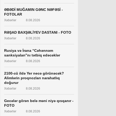
ƏBƏDİ MUĞAMIN GƏNC NƏFƏSİ -
FOTOLAR
Xəbərlər
8.08.2026
RƏŞAD BAXŞƏLİYEV DASTANI - FOTO
Xəbərlər
8.08.2026
Rusiya və İrana “Cəhənnəm
sanksiyaları”nı tətbiq edəcəklər
Xəbərlər
8.08.2026
2100-cü ildə Yer necə görünəcək?
Alimlərin proqnozları narahatlıq
doğurur
Xəbərlər
8.08.2026
Gecələr görən belə məni niyə qısqanır -
FOTO
Xəbərlər
8.08.2026