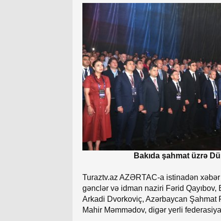
Bakıda şahmat üzrə Dün
Turaztv.az AZƏRTAC-a istinadən xəbər v
gənclər və idman naziri Fərid Qayıbov,
Arkadi Dvorkoviç, Azərbaycan Şahmat Fe
Mahir Məmmədov, digər yerli federasiyala