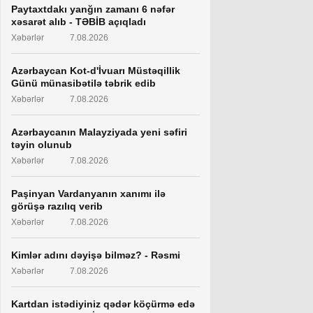
Paytaxtdakı yanğın zamanı 6 nəfər
xəsarət alıb - TƏBİB açıqladı
Xəbərlər
7.08.2026
Azərbaycan Kot-d'İvuarı Müstəqillik
Günü münasibətilə təbrik edib
Xəbərlər
7.08.2026
Azərbaycanın Malayziyada yeni səfiri
təyin olunub
Xəbərlər
7.08.2026
Paşinyan Vardanyanın xanımı ilə
görüşə razılıq verib
Xəbərlər
7.08.2026
Kimlər adını dəyişə bilməz? - Rəsmi
Xəbərlər
7.08.2026
Kartdan istədiyiniz qədər köçürmə edə