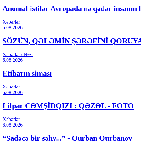
Anomal istilər Avropada nə qədər insanın 
Xəbərlər
6.08.2026
SÖZÜN, QƏLƏMİN ŞƏRƏFİNİ QORUYA
Xəbərlər / Nesr
6.08.2026
Etibarın siması
Xəbərlər
6.08.2026
Lilpar CƏMŞİDQIZI : QƏZƏL - FOTO
Xəbərlər
6.08.2026
“Sadəcə bir səhv...” - Qurban Qurbanov