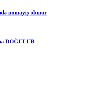
ndə nümayiş olunur
körpə DOĞULUB