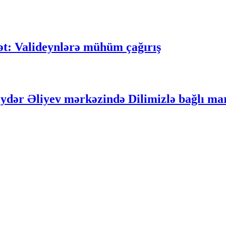
ət: Valideynlərə mühüm çağırış
ydər Əliyev mərkəzində Dilimizlə bağlı ma