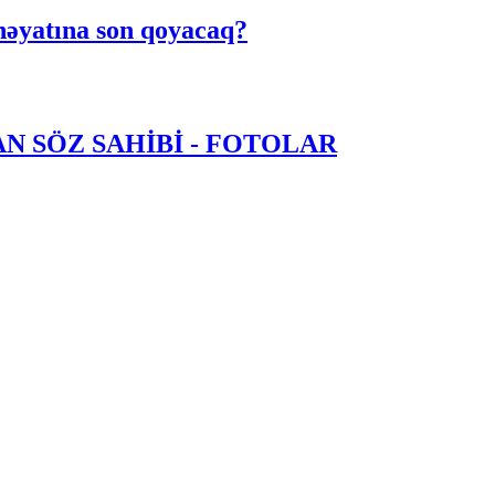
həyatına son qoyacaq?
N SÖZ SAHİBİ - FOTOLAR