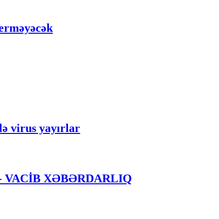
 verməyəcək
ə virus yayırlar
ir? - VACİB XƏBƏRDARLIQ