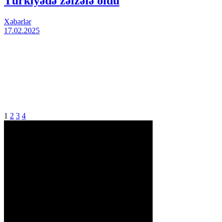
Türkiyədə zəlzələ oldu
Xəbərlər
17.02.2025
1
2
3
4