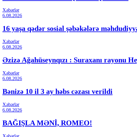
Xəbərlər
6.08.2026
16 yaşa qədər sosial şəbəkələrə məhdudiyy
Xəbərlər
6.08.2026
Əzizə Ağahüseynqızı : Suraxanı rayonu He
Xəbərlər
6.08.2026
Bənizə 10 il 3 ay həbs cəzası verildi
Xəbərlər
6.08.2026
BAĞIŞLA MƏNİ, ROMEO!
Xəbərlər