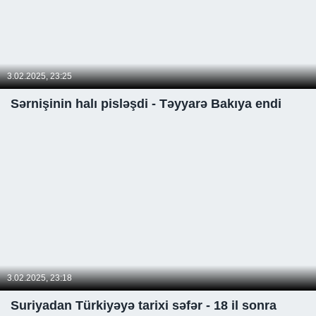
3.02.2025, 23:25
Sərnişinin halı pisləşdi - Təyyarə Bakıya endi
3.02.2025, 23:18
Suriyadan Türkiyəyə tarixi səfər - 18 il sonra