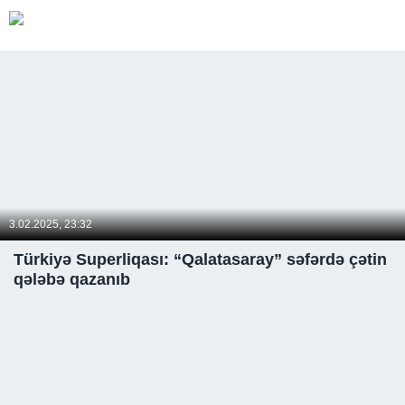
3.02.2025, 23:32
Türkiyə Superliqası: “Qalatasaray” səfərdə çətin
qələbə qazanıb