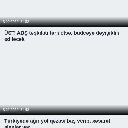
3.02.2025, 21:52
ÜST: ABŞ təşkilatı tərk etsə, büdcəyə dəyişiklik
ediləcək
3.02.2025, 21:43
Türkiyədə ağır yol qəzası baş verib, xəsarət
alanlar var