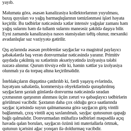
yayıb.
Məlumata görə, əsasən kanalizasiya kollektorlarının yuyulması,
baxış quyuları və yağış barmaqlıqlarının təmizlənməsi işləri həyata
keçirilir. Bu tədbirlər nəticəsində xətlər intensiv yağışlar zamanı həm
yağış sularını həm də tullantı sularını maneəsiz şəkildə daşıya bilir.
Eyni zamanda kanalizasiya nasos stansiyaları təftiş olunur, mexaniki
avadanlıqlar saz vəziyyətə gətirilir.
Qış aylarında əsasən problemlər sayğaclar və magistral paylayıcı
şəbəkələrdə baş verən donvurmalar nəticəsində yaranır. Primitiv
qaydada çəkilmiş su xətlərinin əksəriyyətində izolyasiya tələbi
nəzərə alınmır. Qurum tövsiyə edir ki, həmin xəttlər ya izolyasiya
olunmalı ya da torpaq altına keçirilməlidir.
İstehlakçıların diqqətinə çatdırılıb ki, fərdi yaşayış evlərində,
həyətyanı sahələrdə, kommersiya obyektlərində quraşdırılmış
sayğacların şaxtalı günlərdə donvurma nəticəsində sıradan
çıxmasının qarşısının alınması üçün zəruri və qabaqlayıcı tədbirlərin
görülməsi vacibdir. Şaxtanın daha çox olduğu gecə saatlarında
sayğac içərisində suyun qalmamasına görə sayğacın giriş vintili
bağlanmalı, çıxış vintili açıq saxlanılmalı, sayğac qutusunun qapağı
bağlı qalmalıdır. Donvurmadan mühafizə tədbirləri məqsədilə açıq
havada qalan boruları, sayğacın özünü isti materiallarla örtmək,
qutunun içərisini ağac yonqarı ilə doldurmaq vacibdir.