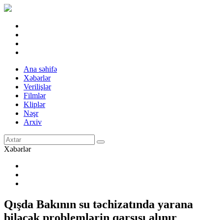
Ana səhifə
Xəbərlər
Verilişlər
Filmlər
Kliplər
Nəşr
Arxiv
Xəbərlər
Qışda Bakının su təchizatında yarana
biləcək problemlərin qarşısı alınır