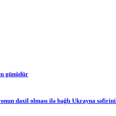
um günüdür
nun daxil olması ilə bağlı Ukrayna səfirini