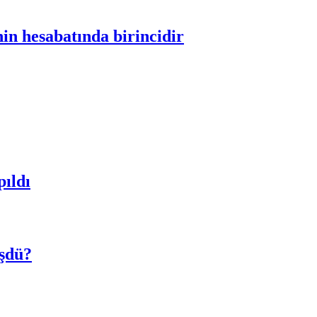
in hesabatında birincidir
pıldı
üşdü?