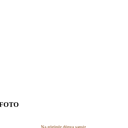
- FOTO
Nə görünür dünya sənsiz,