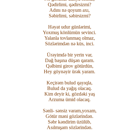
Qədirlimi, qədirsizmi?
Adını nə qoyum axı,
Səbirlimi, səbirsizmi?
Həyat udur günlərimi,
Yoxmuş könlümün sevinci.
Yalanla tovlanmaq olmaz,
Sözlərimdən nə küs, inci.
Ürəyimdə bir yerin var,
Dağ başına düşən qaram.
Qəlbimi girov götürdün,
Hey göynəyir ürək yaram.
Keçirəm bulud qayıqla,
Bulud da yağış olacaq.
Kim deyir ki, gözdəki yaş
Arzuma ümid olacaq.
Sənli- sənsiz varam,yoxam,
Götür məni gözlərindən.
Səbr kəndirim üzülüb,
Asılmışam sözlərindən.