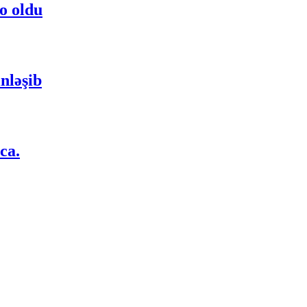
 o oldu
nləşib
ca.