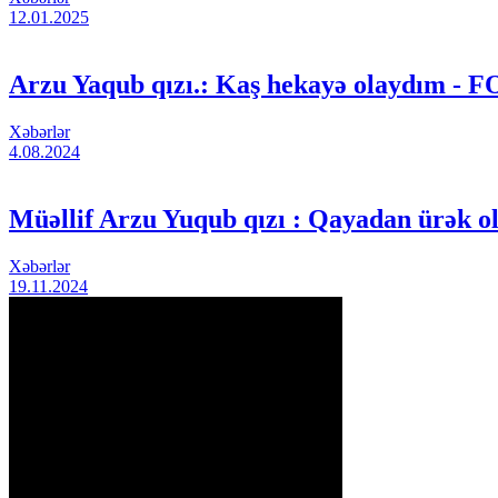
12.01.2025
Arzu Yaqub qızı.: Kaş hekayə olaydım - 
Xəbərlər
4.08.2024
Müəllif Arzu Yuqub qızı : Qayadan ürək 
Xəbərlər
19.11.2024