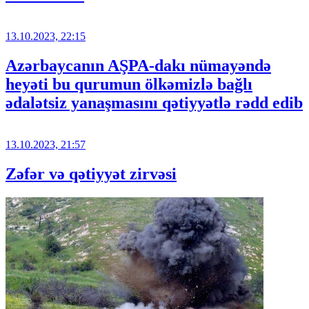
13.10.2023, 22:15
Azərbaycanın AŞPA-dakı nümayəndə
heyəti bu qurumun ölkəmizlə bağlı
ədalətsiz yanaşmasını qətiyyətlə rədd edib
13.10.2023, 21:57
Zəfər və qətiyyət zirvəsi