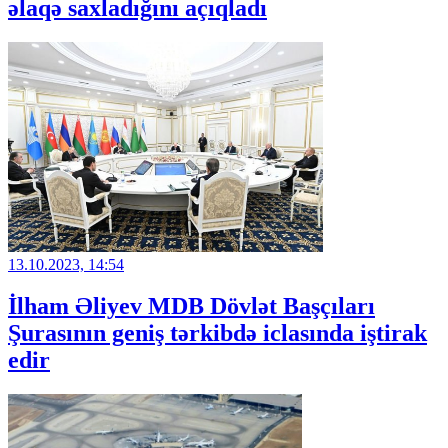
əlaqə saxladığını açıqladı
13.10.2023, 14:54
İlham Əliyev MDB Dövlət Başçıları
Şurasının geniş tərkibdə iclasında iştirak
edir