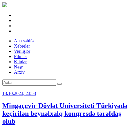
Ana səhifə
Xəbərlər
Verilişlər
Filmlər
Kliplər
Nəşr
Arxiv
13.10.2023, 23:53
Mingəçevir Dövlət Universiteti Türkiyədə
keçirilən beynəlxalq konqresdə tərəfdaş
olub