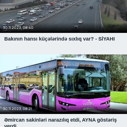
30.11.2023, 08:40
Bakının hansı küçələrində sıxlıq var? - SİYAHI
30.11.2023, 08:21
Əmircan sakinləri narazılıq etdi, AYNA göstəriş
verdi