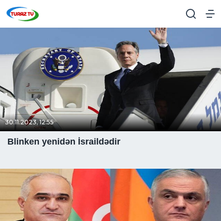
30.11.2023, 12:55
Blinken yenidən İsraildədir