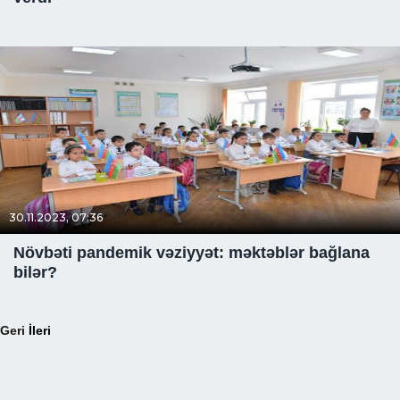
30.11.2023, 07:36
Növbəti pandemik vəziyyət: məktəblər bağlana
bilər?
Geri
İleri