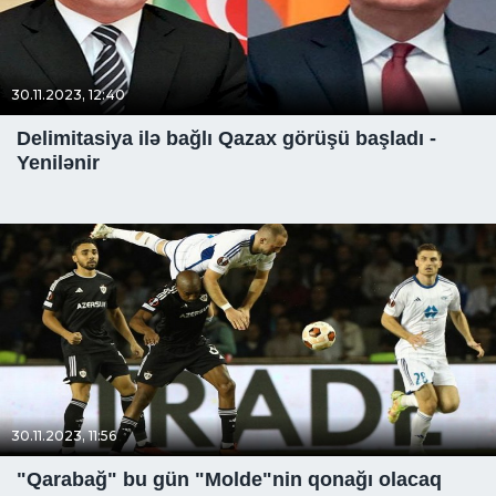
30.11.2023, 12:40
Delimitasiya ilə bağlı Qazax görüşü başladı -
Yenilənir
30.11.2023, 11:56
"Qarabağ" bu gün "Molde"nin qonağı olacaq