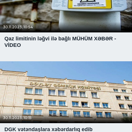
30.11.2023, 10:54
Qaz limitinin ləğvi ilə bağlı MÜHÜM XƏBƏR -
VİDEO
30.11.2023, 10:15
DGK vətəndaşlara xəbərdarlıq edib