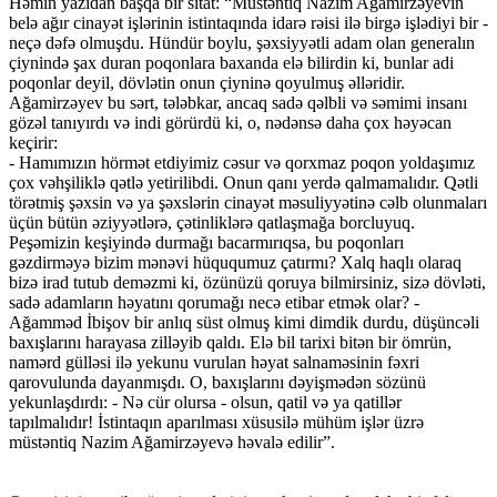
Həmin yazıdan başqa bir sitat: “Müstəntiq Nazim Ağamirzəyevin
belə ağır cinayət işlərinin istintaqında idarə rəisi ilə birgə işlədiyi bir -
neçə dəfə olmuşdu. Hündür boylu, şəxsiyyətli adam olan generalın
çiynində şax duran poqonlara baxanda elə bilirdin ki, bunlar adi
poqonlar deyil, dövlətin onun çiyninə qoyulmuş əlləridir.
Ağamirzəyev bu sərt, tələbkar, ancaq sadə qəlbli və səmimi insanı
gözəl tanıyırdı və indi görürdü ki, o, nədənsə daha çox həyəcan
keçirir:
- Hamımızın hörmət etdiyimiz cəsur və qorxmaz poqon yoldaşımız
çox vəhşiliklə qətlə yetirilibdi. Onun qanı yerdə qalmamalıdır. Qətli
törətmiş şəxsin və ya şəxslərin cinayət məsuliyyətinə cəlb olunmaları
üçün bütün əziyyətlərə, çətinliklərə qatlaşmağa borcluyuq.
Peşəmizin keşiyində durmağı bacarmırıqsa, bu poqonları
gəzdirməyə bizim mənəvi hüququmuz çatırmı? Xalq haqlı olaraq
bizə irad tutub deməzmi ki, özünüzü qoruya bilmirsiniz, sizə dövləti,
sadə adamların həyatını qorumağı necə etibar etmək olar? -
Ağamməd İbişov bir anlıq süst olmuş kimi dimdik durdu, düşüncəli
baxışlarını harayasa zilləyib qaldı. Elə bil tarixi bitən bir ömrün,
namərd gülləsi ilə yekunu vurulan həyat salnaməsinin fəxri
qarovulunda dayanmışdı. O, baxışlarını dəyişmədən sözünü
yekunlaşdırdı: - Nə cür olursa - olsun, qatil və ya qatillər
tapılmalıdır! İstintaqın aparılması xüsusilə mühüm işlər üzrə
müstəntiq Nazim Ağamirzəyevə həvalə edilir”.