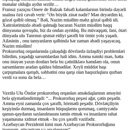
mənalar olduğu aydın sezilir…
Fransız yazıçısı Onere de Balzak fəlsəfi kəlamlarının birində dəyərli
sualına özü cavab verir: “Ən böyük zinət nədir? Mən deyərdim ki,
gözəl qəlbli olmaq.” Bəli, Nazim müəllim məhz gözəl qəlbli idi.
Xatirələrimizdə əbədi qalmağı bacaran Nazim müəllim haqq
dünyasına qovuşdu, biz də ondan ayrıldıq. Bu müvəqqəti, fani, ötəri
dünyada ulu Tanrının qismət etdiyi şərəfli bir ömür yolu yaşadı.
Ailəsinin , onu tanıyanların qəlbində hər zaman əbədi yaşayacaq,
Nazim müəllim!
Prokurorluq orqanlarında çalıəşdığı dövrlərdə üzləşdiyi problemləri
bilirdim, yaşadığı sarsıntılardan hali idim. Amma nəinki mən, hətta
onu istəyən yaxın dostları belə bu çətinliklərə həmdəm ola, onun
sarsıntılarını aradan qaldıra bilmədilər. Xeyli müddət başı
çarpışmalara qarışdı, səhhətini ona qarşı olan haqsızlıqlara qurban
verdi və sonu da belə…
Vaxtilə Ulu Öndər prokurorluq orqanları əməkdaşlarının əməyini
belə qiymətləndirmişdi: “... Prokurorluq peşəsi ağır, çətin peşədir.
Amma eyni zamanda çox şərəfli, hörmətli peşədir. Dövlətçiliyin
keşiyində durmaq, insanların hüquqlarını qorumaq, cəmiyyətdə
qanun-qaydanın saxlanılmasını təmin etmək və insanların rahat
yaşamasına xidmət etmək - bu çox şərəfli vəzifədir.
Azərbaycan Prezidenti kimi mən Azərbaycan Prokurorluğuna
inanıram, güvənirəm və arxalanıram”.