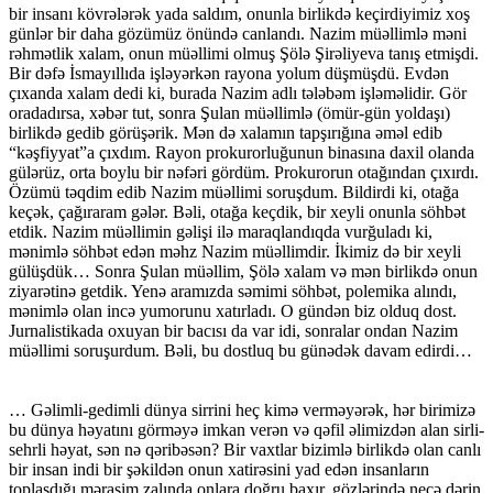
bir insanı kövrələrək yada saldım, onunla birlikdə keçirdiyimiz xoş
günlər bir daha gözümüz önündə canlandı. Nazim müəllimlə məni
rəhmətlik xalam, onun müəllimi olmuş Şölə Şirəliyeva tanış etmişdi.
Bir dəfə İsmayıllıda işləyərkən rayona yolum düşmüşdü. Evdən
çıxanda xalam dedi ki, burada Nazim adlı tələbəm işləməlidir. Gör
oradadırsa, xəbər tut, sonra Şulan müəllimlə (ömür-gün yoldaşı)
birlikdə gedib görüşərik. Mən də xalamın tapşırığına əməl edib
“kəşfiyyat”a çıxdım. Rayon prokurorluğunun binasına daxil olanda
gülərüz, orta boylu bir nəfəri gördüm. Prokurorun otağından çıxırdı.
Özümü təqdim edib Nazim müəllimi soruşdum. Bildirdi ki, otağa
keçək, çağıraram gələr. Bəli, otağa keçdik, bir xeyli onunla söhbət
etdik. Nazim müəllimin gəlişi ilə maraqlandıqda vurğuladı ki,
mənimlə söhbət edən məhz Nazim müəllimdir. İkimiz də bir xeyli
gülüşdük… Sonra Şulan müəllim, Şölə xalam və mən birlikdə onun
ziyarətinə getdik. Yenə aramızda səmimi söhbət, polemika alındı,
mənimlə olan incə yumorunu xatırladı. O gündən biz olduq dost.
Jurnalistikada oxuyan bir bacısı da var idi, sonralar ondan Nazim
müəllimi soruşurdum. Bəli, bu dostluq bu günədək davam edirdi…
… Gəlimli-gedimli dünya sirrini heç kimə verməyərək, hər birimizə
bu dünya həyatını görməyə imkan verən və qəfil əlimizdən alan sirli-
sehrli həyat, sən nə qəribəsən? Bir vaxtlar bizimlə birlikdə olan canlı
bir insan indi bir şəkildən onun xatirəsini yad edən insanların
toplaşdığı mərasim zalında onlara doğru baxır, gözlərində necə dərin