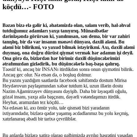
köçdü…- FOTO
Bəzən bizə elə gəlir ki, əhatəmizdə olan, salam verib, hal-əhval
tutduğumuz adamları yaxşı tanıyırıq. Münasibətlər
dərinləşəndə görürsən ki, yanılmısan, sən demə, bir var zahiri
tanışlıq, bir də var insanın mənəvi dünyası, daxili aləmi. Bu
aləmi biz bilirikmi, və yaxud bilmək istəyirikmi. Axı, daxili aləmi
duymaq, ona doğru dürüst qiymət vermək hər adamın işi deyil.
Ona görə də, bizlərdən hər birimiz daxili düşüncələrimizi
ətrafımızdan gizlədirik, bu düşüncələrlə baş-başa qalırıq.
Təəsüf ki, ancaq bir İNSANı itirdikdən sonra onun qiymətini bilirik.
Ancaq gec olur. Nə etsən də, o boşluq dolmur.
Bu yazını yazdığım saatlarda facebook səhifəmdə dostum Mirisa
Heydərovun paylaşımından xəbər tutdum ki, uzun illərin dostu
Nazim Ağamirzəyev dünyasını dəyişib. Daha bir ləyaqətli oğulu,
gözəl insanı, yaxşı ailə başçısını, dəyərli vətəndaşımızı itirdik.
Heyhat, aramızdan tez köçdü…
Nə edəsən ki, axı ömür yolu, tale qisməti bizi yaradanın
ixtiyarındadır, bizlərə qədər yaşamış əcdadlarımız bu yolu keçmiş,
xatırlanaraq əbədi bir tarixə çevriliblər.
Bu anlarda bizlərə xatirə olaraq qəlbimizdə ayrılıq həsrətini yaşadan