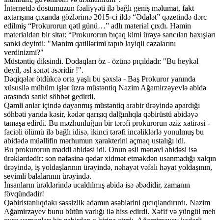
İnternetdə dostumuzun fəaliyyəti ilə bağlı geniş məlumat, fakt
axtarışına çıxanda gözlərimə 2015-ci ildə “Ədalət” qəzetində dərc
edilmiş “Prokurorun qətl günü…” adlı material çıxdı. Həmin
materialdan bir sitat: “Prokurorun bıçaq kimi ürəyə sancılan baxışları
sanki deyirdi: "Mənim qatillərimi tapıb layiqli cəzalarını
verdinizmi?"
Müstəntiq diksindi. Dodaqları öz - özünə pıçıldadı: "Bu heykəl
deyil, əsl sənət əsəridir !".
Dəqiqələr ötdükcə orta yaşlı bu şəxslə - Baş Prokuror yanında
xüsusilə mühüm işlər üzrə müstəntiq Nazim Ağamirzəyevlə abidə
arasında sanki söhbət gedirdi.
Qəmli anlar içində dayanmış müstəntiq arabir ürəyində apardığı
söhbəti yarıda kəsir, kədər qarışıq dalğınlıqla qəbirüstü abidəyə
tamaşa edirdi. Bu məzhunluğun bir tərəfi prokurorun əziz xatirəsi -
faciəli ölümü ilə bağlı idisə, ikinci tərəfi incəliklərlə yonulmuş bu
abidədə müəllifin mərhumun xarakterini açmaq ustalığı idi.
Bu prokurorun maddi abidəsi idi. Onun əsil mənəvi abidəsi isə
ürəklərdədir: son nəfəsinə qədər xidmət etməkdən usanmadığı xalqın
ürəyində, iş yoldaşlarının ürəyində, nəhayət vəfalı həyat yoldaşının,
sevimli balalarının ürəyində.
İnsanların ürəklərində ucaldılmış abidə isə əbədidir, zamanın
fövqündədir!
Qəbiristanlıqdakı səssizlik adamın əsəblərini qıcıqlandırırdı. Nazim
Ağamirzəyev bunu bütün varlığı ilə hiss edirdi. Xəfif və yüngül meh