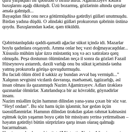
quru yarpaqları bir qəbirdən o birinə atırdı. Ağamirzəyev kədərli
baxışlarını aşağı dikmişdi. Üzü bozarmış, gözlərinin altında qırışlar
əmələ gəlmişdi...
Bayaqdan fikir onu necə götürmüşdüsə gətirdiyi gülləri unutmuşdu.
Birdən yadına düşdü. O əlindəki gülləri prokurorun qəbrinin üstünə
qoydu. Baxışlarından kədər, qəm töküldü.
Qəbiristanlıqdakı qəddi-qamətli ağaclar sükut içində idi. Məzarlar
boylu qadınlara oxşayırdı. Amma onlar heç vaxt doğmayacaqdılar...
Xüsusilə mühüm işlər üzrə müstəntiq xoş və acı xatirələrə qərq
olmuşdu. Peşə dostunun ölümündən neçə il sonra da gözləri Fəzail
Hüseynovu axtarırdı, daxili varlığı onu bu sükut içərisində tənha
yatmış prokurorla görüşə qovuşdurmuşdu.
Bu faciəli ölüm dörd il səkkiz ay bundan əvvəl baş vermişdi...”
Xalqının sevgisini vicdanlı davranışı, mərhəməti, işgüzarlığı, əsl
insan olması ilə qazanmışdı Nazim Ağamirzəyev. Adları ürəklərə
qazınanlar ölmürlər. Xatırlandıqca bir az kövrəldir, göynədirlər
insanı.
Nazim müəllim üçün hamının dilindən yana-yana çıxan bir söz var.
“Heyf ondan”. Bu söz hamı üçün işlənmir, hər gedən üçün
təəssüflənmirlər. Hamının dilindən ürəkdən gələn rəhmət kəlməsini
eşitmək üçün yaşamın boyu çətin bir missiyanı yerinə yetirməlisən –
həyatın gətirdiyi bütün sürprizlərə qarşı insan olaraq qalmağı
bacarmalısan.