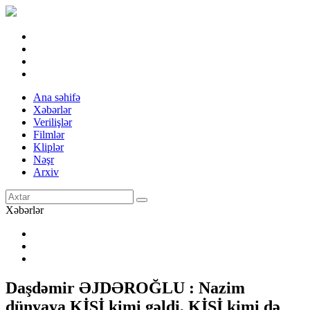
Ana səhifə
Xəbərlər
Verilişlər
Filmlər
Kliplər
Nəşr
Arxiv
Xəbərlər
Daşdəmir ƏJDƏROĞLU : Nazim
dünyaya KİŞİ kimi gəldi, KİŞİ kimi də