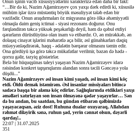
Onun işinin vacib xüsusiyyətlərini xarakterizə edən daha bir fakt:
“…Bir də ki, Nazim Ağamirzəyev çox yaxşı dərk edirdi ki, xüsusilə
mühüm işlər üzrə müstəntiq böyük məsuliyyət tələb edən bir
vəzifədir. Onun araşdırmaları öz miqyasına görə ölkə əhəmiyyətli
olmaqla daim geniş ictimai - siyasi rezonans doğurur. Onu
fərqləndirən təkcə yüksək peşəkarlığı deyil, həm də qəbul etdiyi
qərarların dürüstlüyünə olan inam və etibardır. O, ən mürəkkəb, ən
dolaşıq cinayət işlərini məharətlə aça bilir, əsl günahkarları dəqiq
müəyyənləşdirərək, haqq - ədalətin bərqərar olmasını təmin edir.
Ona gördüyü işə görə təkcə mükafatlar verilmir, bəzən də hədə -
qorxu gəlir, təzyiq göstərirlər.
Belə bir hüquqşünas taleyi yaşayan Nazim Ağamirzəyev idarə
rəisindən konkret tapşırıqlarını alandan sonra təcili Gəncəyə yola
düşdü...”
Nazim Ağamirzəyev əsl insan kimi yaşadı, əsl insan kimi köç
etdi. Öldü demək istəmirəm. Əsl insanlar missiyaları bitincə
sadəcə başqa bir aləmə köç edirlər. Sağlıqlarında etdikləri yaxşı
əməlləri xatırlayan son insan ölməyənə qədər yaşayırlar… Sən
də bu andan, bu saatdan, bu gündən etibarən qəlbimizdə
yaşayacaqsan, əziz dost! Ruhuna dualar oxuyaraq, Allahdan
rəhmət diləyirik sənə, ruhun şad, yerin cənnət olsun, dəyərli
qardaş!..
22:07 | 31.07.2025
351