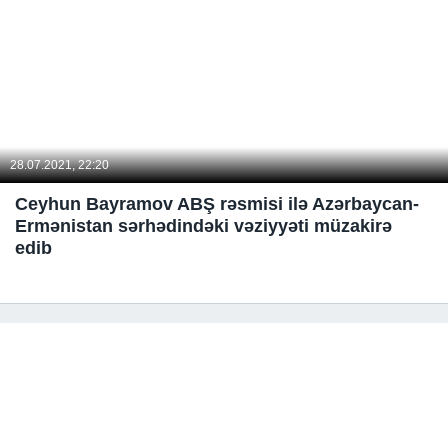
28.07.2021, 22:20
Ceyhun Bayramov ABŞ rəsmisi ilə Azərbaycan-
Ermənistan sərhədindəki vəziyyəti müzakirə
edib