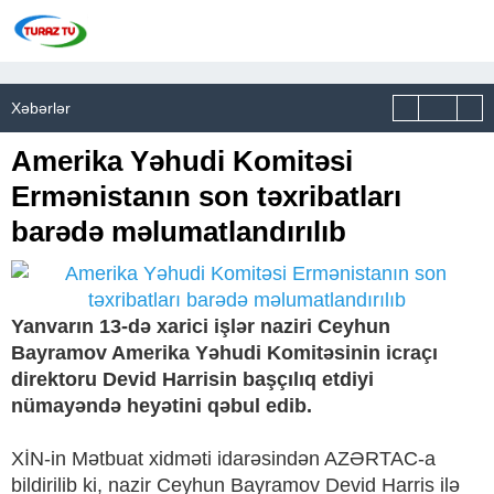
Xəbərlər
Amerika Yəhudi Komitəsi
Ermənistanın son təxribatları
barədə məlumatlandırılıb
Yanvarın 13-də xarici işlər naziri Ceyhun
Bayramov Amerika Yəhudi Komitəsinin icraçı
direktoru Devid Harrisin başçılıq etdiyi
nümayəndə heyətini qəbul edib.
XİN-in Mətbuat xidməti idarəsindən AZƏRTAC-a
bildirilib ki, nazir Ceyhun Bayramov Devid Harris ilə