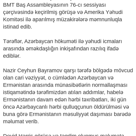
BMT Baş Assambleyasının 76-cı sessiyası
çərçivəsində keçirilmiş görüşə və Amerika Yəhudi
Komitəsi ilə aparılmış müzakirələrə məmnunluqla
istinad edib.
Tərəflər, Azərbaycan hökuməti ilə yəhudi icmaları
arasında əməkdaşlığın inkişafından razılıq ifadə
ediblər.
Nazir Ceyhun Bayramov qarşı tərəfə bölgədə mövcud
olan cari vəziyyət, o cümlədən Azərbaycan və
Ermənistan arasında münasibətlərin normallaşması
istiqamətində tərəfimizdən atılan addımlar, habelə
Ermənistanın davam edən hərbi təxribatları, iki gün
öncə Azərbaycanlı hərbi qulluqçunun öldürülməsi və
buna görə Ermənistanın məsuliyyət daşıması barədə
məlumat verib.