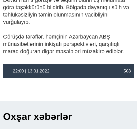
Devid Harris görüşə və təqdim olunmuş məlumata
görə təşəkkürünü bildirib. Bölgədə dayanıqlı sülh və
təhlükəsizliyin təmin olunmasının vacibliyini
vurğulayıb.
Görüşdə tərəflər, həmçinin Azərbaycan ABŞ
münasibətlərinin inkişafı perspektivləri, qarşılıqlı
maraq doğuran digər məsələləri müzakirə ediblər.
22:00 | 13.01.2022
568
Oxşar xəbərlər