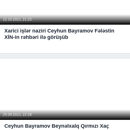
12.10.2021, 21:23
Xarici işlər naziri Ceyhun Bayramov Fələstin
XİN-in rəhbəri ilə görüşüb
25.09.2021, 22:28
Ceyhun Bayramov Beynəlxalq Qırmızı Xaç