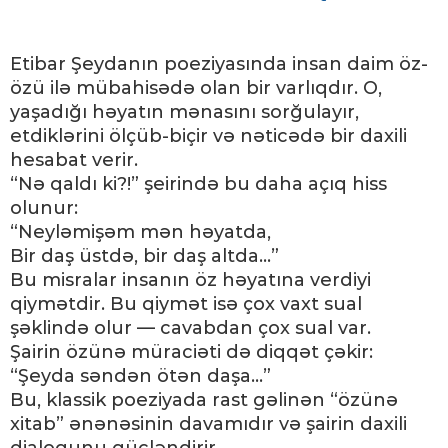
Etibar Şeydanın poeziyasında insan daim öz-
özü ilə mübahisədə olan bir varlıqdır. O,
yaşadığı həyatın mənasını sorğulayır,
etdiklərini ölçüb-biçir və nəticədə bir daxili
hesabat verir.
“Nə qaldı ki?!” şeirində bu daha açıq hiss
olunur:
“Neyləmişəm mən həyatda,
Bir daş üstdə, bir daş altda...”
Bu misralar insanın öz həyatına verdiyi
qiymətdir. Bu qiymət isə çox vaxt sual
şəklində olur — cavabdan çox sual var.
Şairin özünə müraciəti də diqqət çəkir:
“Şeyda səndən ötən daşa...”
Bu, klassik poeziyada rast gəlinən “özünə
xitab” ənənəsinin davamıdır və şairin daxili