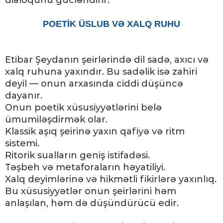
dialoqunu gücləndirir.
POETİK ÜSLUB VƏ XALQ RUHU
Etibar Şeydanın şeirlərində dil sadə, axıcı və
xalq ruhuna yaxındır. Bu sadəlik isə zahiri
deyil — onun arxasında ciddi düşüncə
dayanır.
Onun poetik xüsusiyyətlərini belə
ümumiləşdirmək olar.
Klassik aşıq şeirinə yaxın qafiyə və ritm
sistemi.
Ritorik sualların geniş istifadəsi.
Təşbeh və metaforaların həyatiliyi.
Xalq deyimlərinə və hikmətli fikirlərə yaxınlıq.
Bu xüsusiyyətlər onun şeirlərini həm
anlaşılan, həm də düşündürücü edir.