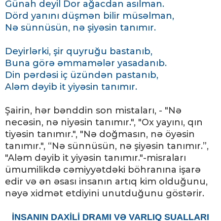
Günah deyil Dor ağacdan asılman.
Dörd yanını düşmən bilir müsəlman,
Nə sünnüsün, nə şiyəsin tanımır.
Deyirlərki, şir quyruğu bastanıb,
Buna görə əmmamələr yasadanıb.
Din pərdəsi iç üzündən pastanıb,
Aləm dəyib it yiyəsin tanımır.
Şairin, hər bənddin son mistaları, - "Nə
necəsin, nə niyəsin tanımır.", "Ox yayını, qın
tiyəsin tanımır.", "Nə doğmasın, nə öyəsin
tanımır.", “Nə sünnüsün, nə şiyəsin tanımır.”,
"Aləm dəyib it yiyəsin tanımır."-misraları
ümumilikdə cəmiyyətdəki böhranına işarə
edir və ən əsası insanın artıq kim olduğunu,
nəyə xidmət etdiyini unutduğunu göstərir.
İNSANIN DAXİLİ DRAMI VƏ VARLIQ SUALLARI