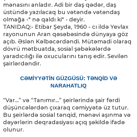
mənasını anladır. Adi bir daş qədər, daş
üstündə yazılacaq bu vətəndə vətəndaş
olmağa -" nə qaldı ki" - deyir.
TANIDAQ:- Etibar Şeyda, 1960 - cı ildə Yevlax
rayonunun Aran qəsəbəsində dünyaya göz
açıb. Əslən Kəlbəcərdəndi. Mütəmadi olaraq
dövrü mətbuatda, sosial şəbəkələrdə
yaradıcılığı ilə oxucularını tanış edir. Sevilən
şairlərdəndir.
CƏMİYYƏTİN GÜZGÜSÜ: TƏNQİD VƏ
NARAHATLIQ
“Var...” və “Tanımır...” şeirlərində şair fərdi
düşüncələrdən çıxaraq cəmiyyətə üz tutur.
Bu şeirlərdə sosial tənqid, mənəvi aşınma və
dəyərlərin deqradasiyası açıq şəkildə ifadə
olunur.