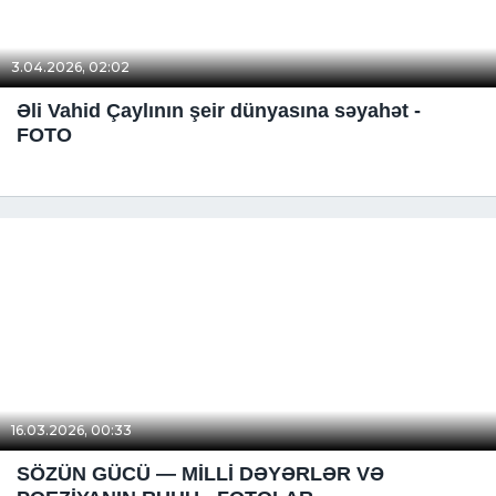
3.04.2026, 02:02
Əli Vahid Çaylının şeir dünyasına səyahət -
FOTO
16.03.2026, 00:33
SÖZÜN GÜCÜ — MİLLİ DƏYƏRLƏR VƏ