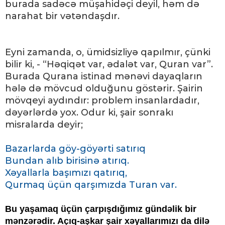
burada sadəcə müşahidəçi deyil, həm də
narahat bir vətəndaşdır.
Eyni zamanda, o, ümidsizliyə qapılmır, çünki
bilir ki, - “Həqiqət var, ədalət var, Quran var”.
Burada Qurana istinad mənəvi dayaqların
hələ də mövcud olduğunu göstərir. Şairin
mövqeyi aydındır: problem insanlardadır,
dəyərlərdə yox. Odur ki, şair sonrakı
misralarda deyir;
Bazarlarda göy-göyərti satırıq
Bundan alıb birisinə atırıq.
Xəyallarla başımızı qatırıq,
Qurmaq üçün qarşımızda Turan var.
Bu yaşamaq üçün çarpışdığımız gündəlik bir
mənzərədir. Açıq-aşkar şair xəyallarımızı da dilə