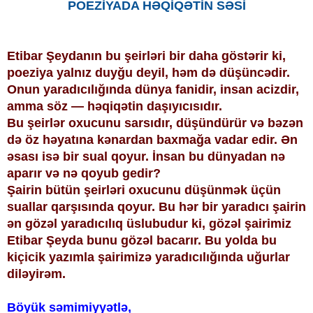
POEZİYADA HƏQİQƏTİN SƏSİ
Etibar Şeydanın bu şeirləri bir daha göstərir ki,
poeziya yalnız duyğu deyil, həm də düşüncədir.
Onun yaradıcılığında dünya fanidir, insan acizdir,
amma söz — həqiqətin daşıyıcısıdır.
Bu şeirlər oxucunu sarsıdır, düşündürür və bəzən
də öz həyatına kənardan baxmağa vadar edir. Ən
əsası isə bir sual qoyur. İnsan bu dünyadan nə
aparır və nə qoyub gedir?
Şairin bütün şeirləri oxucunu düşünmək üçün
suallar qarşısında qoyur. Bu hər bir yaradıcı şairin
ən gözəl yaradıcılıq üslubudur ki, gözəl şairimiz
Etibar Şeyda bunu gözəl bacarır. Bu yolda bu
kiçicik yazımla şairimizə yaradıcılığında uğurlar
diləyirəm.
Böyük səmimiyyətlə,