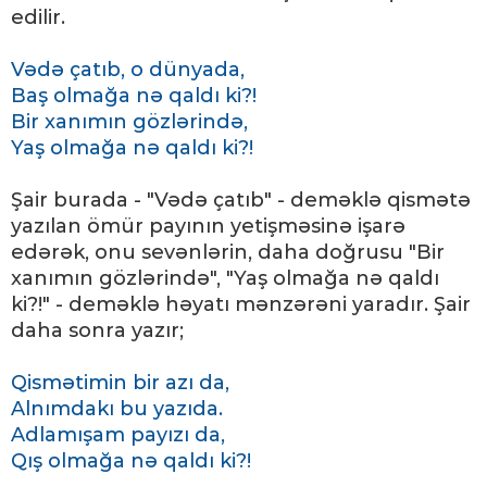
edilir.
Vədə çatıb, o dünyada,
Baş olmağa nə qaldı ki?!
Bir xanımın gözlərində,
Yaş olmağa nə qaldı ki?!
Şair burada - "Vədə çatıb" - deməklə qismətə
yazılan ömür payının yetişməsinə işarə
edərək, onu sevənlərin, daha doğrusu "Bir
xanımın gözlərində", "Yaş olmağa nə qaldı
ki?!" - deməklə həyatı mənzərəni yaradır. Şair
daha sonra yazır;
Qismətimin bir azı da,
Alnımdakı bu yazıda.
Adlamışam payızı da,
Qış olmağa nə qaldı ki?!