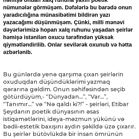
həmişə ondan xalq ruhuna yaxın poetik
nümunələr görmüşəm. Dəfələrlə bu barədə onun
yaradıcılığına münasibətimi bildirən yazı
yazacağımı düşünmüşəm. Çünki, milli mənəvi
dəyərlərimizə hopan xalq ruhunu yaşadan şeirlər
həmişə istənilən oxucu tərəfindən yüksək
qiymətləndirilib. Onlar sevilərək oxunub və hətta
əzbərlənib.
Bu günlərdə yenə qarşıma çıxan şeirlərin
oxuduqdan düşündüklərimi yazmaq
qərarına gəldim. Onun səhifəsindən seçib
götürdüyüm,- “Dünyadan...”, “Var...”,
“Tanımır...” və “Nə qaldı ki?!” - şeirləri, Etibar
Şeydanın poetik dünyasının əsas
istiqamətlərini, ideya-məzmun yükünü və
bədii-estetik baxışını aydın şəkildə üzə çıxarır.
Bu şeirlər bütövlükdə bir insan ömrünün