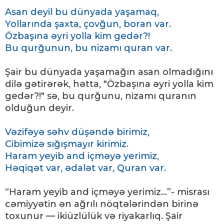
Asan deyil bu dünyada yaşamaq,
Yollarında şaxta, çovğun, boran var.
Özbaşına əyri yolla kim gedər?!
Bu qurğunun, bu nizamı quran var.
Şair bu dünyada yaşamağın asan olmadığını
dilə gətirərək, hətta, "Özbaşına əyri yolla kim
gedər?!" sə, bu qurğunu, nizamı quranın
olduğun deyir.
Vəzifəyə səhv düşəndə birimiz,
Cibimizə sığışmayır kirimiz.
Haram yeyib and içməyə yerimiz,
Həqiqət var, ədalət var, Quran var.
“Haram yeyib and içməyə yerimiz...”- misrası
cəmiyyətin ən ağrılı nöqtələrindən birinə
toxunur — ikiüzlülük və riyakarlıq. Şair