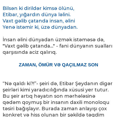
Bilsən ki dirildər kimsə ölünü,
Etibar, yığardın dünya ləlini.
Vaxt gəlib çatanda insan, əlini
Yenə istəmir ki, üzə dünyadan.
İnsan əlini dünyadan üzmək istəməsə də,
"Vaxt gəlib çatanda..." - fani dünyanın sualları
qarşısında aciz qalırıq.
ZAMAN, ÖMÜR VƏ QAÇILMAZ SON
“Nə qaldı ki?!”- şeiri də, Etibar Şeydanın digər
şeirləri kimi yaradıcılığında xüsusi yer tutur.
Bu şeir artıq həyatın son mərhələsinə
qədəm qoymuş bir insanın daxili monoloqu
təsiri bağışlayır. Burada zaman anlayışı çox
konkret və hiss olunan bir şəkildə təqdim