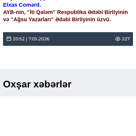
Elxas Comərd.
AYB-nin, "İti Qələm" Respublika Ədəbi Birliyinin
və "Ağsu Yazarları" Ədəbi Birliyinin üzvü.
20:52 | 7.05.2026
227
Oxşar xəbərlər