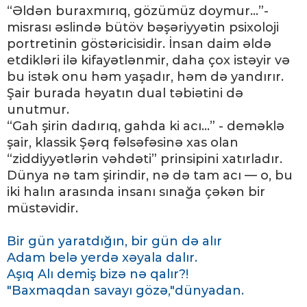
“Əldən buraxmırıq, gözümüz doymur...”-
misrası əslində bütöv bəşəriyyətin psixoloji
portretinin göstəricisidir. İnsan daim əldə
etdikləri ilə kifayətlənmir, daha çox istəyir və
bu istək onu həm yaşadır, həm də yandırır.
Şair burada həyatın dual təbiətini də
unutmur.
“Gah şirin dadırıq, gahda ki acı...” - deməklə
şair, klassik Şərq fəlsəfəsinə xas olan
“ziddiyyətlərin vəhdəti” prinsipini xatırladır.
Dünya nə tam şirindir, nə də tam acı — o, bu
iki halın arasında insanı sınağa çəkən bir
müstəvidir.
Bir gün yaratdığın, bir gün də alır
Adam belə yerdə xəyala dalır.
Aşıq Alı demiş bizə nə qalır?!
"Baxmaqdan savayı gözə,"dünyadan.