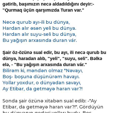
gətirib, başımızın necə aldadıldığını deyir:-
"Qurmaq üçün qarşımızda Turan var."
Necə qurub ayı-ili bu dünya,
Hardan alır əsən yeli bu dünya.
Hardan alır suyu-seli bu dünya,
Bu yağışın arxasında duran vár.
Şair öz-özünə sual edir, bu ayı, ili necə qurub bu
dünya, haradan alıb, "yeli", "suyu, seli". Bəlkə
elə, - "Bu yağışın arxasında duran vár."
Bilirəm ki, məndən olmaz *Nəvayı,
Boş- boşuna düşünürəm havayı.
Yollar yoxdur, o dünyadan savayı,
Ay Etibar, da getməyə haran var?!
Sonda şair özünə xitabən sual edib: -"Ay
Etibar, da getməyə haran var?!". Gördüyün