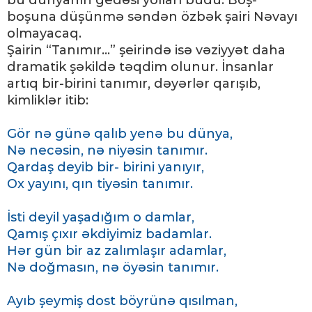
bu dünyanın gedəsi yolları budu. Boş-
boşuna düşünmə səndən özbək şairi Nəvayı
olmayacaq.
Şairin “Tanımır...” şeirində isə vəziyyət daha
dramatik şəkildə təqdim olunur. İnsanlar
artıq bir-birini tanımır, dəyərlər qarışıb,
kimliklər itib:
Gör nə günə qalıb yenə bu dünya,
Nə necəsin, nə niyəsin tanımır.
Qardaş deyib bir- birini yanıyır,
Ox yayını, qın tiyəsin tanımır.
İsti deyil yaşadığım o damlar,
Qamış çıxır əkdiyimiz badamlar.
Hər gün bir az zalımlaşır adamlar,
Nə doğmasın, nə öyəsin tanımır.
Ayıb şeymiş dost böyrünə qısılman,