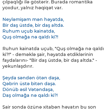
çılpaqlığı ilə göstərir. Burada romantika
yoxdur, yalnız həqiqət var.
Neyləmişəm mən həyatda,
Bir daş üstdə, bir daş altda.
Ruhum uçub kainatda,
Quş olmağa nə qaldı ki?!
Ruhun kainatda uçub, "Quş olmağa nə qaldı
ki?!" - deməklə şair, həyatda etdiklərinin
faydalarını- "Bir daş üstdə, bir daş altda." -
yekunlaşdırır.
Şeyda səndən ötən daşa,
Qəbrin üstə bitən daşa.
Dönüb əsil Vətəndaşa,
Daş olmağa nə qaldı ki?!
Şair sonda özünə xitabən həyatın bu son