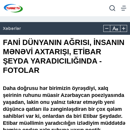
Xəbərlər
FANİ DÜNYANIN AĞRISI, İNSANIN
MƏNƏVİ AXTARIŞI, ETİBAR
ŞEYDA YARADICILIĞINDA -
FOTOLAR
Daha doğrusu hər birimizin öyrəşdiyi, xalq
şeirinin ruhunu müasir Azərbaycan poeziyasında
yaşadan, lakin onu yalnız təkrar etməyib yeni
düşüncə qatları ilə zənginləşdirən bir çox qələm
sahibləri var ki, onlardan da biri Etibar Şeydadır.
Etibar müəllimin yaradıcılığın izlədiyim müddətdə