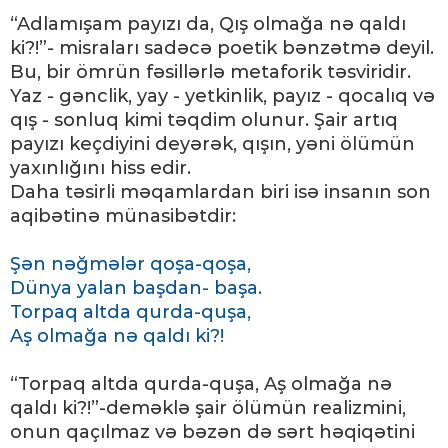
“Adlamışam payızı da, Qış olmağa nə qaldı
ki?!”- misraları sadəcə poetik bənzətmə deyil.
Bu, bir ömrün fəsillərlə metaforik təsviridir.
Yaz - gənclik, yay - yetkinlik, payız - qocalıq və
qış - sonluq kimi təqdim olunur. Şair artıq
payızı keçdiyini deyərək, qışın, yəni ölümün
yaxınlığını hiss edir.
Daha təsirli məqamlardan biri isə insanın son
aqibətinə münasibətdir:
Şən nəğmələr qoşa-qoşa,
Dünya yalan başdan- başa.
Torpaq altda qurda-quşa,
Aş olmağa nə qaldı ki?!
“Torpaq altda qurda-quşa, Aş olmağa nə
qaldı ki?!”-deməklə şair ölümün realizmini,
onun qaçılmaz və bəzən də sərt həqiqətini