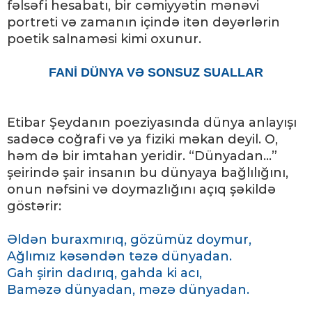
fəlsəfi hesabatı, bir cəmiyyətin mənəvi
portreti və zamanın içində itən dəyərlərin
poetik salnaməsi kimi oxunur.
FANİ DÜNYA VƏ SONSUZ SUALLAR
Etibar Şeydanın poeziyasında dünya anlayışı
sadəcə coğrafi və ya fiziki məkan deyil. O,
həm də bir imtahan yeridir. “Dünyadan...”
şeirində şair insanın bu dünyaya bağlılığını,
onun nəfsini və doymazlığını açıq şəkildə
göstərir:
Əldən buraxmırıq, gözümüz doymur,
Ağlımız kəsəndən təzə dünyadan.
Gah şirin dadırıq, gahda ki acı,
Baməzə dünyadan, məzə dünyadan.