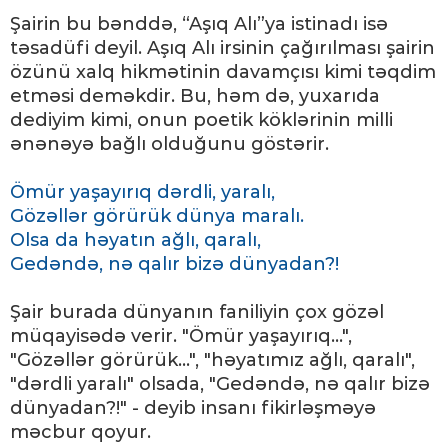
Şairin bu bənddə, “Aşıq Alı”ya istinadı isə
təsadüfi deyil. Aşıq Alı irsinin çağırılması şairin
özünü xalq hikmətinin davamçısı kimi təqdim
etməsi deməkdir. Bu, həm də, yuxarıda
dediyim kimi, onun poetik köklərinin milli
ənənəyə bağlı olduğunu göstərir.
Ömür yaşayırıq dərdli, yaralı,
Gözəllər görürük dünya maralı.
Olsa da həyatın ağlı, qaralı,
Gedəndə, nə qalır bizə dünyadan?!
Şair burada dünyanın faniliyin çox gözəl
müqayisədə verir. "Ömür yaşayırıq...",
"Gözəllər görürük...", "həyatımız ağlı, qaralı",
"dərdli yaralı" olsada, "Gedəndə, nə qalır bizə
dünyadan?!" - deyib insanı fikirləşməyə
məcbur qoyur.