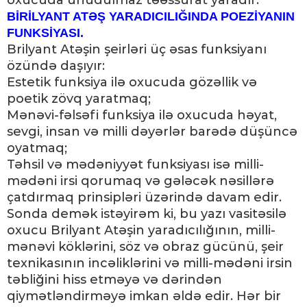
oxucuda unudulmaz təəssürat yaradır.
BİRİLYANT ATƏŞ YARADICILIĞINDA POEZİYANIN
FUNKSİYASI.
Brilyant Atəşin şeirləri üç əsas funksiyanı
özündə daşıyır:
Estetik funksiya ilə oxucuda gözəllik və
poetik zövq yaratmaq;
Mənəvi-fəlsəfi funksiya ilə oxucuda həyat,
sevgi, insan və milli dəyərlər barədə düşüncə
oyatmaq;
Təhsil və mədəniyyət funksiyası isə milli-
mədəni irsi qorumaq və gələcək nəsillərə
çatdırmaq prinsipləri üzərində davam edir.
Sonda demək istəyirəm ki, bu yazı vasitəsilə
oxucu Brilyant Atəşin yaradıcılığının, milli-
mənəvi köklərini, söz və obraz gücünü, şeir
texnikasının incəliklərini və milli-mədəni irsin
təbliğini hiss etməyə və dərindən
qiymətləndirməyə imkan əldə edir. Hər bir