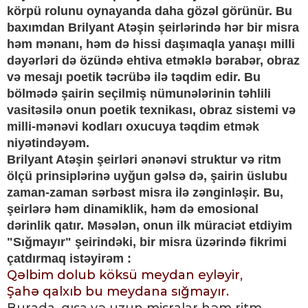
körpü rolunu oynayanda daha gözəl görünür. Bu
baxımdan Brilyant Atəşin şeirlərində hər bir misra
həm mənanı, həm də hissi daşımaqla yanaşı milli
dəyərləri də özündə ehtiva etməklə bərabər, obraz
və mesajı poetik təcrübə ilə təqdim edir. Bu
bölmədə şairin seçilmiş nümunələrinin təhlili
vasitəsilə onun poetik texnikası, obraz sistemi və
milli-mənəvi kodları oxucuya təqdim etmək
niyətindəyəm.
Brilyant Atəşin şeirləri ənənəvi struktur və ritm
ölçü prinsiplərinə uyğun gəlsə də, şairin üslubu
zaman-zaman sərbəst misra ilə zənginləşir. Bu,
şeirlərə həm dinamiklik, həm də emosional
dərinlik qatır. Məsələn, onun ilk müraciət etdiyim
"Sığmayır" şeirindəki, bir misra üzərində fikrimi
çatdırmaq istəyirəm :
Qəlbim dolub köksü meydan eyləyir,
Şahə qalxıb bu meydana sığmayır.