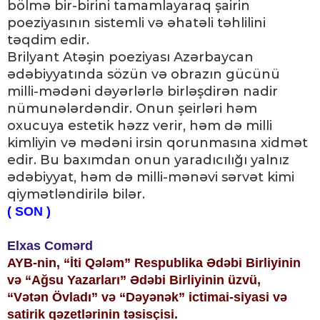
bölmə bir-birini tamamlayaraq şairin
poeziyasının sistemli və əhatəli təhlilini
təqdim edir.
Brilyant Atəşin poeziyası Azərbaycan
ədəbiyyatında sözün və obrazın gücünü
milli-mədəni dəyərlərlə birləşdirən nadir
nümunələrdəndir. Onun şeirləri həm
oxucuya estetik həzz verir, həm də milli
kimliyin və mədəni irsin qorunmasına xidmət
edir. Bu baxımdan onun yaradıcılığı yalnız
ədəbiyyat, həm də milli-mənəvi sərvət kimi
qiymətləndirilə bilər.
( SON )
Elxas Comərd
AYB-nin, “İti Qələm” Respublika Ədəbi Birliyinin
və “Ağsu Yazarları” Ədəbi Birliyinin üzvü,
“Vətən Övladı” və “Dəyənək” ictimai-siyasi və
satirik qəzetlərinin təsisçisi.