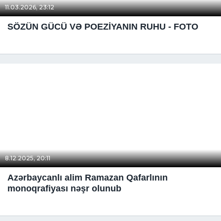
11.03.2026, 23:12
SÖZÜN GÜCÜ VƏ POEZİYANIN RUHU - FOTO
8.12.2025, 20:11
Azərbaycanlı alim Ramazan Qafarlının
monoqrafiyası nəşr olunub