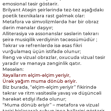
emosional təsir göstərir.
Brilyant Atəşin şeirlərində tez-tez aşağıdakı
poetik texnikalara rast gəlmək olar:
Metafora və simvolizmlərdə hər bir obraz
dərin mənalar daşıyır;
Alliterasiya və assonanslar səslərin təkrarı
şeirə musiqilik verdiyinin təcəssümüdür ;
Təkrar və refrenlərdə isə əsas fikri
vurğulamaq üçün istifadə olunur;
Rəng və vizual obrazlar, oxucuda vizual təsir
yaradır və mənaya zənginlik qatır.
Məsələn:
Xəyallarım əlçim-əlçim yeriyir,
Ürək yağım muma dönüb əriyir.
Biz burada, “əlçim-əlçim yeriyir” fikirində
təkrar və ritm vasitəsilə yavaş və düşüncəli
hərəkət etdiyi ifadə olunur;
“Muma dönüb əriyir” – metafora və vizual