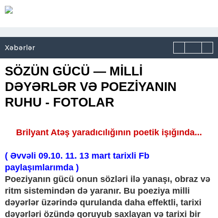
Xəbərlər
SÖZÜN GÜCÜ — MİLLİ
DƏYƏRLƏR VƏ POEZİYANIN
RUHU - FOTOLAR
Brilyant Atəş yaradıcılığının poetik işığında...
( Əvvəli 09.10. 11. 13 mart tarixli Fb
paylaşımlarımda )
Poeziyanın gücü onun sözləri ilə yanaşı, obraz və
ritm sistemindən də yaranır. Bu poeziya milli
dəyərlər üzərində qurulanda daha effektli, tarixi
dəyərləri özündə qoruyub saxlayan və tarixi bir