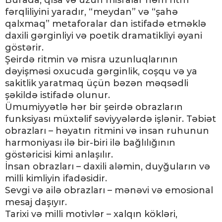
Burada, qısa və uzun misralar həm ritm
fərqliliyini yaradır, “meydan” və “şahə
qalxmaq” metaforalar dan istifadə etməklə
daxili gərginliyi və poetik dramatikliyi əyani
göstərir.
Şeirdə ritmin və misra uzunluqlarının
dəyişməsi oxucuda gərginlik, coşqu və ya
sakitlik yaratmaq üçün bəzən məqsədli
şəkildə istifadə olunur.
Ümumiyyətlə hər bir şeirdə obrazların
funksiyası müxtəlif səviyyələrdə işlənir. Təbiət
obrazları – həyatın ritmini və insan ruhunun
harmoniyası ilə bir-biri ilə bağlılığının
göstəricisi kimi anlaşılır.
İnsan obrazları – daxili aləmin, duyğuların və
milli kimliyin ifadəsidir.
Sevgi və ailə obrazları – mənəvi və emosional
mesaj daşıyır.
Tarixi və milli motivlər – xalqın kökləri,