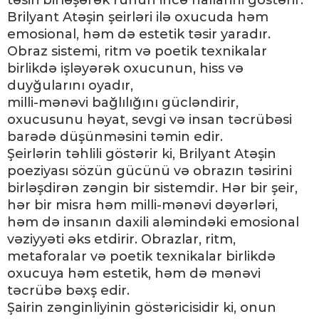
təsiri birləşərək ruhun incə hallarini göstərir.
Brilyant Atəşin şeirləri ilə oxucuda həm
emosional, həm də estetik təsir yaradır.
Obraz sistemi, ritm və poetik texnikalar
birlikdə işləyərək oxucunun, hiss və
duyğularını oyadır,
milli-mənəvi bağlılığını gücləndirir,
oxucusunu həyat, sevgi və insan təcrübəsi
barədə düşünməsini təmin edir.
Şeirlərin təhlili göstərir ki, Brilyant Atəşin
poeziyası sözün gücünü və obrazın təsirini
birləşdirən zəngin bir sistemdir. Hər bir şeir,
hər bir misra həm milli-mənəvi dəyərləri,
həm də insanın daxili aləmindəki emosional
vəziyyəti əks etdirir. Obrazlar, ritm,
metaforalar və poetik texnikalar birlikdə
oxucuya həm estetik, həm də mənəvi
təcrübə bəxş edir.
Şairin zənginliyinin göstəricisidir ki, onun