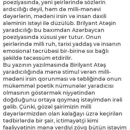
poeziyasında, yəni şeirlərində sözlərin
ardıcıllığı deyil, həm də milli-mənəvi
dəyərlərin, mədəni irsin və insan daxili
aləminin istəyi ilə düzülüb. Brilyant Atəşin
yaradıcılığı bu baxımdan Azərbaycan
poeziyasında xüsusi yer tutur. Onun
şeirlərində milli ruh, tarixi yaddaş və insanın
emosional təcrübəsi bir-birinə sıx bağlı
şəkildə təcəssüm etdirilir.
Bu yazının yazılmasında Birilyant Atəş
yaradıcılığında mənə stimul verən milli-
mədəni irsin qorunması və təbliğində onun
mükəmməl poetik nümunələr yaradıcısı
olmasının göstərmək niyyətindən
doğduğunu ortaya qoymaq istəyimdən irəli
gəlib. Çünki, gözəl şairimizin milli
dəyərlərmizdən olan kəlağayı üzrə keçirilən
tədbirlərdə bir şair, ictimayətçi kimi
fəaliyyətinin mənə verdiyi zövq bütün istəyim