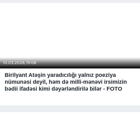
10.03.2026, 19:08
Birilyant Atəşin yaradıcılığı yalnız poeziya
nümunəsi deyil, həm də milli-mənəvi irsimizin
bədii ifadəsi kimi dəyərləndirilə bilər - FOTO