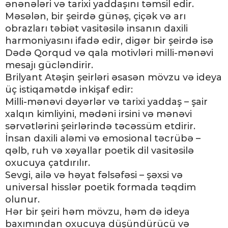
ənənələri və tarixi yaddaşını təmsil edir.
Məsələn, bir şeirdə günəş, çiçək və arı
obrazları təbiət vasitəsilə insanın daxili
harmoniyasını ifadə edir, digər bir şeirdə isə
Dədə Qorqud və qala motivləri milli-mənəvi
mesajı gücləndirir.
Brilyant Atəşin şeirləri əsasən mövzu və ideya
üç istiqamətdə inkişaf edir:
Milli-mənəvi dəyərlər və tarixi yaddaş – şair
xalqın kimliyini, mədəni irsini və mənəvi
sərvətlərini şeirlərində təcəssüm etdirir.
İnsan daxili aləmi və emosional təcrübə –
qəlb, ruh və xəyallar poetik dil vasitəsilə
oxucuya çatdırılır.
Sevgi, ailə və həyat fəlsəfəsi – şəxsi və
universal hisslər poetik formada təqdim
olunur.
Hər bir şeiri həm mövzu, həm də ideya
baxımından oxucuya düşündürücü və