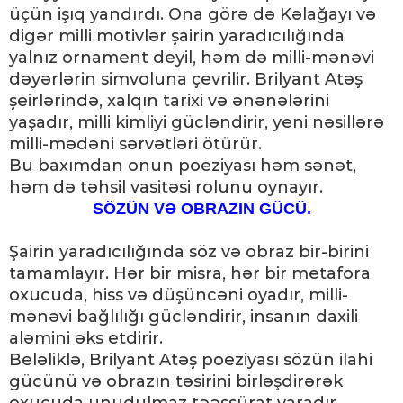
üçün işıq yandırdı. Ona görə də Kəlağayı və
digər milli motivlər şairin yaradıcılığında
yalnız ornament deyil, həm də milli-mənəvi
dəyərlərin simvoluna çevrilir. Brilyant Atəş
şeirlərində, xalqın tarixi və ənənələrini
yaşadır, milli kimliyi gücləndirir, yeni nəsillərə
milli-mədəni sərvətləri ötürür.
Bu baxımdan onun poeziyası həm sənət,
həm də təhsil vasitəsi rolunu oynayır.
SÖZÜN VƏ OBRAZIN GÜCÜ.
Şairin yaradıcılığında söz və obraz bir-birini
tamamlayır. Hər bir misra, hər bir metafora
oxucuda, hiss və düşüncəni oyadır, milli-
mənəvi bağlılığı gücləndirir, insanın daxili
aləmini əks etdirir.
Beləliklə, Brilyant Atəş poeziyası sözün ilahi
gücünü və obrazın təsirini birləşdirərək