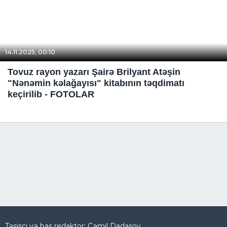
14.11.2025, 00:10
Tovuz rayon yazarı Şairə Brilyant Atəşin
"Nənəmin kəlağayısı" kitabının təqdimatı
keçirilib - FOTOLAR
Təsisçi və baş redaktor: Cəmil Dadaşov