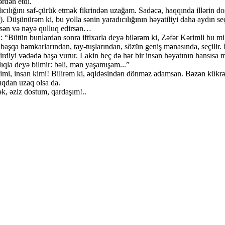
ərdən etdi.
ıcılığını saf-çürük etmək fikrindən uzağam. Sadəcə, haqqında illərin dos
Düşünürəm ki, bu yolla sənin yaradıcılığının həyatiliyi daha aydın seçi
isən və nəyə qulluq edirsən…
: “Bütün bunlardan sonra iftixarla deyə bilərəm ki, Zəfər Kərimli bu m
r başqa həmkarlarından, tay-tuşlarından, sözün geniş mənasında, seçilir. 
diyi vədədə başa vurur. Lakin heç də hər bir insan həyatının hansısa m
la deyə bilmir: bəli, mən yaşamışam...”
imi, insan kimi! Bilirəm ki, əqidəsindən dönməz adamsan. Bəzən kükrəyi
lıqdan uzaq olsa da.
k, əziz dostum, qardaşım!..