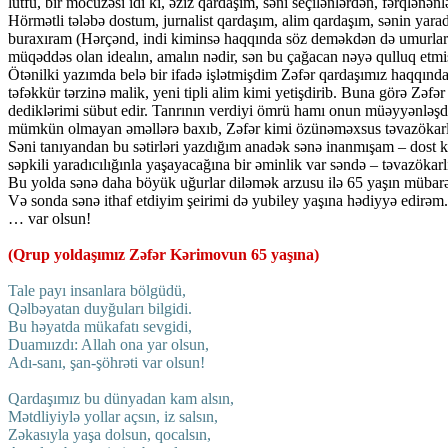
lütfü, bir möcüzəsi idi ki, əziz qardaşım, səni seçilənlərdən, fərqlənənl
Hörmətli tələbə dostum, jurnalist qardaşım, alim qardaşım, sənin yarad
buraxıram (Hərçənd, indi kiminsə haqqında söz deməkdən də umurlar). 
müqəddəs olan idealın, amalın nədir, sən bu çağacan nəyə qulluq etm
Ötənilki yazımda belə bir ifadə işlətmişdim Zəfər qardaşımız haqqında
təfəkkür tərzinə malik, yeni tipli alim kimi yetişdirib. Buna görə Zəfə
dediklərimi sübut edir. Tanrının verdiyi ömrü hamı onun müəyyənləşdir
mümkün olmayan əməllərə baxıb, Zəfər kimi özünəməxsus təvazökarlıq
Səni tanıyandan bu sətirləri yazdığım anadək sənə inanmışam – dost k
səpkili yaradıcılığınla yaşayacağına bir əminlik var səndə – təvazökar
Bu yolda sənə daha böyük uğurlar diləmək arzusu ilə 65 yaşın mübarə
Və sonda sənə ithaf etdiyim şeirimi də yubiley yaşına hədiyyə edirəm.
… var olsun!
(Qrup yoldaşımız Zəfər Kərimovun 65 yaşına)
Tale payı insanlara bölgüdü,
Qəlbəyatan duyğuları bilgidi.
Bu həyatda mükafatı sevgidi,
Duamıızdı: Allah ona yar olsun,
Adı-sanı, şan-şöhrəti var olsun!
Qardaşımız bu dünyadan kam alsın,
Mətdliyiylə yollar açsın, iz salsın,
Zəkasıyla yaşa dolsun, qocalsın,