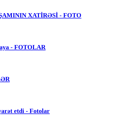
ŞAMININ XATİRƏSİ - FOTO
Ağaya - FOTOLAR
LƏR
arət etdi - Fotolar