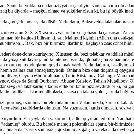
n. Sənin bu yolda nə qədər əziyyətlər çəkdiyini sənin xəbərin olmadan b
zaq bir diyarda – məşğul olmaq və şükürlər olsun ki, bu işi böyük inad
nanda çox şirin anlar yada düşür. Yadındamı, Baksovetdə tələbələr arasın
ərbaycanın XIX-XX əsrin əvvəlləri tarixi” şöbəsində çalışırsan. Ancaq m
ün mən bir həqiqəti bilirəm ki, sən Mahmud kişinin (Allah ona qəni-qəni 
əllimsən!.. Bax, bizi bir-birimizə illərdir ki, bağlayan əsas cəhət budur
ətləri dönə-dönə xatırlayırıq. Xüsusən də, bəzi tələbkar və iddialı müəlli
 da yaxşı xatırlayırıq. İndiki internet əsrində, qloballaşma zamanında, et
 oxumaq, oxuduqlarını qeyd etmək vardı. Yadındadırmı, istədiyimiz kit
həmin zallara can atmaq istəyirdik. Onların bizə olan doğmalıq qayğısını
anquliyev, Ceyran Əbdürrahmanlı, Tofiq Rüstəmov, Cahangir Məmmədli,
, eləcə də Şamil Qurbanov, Abuzər Xələfov, Təhsin Mütəllibov, Əliyar 
ər sevgi və tələbkarlıqla tədris etdikləri fənni bizə sevdirdilər ki, bu g
llimləridilər... İstər müəllimlərlə, istərsə də tələbə yoldaşlarınla bağlı 
şıq üzü görmüş, özününsə bir elm adamı kimi Vətənimizdə, xarici ölkələ
ə beynəlxalq tədbirlərdə olmusan. Nə yazmısan, harda olmusan, söz və q
oxuyurdum. Elə şeylərdən yazırdın ki, adini qeyri-adi edirdin. Narahat i
q, ”adamlıq” olurdu. Bu barədə maraqlı polemikalar aparır, bir-birimizdə
 mətbuata da “səssiz-səmirsiz”, gözlənilməz gəlişin və eləcə də qeybə ç