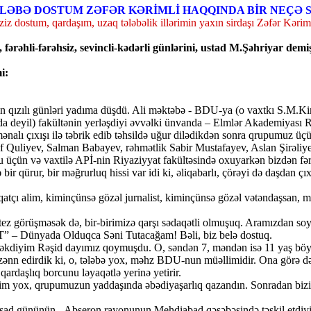
LƏBƏ DOSTUM ZƏFƏR KƏRİMLİ HAQQINDA BİR NEÇƏ 
iz dostum, qardaşım, uzaq tələbəlik illərimin yaxın sirdaşı Zəfər Kərim
ı, fərəhli-fərəhsiz, sevincli-kədərli günlərini, ustad M.Şəhriyar d
i:
ızın qızılı günləri yadıma düşdü. Ali məktəbə - BDU-ya (o vaxtkı S.M.Ki
 deyil) fakültənin yerləşdiyi əvvəlki ünvanda – Elmlər Akademiyası R
 mənalı çıxışı ilə təbrik edib təhsildə uğur dilədikdən sonra qrupumuz 
f Quliyev, Salman Babayev, rəhmətlik Sabir Mustafayev, Aslan Şirəliye
çün və vaxtilə APİ-nin Riyaziyyat fakültəsində oxuyarkən bizdən fərqli 
r qürur, bir məğrurluq hissi var idi ki, əliqabarlı, çörəyi də daşdan ç
çı alim, kiminçünsə gözəl jurnalist, kiminçünsə gözəl vətəndaşsan, mən
tez görüşməsək də, bir-birimizə qarşı sədaqətli olmuşuq. Aramızdan soy
ST” – Dünyada Olduqca Səni Tutacağam! Bəli, biz belə dostuq.
 çəkdiyim Rəşid dayımız qoymuşdu. O, səndən 7, məndən isə 11 yaş böyük
lə zənn edirdik ki, o, tələbə yox, məhz BDU-nun müəllimidir. Ona görə
rdaşlıq borcunu ləyaqətlə yerinə yetirir.
ənim yox, qrupumuzun yaddaşında əbədiyaşarlıq qazandın. Sonradan bizi
u şad gününün - Abşeron rayonunun Mehdiabad qəsəbəsində təşkil etdiyin