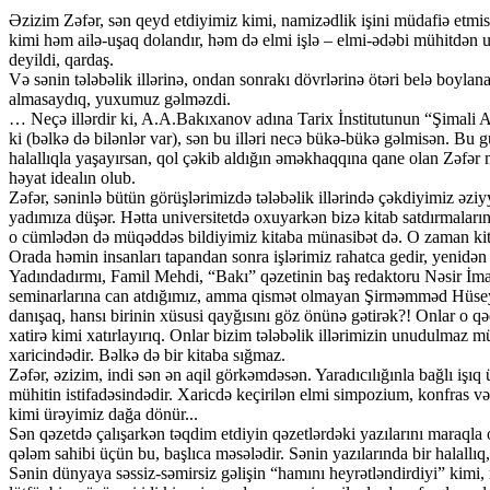
Əzizim Zəfər, sən qeyd etdiyimiz kimi, namizədlik işini müdafiə etmisə
kimi həm ailə-uşaq dolandır, həm də elmi işlə – elmi-ədəbi mühitdən u
deyildi, qardaş.
Və sənin tələbəlik illərinə, ondan sonrakı dövrlərinə ötəri belə boyla
almasaydıq, yuxumuz gəlməzdi.
… Neçə illərdir ki, A.A.Bakıxanov adına Tarix İnstitutunun “Şimali Az
ki (bəlkə də bilənlər var), sən bu illəri necə bükə-bükə gəlmisən. Bu g
halallıqla yaşayırsan, qol çəkib aldığın əməkhaqqına qane olan Zəfər mü
həyat idealın olub.
Zəfər, səninlə bütün görüşlərimizdə tələbəlik illərində çəkdiyimiz əziyy
yadımıza düşər. Hətta universitetdə oxuyarkən bizə kitab satdırmalarını
o cümlədən də müqəddəs bildiyimiz kitaba münasibət də. O zaman kitab
Orada həmin insanları tapandan sonra işlərimiz rahatca gedir, yenidən 
Yadındadırmı, Famil Mehdi, “Bakı” qəzetinin baş redaktoru Nəsir İm
seminarlarına can atdığımız, amma qismət olmayan Şirməmməd Hüseynov
danışaq, hansı birinin xüsusi qayğısını göz önünə gətirək?! Onlar o qəd
xatirə kimi xatırlayırıq. Onlar bizim tələbəlik illərimizin unudulmaz müə
xaricindədir. Bəlkə də bir kitaba sığmaz.
Zəfər, əzizim, indi sən ən aqil görkəmdəsən. Yaradıcılığınla bağlı i
mühitin istifadəsindədir. Xaricdə keçirilən elmi simpozium, konfras v
kimi ürəyimiz dağa dönür...
Sən qəzetdə çalışarkən təqdim etdiyin qəzetlərdəki yazılarını maraqla 
qələm sahibi üçün bu, başlıca məsələdir. Sənin yazılarında bir halallı
Sənin dünyaya səssiz-səmirsiz gəlişin “hamını heyrətləndirdiyi” kimi,