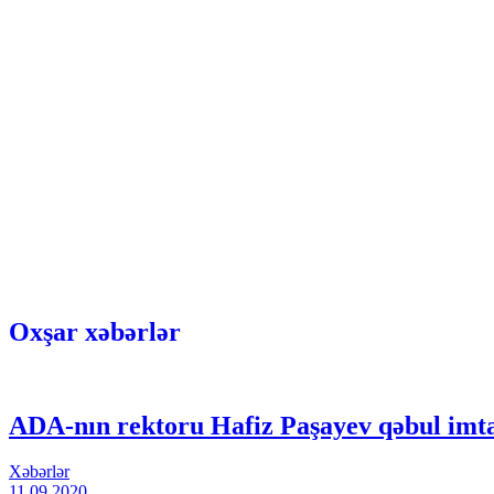
Oxşar xəbərlər
ADA-nın rektoru Hafiz Paşayev qəbul imta
Xəbərlər
11.09.2020