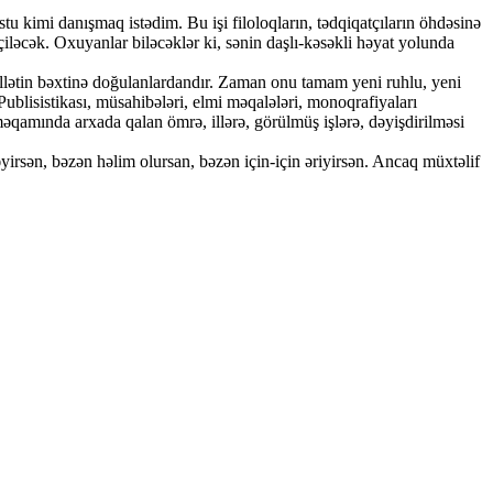
tu kimi danışmaq istədim. Bu işi filoloqların, tədqiqatçıların öhdəsinə
ləcək. Oxuyanlar biləcəklər ki, sənin daşlı-kəsəkli həyat yolunda
illətin bəxtinə doğulanlardandır. Zaman onu tamam yeni ruhlu, yeni
Publisistikası, müsahibələri, elmi məqalələri, monoqrafiyaları
əqamında arxada qalan ömrə, illərə, görülmüş işlərə, dəyişdirilməsi
rsən, bəzən həlim olursan, bəzən için-için əriyirsən. Ancaq müxtəlif