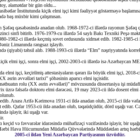
oy, əlamətdar bir gün oldu...
ibətlər İnstitutunda kiçik elmi işçi kimi fəaliyyət göstərməyə başlamıs
ndə baş müxbir kimi çalışmısan.
fəq qəsəbəsində anadan olub. 1968-1972-ci illərdə rayonun Şəfəq qəs
 sinfi bitirib. 1976-1979-cu illərdə 54 saylı Bakı Texniki Peşə məktəbi
 1980-1982-ci illərdə keçmiş sovet ordusunda xidmət edib. 1982-1985-ci
Dəniz Limanında rəngsaz işləyib.
ində (qiyabi) təhsil alıb. 1988-1993-cü illərdə “Elm” nəşriyyatında kor
çik elmi işçi, sonra elmi işçi, 2002-2003-cü illərdə isə Azərbaycan ME
 işçi, keçirilmiş attestasiyaların qərarı ilə böyük elmi işçi, 2018-ci i
rin əvvəlləri tarixi” şöbəsinin aparıcı elmi işçisidir.
 mətbuatın rolu (XX əsrin əvvəlləri)” mövzusunda dissertasiya işi müda
rix üzrə fəlsəfə doktoru elmi dərəcəsi, 19 may 2023-cü ildə dosent elmi
 olunub.
dib. Anası Arifə Kərimova 1931-ci ildə anadan olub, 2015-ci ildə vəfa
at edib. Qafar 1953-cü ildə anadan olub, təqaüdçüdür, dörd uşağı var. Cə
də işləyir, iki uşağı var.
ir.
keçid və fəvvarələr idarəsində mühafizəçi vəzifəsində işləyir, bir uşağı
 Hərbi Hava Hücumundan Müdafiə Qüvvələrində Müddətdən artıq hərbi xid
2005-ci ildən Yeni Azərbaycan Partiyasının üzvüdür.