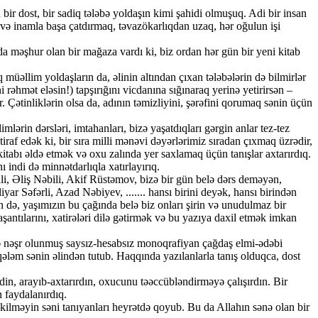
ir dost, bir sadiq tələbə yoldaşın kimi şahidi olmuşuq. Adi bir insan
 və inamla başa çatdırmaq, təvazökarlıqdan uzaq, hər oğulun işi
da məşhur olan bir mağaza vardı ki, biz ordan hər gün bir yeni kitab
üəllim yoldaşların da, əlinin altından çıxan tələbələrin də bilmirlər
rəhmət eləsin!) tapşırığını vicdanına sığınaraq yerinə yetirirsən –
. Çətinliklərin olsa da, adının təmizliyini, şərəfini qorumaq sənin üçün
mlərin dərsləri, imtahanları, bizə yaşatdıqları gərgin anlar tez-tez
iraf edək ki, bir sıra milli mənəvi dəyərlərimiz sıradan çıxmaq üzrədir,
abı əldə etmək və oxu zalında yer saxlamaq üçün tanışlar axtarırdıq.
 indi də minnətdarlıqla xatırlayırıq.
 Əliş Nəbili, Akif Rüstəmov, bizə bir gün belə dərs deməyən,
Səfərli, Azad Nəbiyev, ....... hansı birini deyək, hansı birindən
ün də, yaşımızın bu çağında belə biz onları şirin və unudulmaz bir
yaşantılarını, xatirələri dilə gətirmək və bu yazıya daxil etmək imkan
rdə nəşr olunmuş saysız-hesabsız monoqrafiyan çağdaş elmi-ədəbi
ələm sənin əlindən tutub. Haqqında yazılanlarla tanış olduqca, dost
din, arayıb-axtarırdın, oxucunu təəccübləndirməyə çalışırdın. Bir
n faydalanırdıq.
əkilməyin səni tanıyanları heyrətdə qoyub. Bu da Allahın sənə olan bir