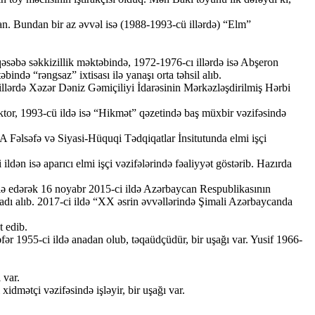
an. Bundan bir az əvvəl isə (1988-1993-cü illərdə) “Elm”
əbə səkkizillik məktəbində, 1972-1976-cı illərdə isə Abşeron
ndə “rəngsaz” ixtisası ilə yanaşı orta təhsil alıb.
 illərdə Xəzər Dəniz Gəmiçiliyi İdarəsinin Mərkəzləşdirilmiş Hərbi
rektor, 1993-cü ildə isə “Hikmət” qəzetində baş müxbir vəzifəsində
A Fəlsəfə və Siyasi-Hüquqi Tədqiqatlar İnsitutunda elmi işçi
ldən isə aparıcı elmi işçi vəzifələrində fəaliyyət göstərib. Hazırda
fiə edərək 16 noyabr 2015-ci ildə Azərbaycan Respublikasının
 adı alıb. 2017-ci ildə “XX əsrin əvvəllərində Şimali Azərbaycanda
t edib.
fər 1955-ci ildə anadan olub, təqaüdçüdür, bir uşağı var. Yusif 1966-
 var.
mətçi vəzifəsində işləyir, bir uşağı var.