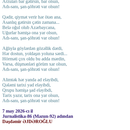
Arzuları bar gətirsin, bar olsun,
Adı-sanı, şan-şöhrəti var olsun!
Qədir, qiymət verir hər ötən ana,
Asanlıq gətirsin çətin zamana...
Belə oğul olub Azərbaycana,
Uğurlar həmişə ona yar olsun,
Adı-sanı, şan-şöhrəti var olsun!
Ağlıyla göylərdən gözəllik dərdi,
Hər dostun, yoldaşın yoluna sərdi...
Hörməti çox oldu bu adda mərdin,
Varsa, düşmənləri görüm xar olsun,
Adı-sanı, şan-şöhrəti var olsun!
Alimtək hər yanda ad eləyibdi,
Qələmi tarixi yad eləyibdi,
Qrupu həmişə şad eləyibdi,
Tarix yazır, tarix ona yar olsun,
Adı-sanı, şan-şöhrəti var olsun!
7 may 2026-cı il
Jurnalistika-86 (Məzun-92) adından
Daşdəmir ƏJDƏROĞLU