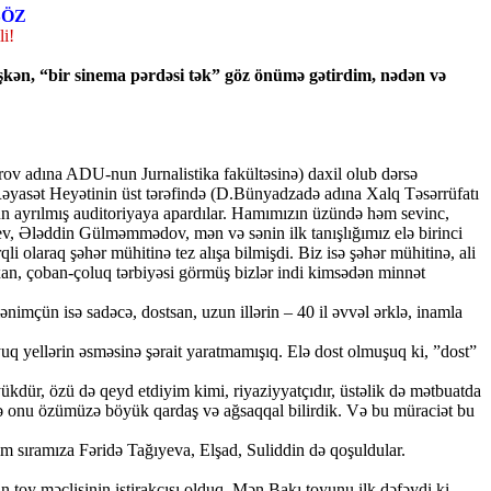
SÖZ
li!
emişkən, “bir sinema pərdəsi tək” göz önümə gətirdim, nədən və
rov adına ADU-nun Jurnalistika fakültəsinə) daxil olub dərsə
əyasət Heyətinin üst tərəfində (D.Bünyadzadə adına Xalq Təsərrüfatı
üçün ayrılmış auditoriyaya apardılar. Hamımızın üzündə həm sevinc,
v, Ələddin Gülməmmədov, mən və sənin ilk tanışlığımız elə birinci
olaraq şəhər mühitinə tez alışa bilmişdi. Biz isə şəhər mühitinə, ali
ıxan, çoban-çoluq tərbiyəsi görmüş bizlər indi kimsədən minnət
imçün isə sadəcə, dostsan, uzun illərin – 40 il əvvəl ərklə, inamla
uq yellərin əsməsinə şərait yaratmamışıq. Elə dost olmuşuq ki, ”dost”
dür, özü də qeyd etdiyim kimi, riyaziyyatçıdır, üstəlik də mətbuatda
 də onu özümüzə böyük qardaş və ağsaqqal bilirdik. Və bu müraciət bu
m sıramıza Fəridə Tağıyeva, Elşad, Suliddin də qoşuldular.
 toy məclisinin iştirakçısı olduq. Mən Bakı toyunu ilk dəfəydi ki,