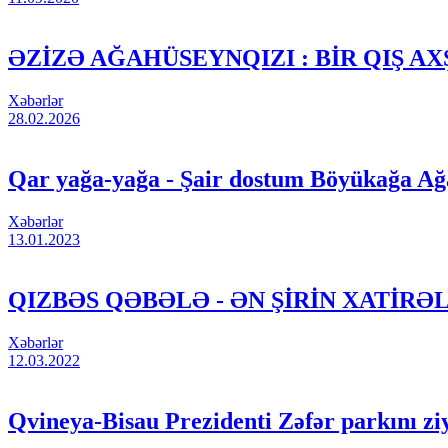
ƏZİZƏ AĞAHÜSEYNQIZI : BİR QIŞ AX
Xəbərlər
28.02.2026
Qar yağa-yağa - Şair dostum Böyükağa 
Xəbərlər
13.01.2023
QIZBƏS QƏBƏLƏ - ƏN ŞİRİN XATİRƏ
Xəbərlər
12.03.2022
Qvineya-Bisau Prezidenti Zəfər parkını ziy