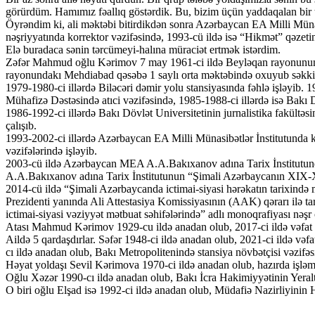
görürdüm. Hamımız fəallıq göstərdik. Bu, bizim üçün yaddaqalan bir t
Öyrəndim ki, ali məktəbi bitirdikdən sonra Azərbaycan EA Milli Münas
nəşriyyatında korrektor vəzifəsində, 1993-cü ildə isə “Hikmət” qəzeti
Elə buradaca sənin tərcümeyi-halına müraciət ertmək istərdim.
Zəfər Mahmud oğlu Kərimov 7 may 1961-ci ildə Beyləqan rayonunun Şə
rayonundakı Mehdiabad qəsəbə 1 saylı orta məktəbində oxuyub səkkizinci
1979-1980-ci illərdə Biləcəri dəmir yolu stansiyasında fəhlə işləyib.
Mühafizə Dəstəsində atıci vəzifəsində, 1985-1988-ci illərdə isə Bakı 
1986-1992-ci illərdə Bakı Dövlət Universitetinin jurnalistika fakültəs
çalışıb.
1993-2002-ci illərdə Azərbaycan EA Milli Münasibətlər İnstitutunda ki
vəzifələrində işləyib.
2003-cü ildə Azərbaycan MEA A.A.Bakıxanov adına Tarix İnstitutunda elmi
A.A.Bakıxanov adına Tarix İnstitutunun “Şimali Azərbaycanın XIX-XX əs
2014-cü ildə “Şimali Azərbaycanda ictimai-siyasi hərəkatın tarixində
Prezidenti yanında Ali Attestasiya Komissiyasının (AAK) qərarı ilə ta
ictimai-siyasi vəziyyət mətbuat səhifələrində” adlı monoqrafiyası nəşr
Atası Mahmud Kərimov 1929-cu ildə anadan olub, 2017-ci ildə vəfat e
Aildə 5 qardaşdırlar. Səfər 1948-ci ildə anadan olub, 2021-ci ildə vəf
cı ildə anadan olub, Bakı Metropolitenində stansiya növbətçisi vəzifəsin
Həyat yoldaşı Sevil Kərimova 1970-ci ildə anadan olub, hazırda işləm
Oğlu Xəzər 1990-cı ildə anadan olub, Bakı İcra Hakimiyyətinin Yeraltı 
O biri oğlu Elşad isə 1992-ci ildə anadan olub, Müdafiə Nazirliyinin