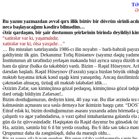
TƏ
Əz
Bu yazını yazmazdan əvvəl qırx illik bütöv bir dövrün sirinli-acıl
necə başlayacağımı kəsdirə bilmədim…
Əziz qardaşım, bir şair dostumun şeirlərinin birində deyildiyi kim
“xatirələr var ki, yaşamalıdır,
xatirələr var ki, ölsə yaxşıdır…”
… Bu misraları xatırlayanda 1986-cı ilin noyabrı – barlı-bəhrəli pay
gəldiyimiz ilk gün. Dekanımız Tofiq Rüstəmov (sayımız dəqiq yadımda
İnstitutunun alt tərəfində) yerləşən məkanda bizi ayrıca sıraya düzüb
həm də qürur (bəlkə də təkəbbür) vardı. Bizim – Rəşid Hüseynov, Ari
dərsdən başladı. Rəşid Hüseynov (Faxralı) yaşca bizdən böyük olduğu ü
məktəb həyatına ürkək kənd uşağı kimi yanaşırdıq. Ancaq daxilimizdə bi
çəkmədən alnıaçıq, üzüağ ali məktəb tələbələri idik…
Əzizim Zəfər, sən kiminçünsə gözəl pedaqoq, kiminçünsə gözəl tədqiqat
dərd ortağı bildiyim Zəfərsən!..
Bizim dostluğumuzun, dediyim kimi, 40 yaşı var. Bu illər ərzində tez-
kəlməsinin açmasını uca səslə deməyə hər ikimizin haqqı çatır. “DO
Etiraf edək ki, bizim dostluğumuzun əsasını yuxarıda adını hörmətlə
çalışırdı və əgər yadındadırsa, o vaxt qəbul imtahanlarına gələndə e
gün də öz qüvvəsindədir. Həqiqətən də Rəşid dayımız bu günədək öz qa
Hə, əzizim, səninlə biz 6 il bir yerdə oxuduq. Bu 6 ildə sən təkcə m
Qrupumuz daha da zənginləşdi, daha da maraqlı oldu...
Bir az sonra ailə həyatı qurdun. Bir qrup tələbə yoldaşımızla sənin b