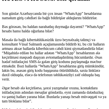
Son günlər Azərbaycanda bir çox insan “WhatsApp” hesablarına
naməlum giriş cəhdləri ilə bağlı bildirişlər aldıqlarını bildirirlər.
Bəs görəsən, bu haldan narahatlıq duymağa dəyərmi? “WhatsApp”
hesabı hansı halda oğurlana bilər?
Məsələ ilə bağlı kibertəhlükəsizlik üzrə beynəlxalq təlimçi və
konsultant Vüsal Salmanlı açıqlamasında bildirib ki, bu cür halların
artması əksər hallarda kiberhücum cəhdi kimi qiymətləndirilə bilər:
“Müşahidə edilən bu hallar adətən “WhatsApp” hesablarının ələ
keçirilməsi məqsədi daşıyan avtomatlaşdırılmış hücumlardır. Əsas
hədəf istifadəçini SMS-lə gələn giriş kodunu paylaşmağa məcbur
etməkdir. Bəzi hallarda “WhatsApp” hesablarına giriş mümkündür,
lakin bu, əsasən giriş kodu başqasına ötürüldükdə, saxta linklərə
daxil olduqda, eləcə də telefonun təhlükəsizliyi zəif olduqda baş
verir.
Əgər hesab ələ keçirilərsə, şəxsi yazışmalar oxuna, kontaktlara
istifadəçinin adından mesajlar göndərilə, eyni zamanda dələduzluq
və şantaj halları yarana bilər. Bunlarla yanaşı hesab müvəqqəti və ya
tam bloklana bilər”.