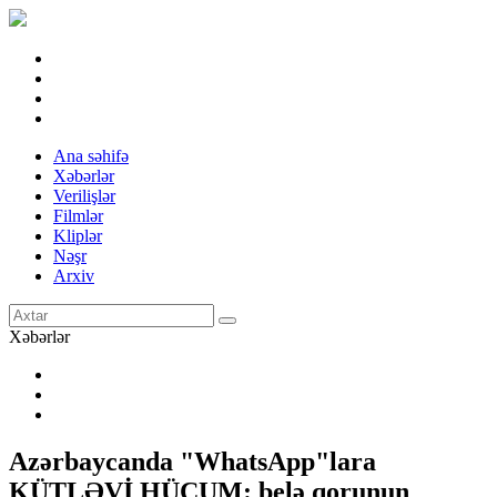
Ana səhifə
Xəbərlər
Verilişlər
Filmlər
Kliplər
Nəşr
Arxiv
Xəbərlər
Azərbaycanda "WhatsApp"lara
KÜTLƏVİ HÜCUM: belə qorunun