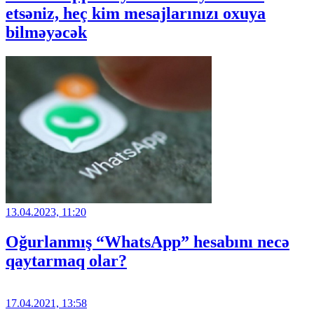
etsəniz, heç kim mesajlarınızı oxuya
bilməyəcək
13.04.2023, 11:20
Oğurlanmış “WhatsApp” hesabını necə
qaytarmaq olar?
17.04.2021, 13:58