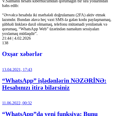
V.Salmanlı hesabı kiberhücumdan qorumağın bir sıra yollarından
bəhs edib:
“Əvvəlcə hesabda iki mərhələli doğrulamanı (2FA) aktiv etmək
lazımdır. Bundan əlavə heç vaxt SMS-lə gələn kodu paylaşmamaq,
şübhəli linklərə daxil olmamaq, telefonu mütəmadi yeniləmək və
qorumaq, “WhatsApp Web” üzərindən naməlum sessiyaları
yoxlamaq mütləqdir”.
21:44 | 4.02.2026
138
Oxşar xəbərlər
13.04.2021, 17:43
“WhatsApp” işlədənlərin NƏZƏRİNƏ:
Hesabınızı itirə bilərsiniz
11.06.2022, 00:32
“WhatsApp”da yeni funksiya: Bunu