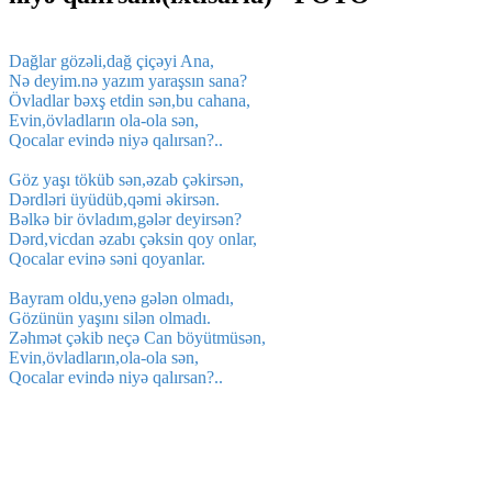
Dağlar gözəli,dağ çiçəyi Ana,
Nə deyim.nə yazım yaraşsın sana?
Övladlar bəxş etdin sən,bu cahana,
Evin,övladların ola-ola sən,
Qocalar evində niyə qalırsan?..
Göz yaşı töküb sən,əzab çəkirsən,
Dərdləri üyüdüb,qəmi əkirsən.
Bəlkə bir övladım,gələr deyirsən?
Dərd,vicdan əzabı çəksin qoy onlar,
Qocalar evinə səni qoyanlar.
Bayram oldu,yenə gələn olmadı,
Gözünün yaşını silən olmadı.
Zəhmət çəkib neçə Can böyütmüsən,
Evin,övladların,ola-ola sən,
Qocalar evində niyə qalırsan?..