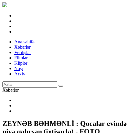
Ana səhifə
Xəbərlər
Verilişlər
Filmlər
Kliplər
Nəşr
Arxiv
Xəbərlər
ZEYNƏB BƏHMƏNLİ : Qocalar evində
niyə qalırsan.(ixtisarla) - FOTO