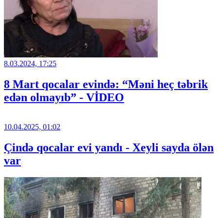
8.03.2024, 17:25
8 Mart qocalar evində: “Məni heç təbrik
edən olmayıb” - VİDEO
10.04.2025, 01:02
Çində qocalar evi yandı - Xeyli sayda ölən
var