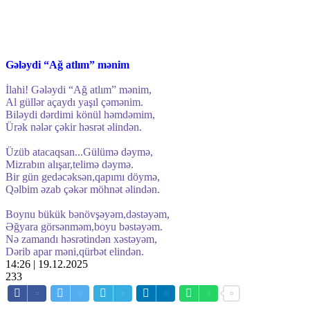
Gələydi “Ağ atlım” mənim
İlahi! Gələydi “Ağ atlım” mənim,
Al güllər açaydı yaşıl çəmənim.
Biləydi dərdimi könül həmdəmim,
Ürək nələr çəkir həsrət əlindən.
Üzüb atacaqsan...Gülümə dəymə,
Mizrabın alışar,telimə dəymə.
Bir gün gedəcəksən,qapımı döymə,
Qəlbim əzab çəkər möhnət əlindən.
Boynu bükük bənövşəyəm,dəstəyəm,
Əğyara görsənməm,boyu bəstəyəm.
Nə zamandı həsrətindən xəstəyəm,
Dərib apar məni,qürbət elindən.
14:26 | 19.12.2025
233