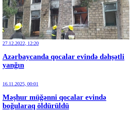
27.12.2022, 12:20
Azərbaycanda qocalar evində dəhşətli
yanğın
16.11.2025, 00:01
Məşhur müğənni qocalar evində
boğularaq öldürüldü