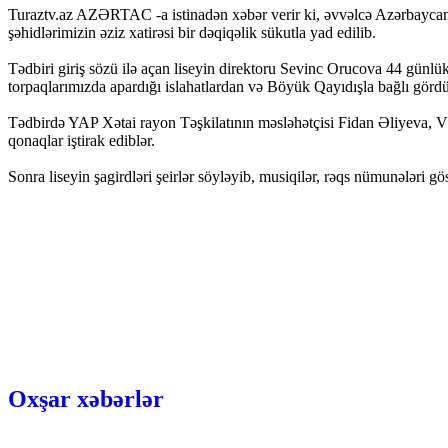
Turaztv.az AZƏRTAC -a istinadən xəbər verir ki, əvvəlcə Azərbaycan R
şəhidlərimizin əziz xatirəsi bir dəqiqəlik sükutla yad edilib.
Tədbiri giriş sözü ilə açan liseyin direktoru Sevinc Orucova 44 günlü
torpaqlarımızda apardığı islahatlardan və Böyük Qayıdışla bağlı gördü
Tədbirdə YAP Xətai rayon Təşkilatının məsləhətçisi Fidan Əliyeva, V
qonaqlar iştirak ediblər.
Sonra liseyin şagirdləri şeirlər söyləyib, musiqilər, rəqs nümunələri g
Oxşar xəbərlər