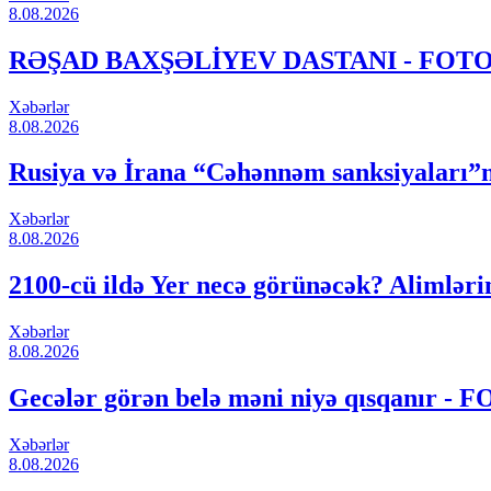
8.08.2026
RƏŞAD BAXŞƏLİYEV DASTANI - FOT
Xəbərlər
8.08.2026
Rusiya və İrana “Cəhənnəm sanksiyaları”nı
Xəbərlər
8.08.2026
2100-cü ildə Yer necə görünəcək? Alimləri
Xəbərlər
8.08.2026
Gecələr görən belə məni niyə qısqanır - 
Xəbərlər
8.08.2026