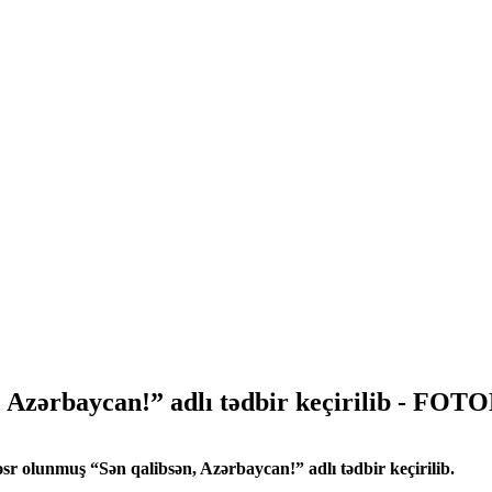
n, Azərbaycan!” adlı tədbir keçirilib - FO
əsr olunmuş “Sən qalibsən, Azərbaycan!” adlı tədbir keçirilib.