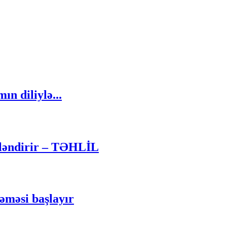
n diliylə...
cləndirir – TƏHLİL
kəməsi başlayır