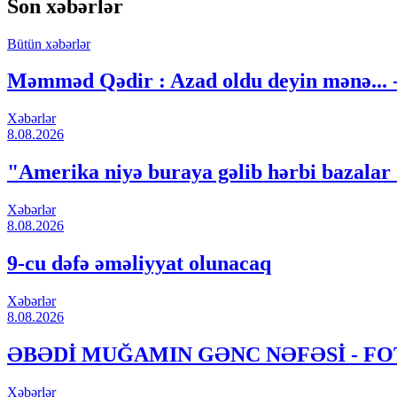
Son xəbərlər
Bütün xəbərlər
Məmməd Qədir : Azad oldu deyin mənə...
Xəbərlər
8.08.2026
"Amerika niyə buraya gəlib hərbi bazalar
Xəbərlər
8.08.2026
9-cu dəfə əməliyyat olunacaq
Xəbərlər
8.08.2026
ƏBƏDİ MUĞAMIN GƏNC NƏFƏSİ - F
Xəbərlər