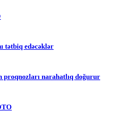
O
 tətbiq edəcəklər
n proqnozları narahatlıq doğurur
FOTO