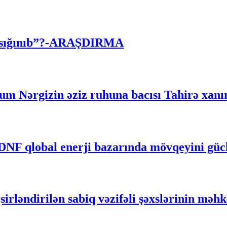
 “sığınıb”?-ARAŞDIRMA
m Nərgizin əziz ruhuna bacısı Tahirə xanımı
RDNF qlobal enerji bazarında mövqeyini gü
irləndirilən sabiq vəzifəli şəxslərinin məh