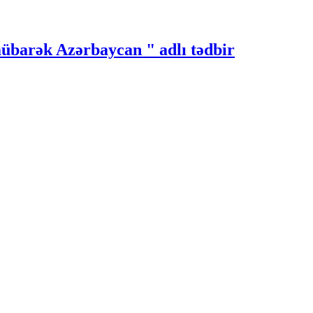
übarək Azərbaycan " adlı tədbir