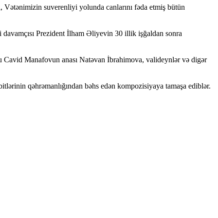
, Vətənimizin suverenliyi yolunda canlarını fəda etmiş bütün
 davamçısı Prezident İlham Əliyevin 30 illik işğaldan sonra
unu Cavid Manafovun anası Natəvan İbrahimova, valideynlər və digər
ə zabitlərinin qəhrəmanlığından bəhs edən kompozisiyaya tamaşa ediblər.