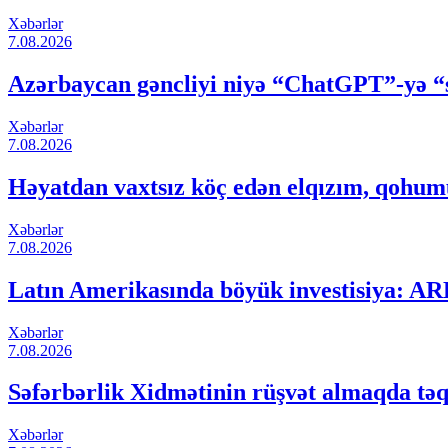
Xəbərlər
7.08.2026
Azərbaycan gəncliyi niyə “ChatGPT”-yə
Xəbərlər
7.08.2026
Həyatdan vaxtsız köç edən elqızım, qohumu
Xəbərlər
7.08.2026
Latın Amerikasında böyük investisiya: A
Xəbərlər
7.08.2026
Səfərbərlik Xidmətinin rüşvət almaqda təqs
Xəbərlər