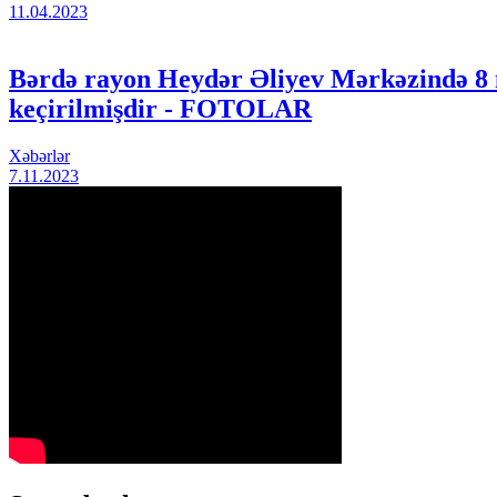
11.04.2023
Bərdə rayon Heydər Əliyev Mərkəzində 8 
keçirilmişdir - FOTOLAR
Xəbərlər
7.11.2023