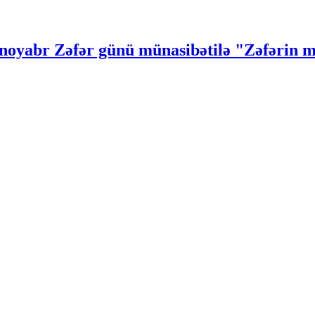
noyabr Zəfər günü münasibətilə "Zəfərin m