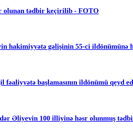
r olunan tədbir keçirilib - FOTO
 hakimiyyətə gəlişinin 55-ci ildönümünə h
il fəaliyyətə başlamasının ildönümü qeyd e
r Əliyevin 100 illiyinə həsr olunmuş tədbi