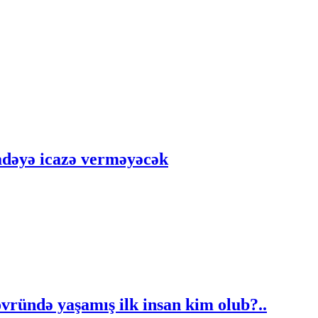
adəyə icazə verməyəcək
övründə yaşamış ilk insan kim olub?..