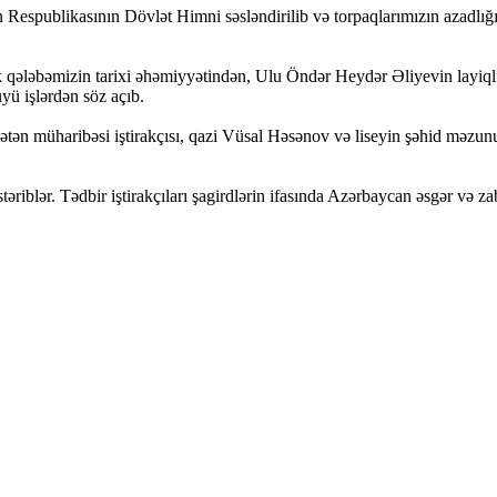
espublikasının Dövlət Himni səsləndirilib və torpaqlarımızın azadlığı
k qələbəmizin tarixi əhəmiyyətindən, Ulu Öndər Heydər Əliyevin layiqli
yü işlərdən söz açıb.
ətən müharibəsi iştirakçısı, qazi Vüsal Həsənov və liseyin şəhid məz
östəriblər. Tədbir iştirakçıları şagirdlərin ifasında Azərbaycan əsgər v