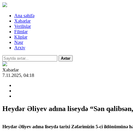
Ana səhifə
Xəbərlər
Verilişlər
Filmlər
Kliplər
Nəşr
Arxiv
Axtar
Xəbərlər
7.11.2025, 04:18
Heydər Əliyev adına liseydə “Sən qalibsə
Heydər Əliyev adına liseydə tarixi Zəfərimizin 5-ci ildönümünə h