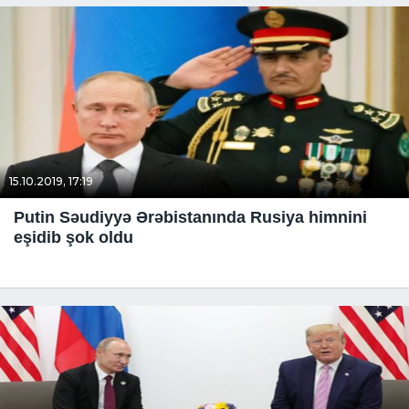
15.10.2019, 17:19
Putin Səudiyyə Ərəbistanında Rusiya himnini
eşidib şok oldu