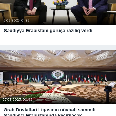
15.02.2025, 01:23
Səudiyyə Ərəbistanı görüşə razılıq verdi
27.03.2023, 00:42
Ərəb Dövlətləri Liqasının növbəti sammiti
Səudiyyə Ərəbistanında keçiriləcək