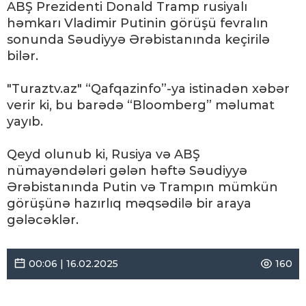
ABŞ Prezidenti Donald Tramp rusiyalı
həmkarı Vladimir Putinin görüşü fevralın
sonunda Səudiyyə Ərəbistanında keçirilə
bilər.
"Turaztv.az" “Qafqazinfo”-ya istinadən xəbər
verir ki, bu barədə “Bloomberg” məlumat
yayıb.
Qeyd olunub ki, Rusiya və ABŞ
nümayəndələri gələn həftə Səudiyyə
Ərəbistanında Putin və Trampın mümkün
görüşünə hazırlıq məqsədilə bir araya
gələcəklər.
00:06 | 16.02.2025
160