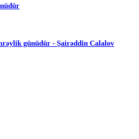
ünüdür
rəylik günüdür - Şairəddin Calalov