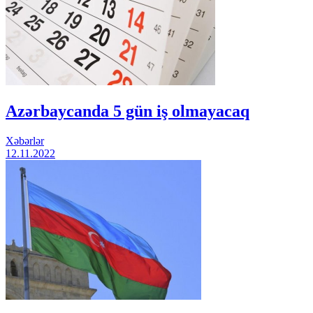
Azərbaycanda 5 gün iş olmayacaq
Xəbərlər
12.11.2022