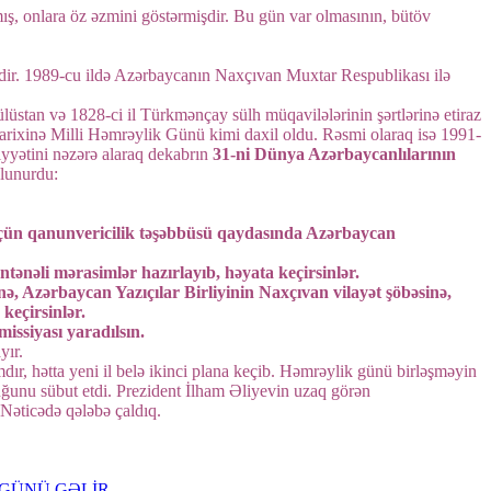
ş, onlara öz əzmini göstərmişdir. Bu gün var olmasının, bütöv
idir. 1989-cu ildə Azərbaycanın Naxçıvan Muxtar Respublikası ilə
üstan və 1828-ci il Türkmənçay sülh müqavilələrinin şərtlərinə etiraz
n tarixinə Milli Həmrəylik Günü kimi daxil oldu. Rəsmi olaraq isə 1991-
iyyətini nəzərə alaraq dekabrın
31-ni Dünya Azərbaycanlılarının
olunurdu:
üçün qanunvericilik təşəbbüsü qaydasında Azərbaycan
ntənəli mərasimlər hazırlayıb, həyata keçirsinlər.
 Azərbaycan Yazıçılar Birliyinin Naxçıvan vilayət şöbəsinə,
keçirsinlər.
issiyası yaradılsın.
yır.
, hətta yeni il belə ikinci plana keçib. Həmrəylik günü birləşməyin
ğunu sübut etdi. Prezident İlham Əliyevin uzaq görən
 Nəticədə qələbə çaldıq.