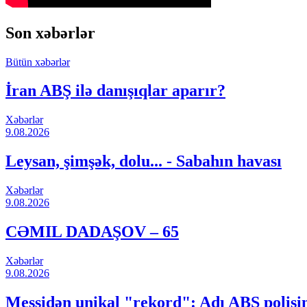
Son xəbərlər
Bütün xəbərlər
İran ABŞ ilə danışıqlar aparır?
Xəbərlər
9.08.2026
Leysan, şimşək, dolu... - Sabahın havası
Xəbərlər
9.08.2026
CƏMIL DADAŞOV – 65
Xəbərlər
9.08.2026
Messidən unikal "rekord": Adı ABŞ polisin