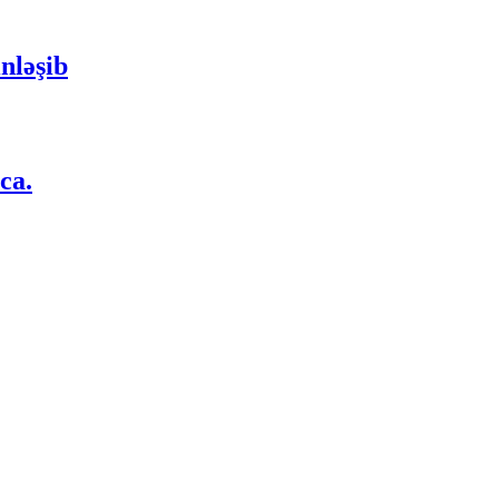
nləşib
ca.