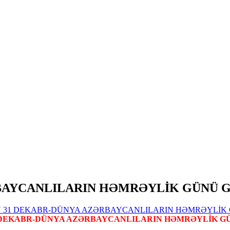
BAYCANLILARIN HƏMRƏYLİK GÜNÜ 
 DEKABR-DÜNYA AZƏRBAYCANLILARIN HƏMRƏYLİK G