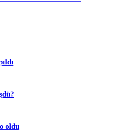
pıldı
üşdü?
 o oldu