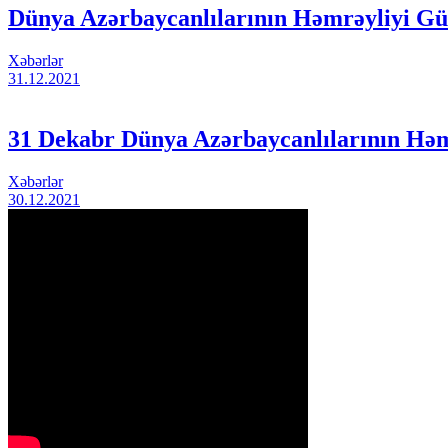
Dünya Azərbaycanlılarının Həmrəyliyi G
Xəbərlər
31.12.2021
31 Dekabr Dünya Azərbaycanlılarının Həm
Xəbərlər
30.12.2021