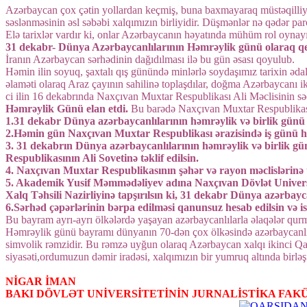
Azərbaycan çox çətin yollardan keçmiş, buna baxmayaraq müstəqilliyi
səslənməsinin əsl səbəbi xalqımızın birliyidir. Düşmənlər nə qədər par
Elə tarixlər vardır ki, onlar Azərbaycanın həyatında mühüm rol oynay
31 dekabr- Dünya Azərbaycanlılarının Həmrəylik günü olaraq q
İranın Azərbaycan sərhədinin dağıdılması ilə bu gün əsası qoyulub.
Həmin ilin soyuq, şaxtalı qış günündə minlərlə soydaşımız tarixin əd
əlaməti olaraq Araz çayının sahilinə toplaşdılar, doğma Azərbaycanı ik
ci ilin 16 dekabrında Naxçıvan Muxtar Respublikası Ali Məclisinin sə
Həmrəylik Günü elan etdi.
Bu barədə Naxçıvan Muxtar Respublikasın
1.31 dekabr Dünya azərbaycanlılarının həmrəylik və birlik günü e
2.Həmin gün Naxçıvan Muxtar Respublikası ərazisində iş günü h
3. 31 dekabrın Dünya azərbaycanlılarının həmrəylik və birlik 
Respublikasının Ali Sovetinə təklif edilsin.
4. Naxçıvan Muxtar Respublikasının şəhər və rayon məclislərinə tap
5. Akademik Yusif Məmmədəliyev adına Naxçıvan Dövlət Universit
Xalq Təhsili Nazirliyinə tapşırılsın ki, 31 dekabr Dünya azərbayc
6.Sərhəd çəpərlərinin bərpa edilməsi qanunsuz hesab edilsin və i
Bu bayram ayrı-ayrı ölkələrdə yaşayan azərbaycanlılarla əlaqələr qur
Həmrəylik günü bayramı dünyanın 70-dən çox ölkəsində azərbaycanlıl
simvolik rəmzidir. Bu rəmzə uyğun olaraq Azərbaycan xalqı ikinci Q
siyasəti,ordumuzun dəmir iradəsi, xalqımızın bir yumruq altında birləş
NİGAR İMAN
BAKI DÖVLƏT UNİVERSİTETİNİN JURNALİSTİKA FAKÜ