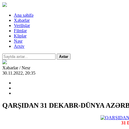
Ana səhifə
Xəbərlər
Verilişlər
Filmlər
Kliplər
Nəşr
Arxiv
Axtar
Xəbərlər / Nesr
30.11.2022, 20:35
QARŞIDAN 31 DEKABR-DÜNYA AZƏR
31