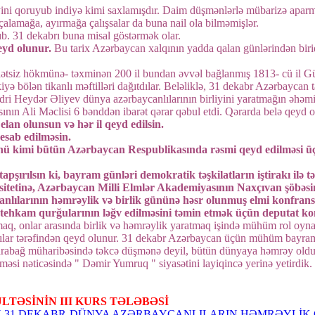
ni qoruyub indiyə kimi saxlamışdır. Daim düşmənlərlə mübarizə aparmı
çalamağa, ayırmağa çalışsalar da buna nail ola bilməmişlər.
ıb. 31 dekabrı buna misal göstərmək olar.
eyd olunur.
Bu tarix Azərbaycan xalqının yadda qalan günlərindən bir
alətsiz hökmünə- təxminən 200 il bundan əvvəl bağlanmış 1813- cü il Gül
iyə bölən tikanlı məftilləri dağıtdılar. Beləliklə, 31 dekabr Azərbayca
dri Heydər Əliyev dünya azərbaycanlılarının birliyini yaratmağın əhəm
ın Ali Məclisi 6 bənddən ibarət qərar qəbul etdi. Qərarda belə qeyd 
lan olunsun və hər il qeyd edilsin.
esab edilməsin.
günü kimi bütün Azərbaycan Respublikasında rəsmi qeyd edilməsi 
şırılsın ki, bayram günləri demokratik təşkilatların iştirakı ilə tə
etinə, Azərbaycan Milli Elmlər Akademiyasının Naxçıvan şöbəsinə,
anlılarının həmrəylik və birlik gününə həsr olunmuş elmi konfrans 
stehkam qurğularının ləğv edilməsini təmin etmək üçün deputat kom
maq, onlar arasında birlik və həmrəylik yaratmaq işində mühüm rol oyna
ar tərəfindən qeyd olunur. 31 dekabr Azərbaycan üçün mühüm bayramdır
arabağ müharibəsində təkcə düşmənə deyil, bütün dünyaya həmrəy oldu
məsi nəticəsində " Dəmir Yumruq " siyasətini layiqincə yerinə yetirdik.
LTƏSİNİN III KURS TƏLƏBƏSİ