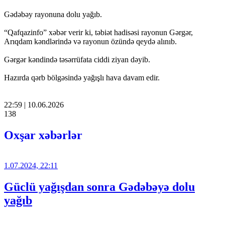
Gədəbəy rayonuna dolu yağıb.
“Qafqazinfo” xəbər verir ki, təbiət hadisəsi rayonun Gərgər,
Arıqdam kəndlərində və rayonun özündə qeydə alınıb.
Gərgər kəndində təsərrüfata ciddi ziyan dəyib.
Hazırda qərb bölgəsində yağışlı hava davam edir.
22:59 | 10.06.2026
138
Oxşar xəbərlər
1.07.2024, 22:11
Güclü yağışdan sonra Gədəbəyə dolu
yağıb