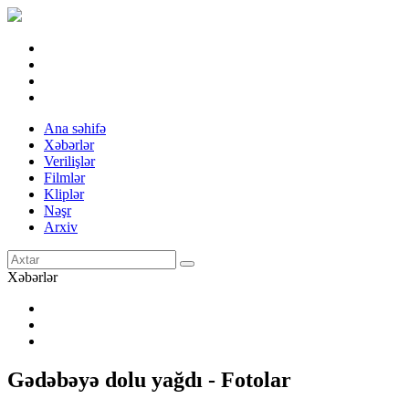
Ana səhifə
Xəbərlər
Verilişlər
Filmlər
Kliplər
Nəşr
Arxiv
Xəbərlər
Gədəbəyə dolu yağdı - Fotolar