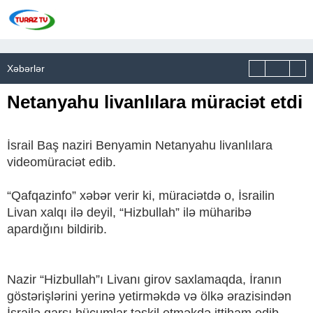
Xəbərlər
Netanyahu livanlılara müraciət etdi
İsrail Baş naziri Benyamin Netanyahu livanlılara
videomüraciət edib.
“Qafqazinfo” xəbər verir ki, müraciətdə o, İsrailin
Livan xalqı ilə deyil, “Hizbullah” ilə müharibə
apardığını bildirib.
Nazir “Hizbullah”ı Livanı girov saxlamaqda, İranın
göstərişlərini yerinə yetirməkdə və ölkə ərazisindən