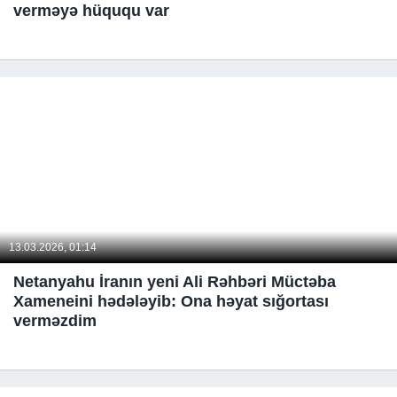
verməyə hüququ var
13.03.2026, 01:14
Netanyahu İranın yeni Ali Rəhbəri Müctəba
Xameneini hədələyib: Ona həyat sığortası
verməzdim