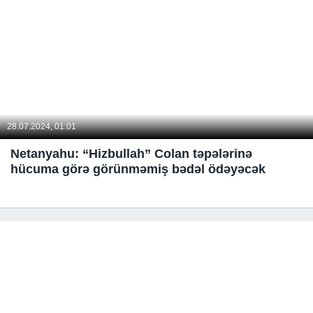
28.07.2024, 01:01
Netanyahu: “Hizbullah” Colan təpələrinə
hücuma görə görünməmiş bədəl ödəyəcək