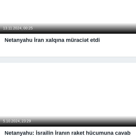
13.11.2024, 00:25
Netanyahu İran xalqına müraciət etdi
5.10.2024, 23:29
Netanyahu: İsrailin İranın raket hücumuna cavab