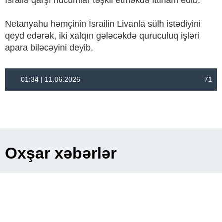
İsrailə qarşı hücumlar təşkil etməkdə ittiham edib.
Netanyahu həmçinin İsrailin Livanla sülh istədiyini
qeyd edərək, iki xalqın gələcəkdə quruculuq işləri
apara biləcəyini deyib.
01:34 | 11.06.2026
71
Oxşar xəbərlər