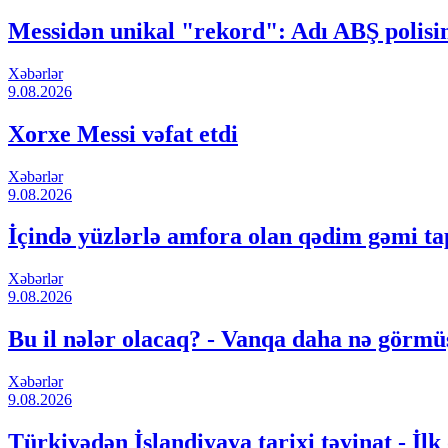
Messidən unikal "rekord": Adı ABŞ polisin
Xəbərlər
9.08.2026
Xorxe Messi vəfat etdi
Xəbərlər
9.08.2026
İçində yüzlərlə amfora olan qədim gəmi ta
Xəbərlər
9.08.2026
Bu il nələr olacaq? - Vanqa daha nə görm
Xəbərlər
9.08.2026
Türkiyədən İslandiyaya tarixi təyinat - İlk