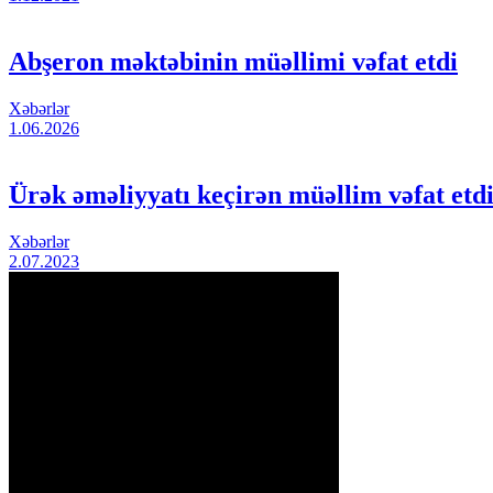
Abşeron məktəbinin müəllimi vəfat etdi
Xəbərlər
1.06.2026
Ürək əməliyyatı keçirən müəllim vəfat et
Xəbərlər
2.07.2023