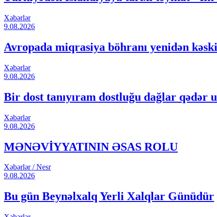
Xəbərlər
9.08.2026
Avropada miqrasiya böhranı yenidən kəski
Xəbərlər
9.08.2026
Bir dost tanıyıram dostluğu dağlar qədər u
Xəbərlər
9.08.2026
MƏNƏVİYYATININ ƏSAS ROLU
Xəbərlər / Nesr
9.08.2026
Bu gün Beynəlxalq Yerli Xalqlar Günüdür
Xəbərlər