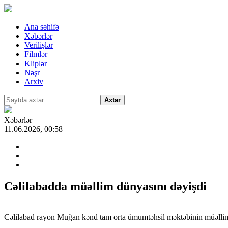
Ana səhifə
Xəbərlər
Verilişlər
Filmlər
Kliplər
Nəşr
Arxiv
Axtar
Xəbərlər
11.06.2026, 00:58
Cəlilabadda müəllim dünyasını dəyişdi
Cəlilabad rayon Muğan kənd tam orta ümumtəhsil məktəbinin müəllim