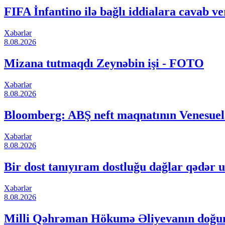
FIFA İnfantino ilə bağlı iddialara cavab ve
Xəbərlər
8.08.2026
Mizana tutmaqdı Zeynəbin işi - FOTO
Xəbərlər
8.08.2026
Bloomberg: ABŞ neft maqnatının Venesuela
Xəbərlər
8.08.2026
Bir dost tanıyıram dostluğu dağlar qədər u
Xəbərlər
8.08.2026
Milli Qəhrəman Hökumə Əliyevanın doğ