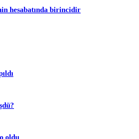
in hesabatında birincidir
pıldı
üşdü?
 o oldu