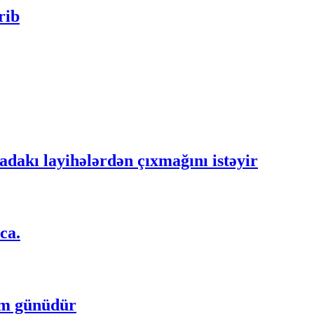
rib
dakı layihələrdən çıxmağını istəyir
ca.
um günüdür