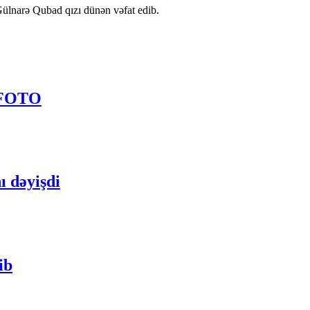
 Gülnarə Qubad qızı dünən vəfat edib.
- FOTO
ı dəyişdi
ib