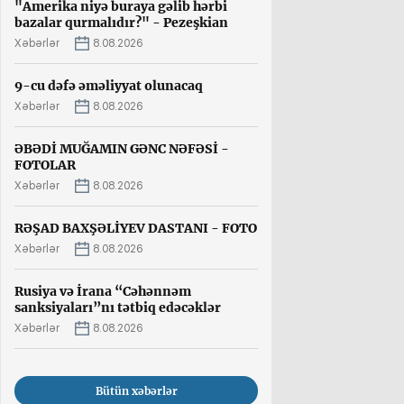
"Amerika niyə buraya gəlib hərbi
bazalar qurmalıdır?" - Pezeşkian
Xəbərlər
8.08.2026
9-cu dəfə əməliyyat olunacaq
Xəbərlər
8.08.2026
ƏBƏDİ MUĞAMIN GƏNC NƏFƏSİ -
FOTOLAR
Xəbərlər
8.08.2026
RƏŞAD BAXŞƏLİYEV DASTANI - FOTO
Xəbərlər
8.08.2026
Rusiya və İrana “Cəhənnəm
sanksiyaları”nı tətbiq edəcəklər
Xəbərlər
8.08.2026
Bütün xəbərlər