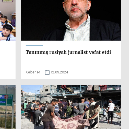
Tanınmış rusiyalı jurnalist vəfat etdi
Xəbərlər
12.09.2024