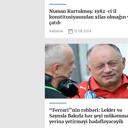
Numan Kurtulmuş: 1982-ci il
konstitusiyasından xilas olmağın 
çatıb
Xəbərlər
12.09.2024
“Ferrari”nin rəhbəri: Lekler və
Saynsla Bakıda hər şeyi mükəmmə
yerinə yetirməyi hədəfləyəcəyik