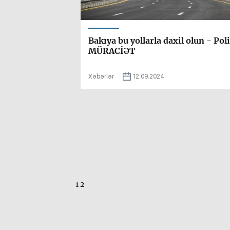
Bakıya bu yollarla daxil olun - Pol
MÜRACİƏT
Xəbərlər
12.09.2024
1
2