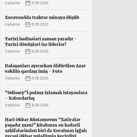
Xəbərlər
8.08.2026
Xocavənddə traktor minaya düşüb
Xəbərlər
8.08.2026
Tarixi hadisələri zaman yaradır -
Tarixi dönüşləri isə liderlər!
Xəbərlər
8.08.2026
Dalaşanları ayırarkən öldürülən Azər
vəkilin qardaşı imiş - Foto
Xəbərlər
8.08.2026
“Odissey”i pulsuz izləmək istəyənlərə
- Xəbərdarlıq
Xəbərlər
8.08.2026
Haci Əkbər Rüstəmovun “Xatirələr
yaşadır məni” kitabının ən kədərli
səhifələrindən biri də Xocalının işğalı
gecəsi Əkbər müəllimin keçirdiyi