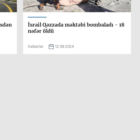
isdən
İsrail Qəzzada məktəbi bombaladı - 18
nəfər öldü
Xəbərlər
12.09.2024