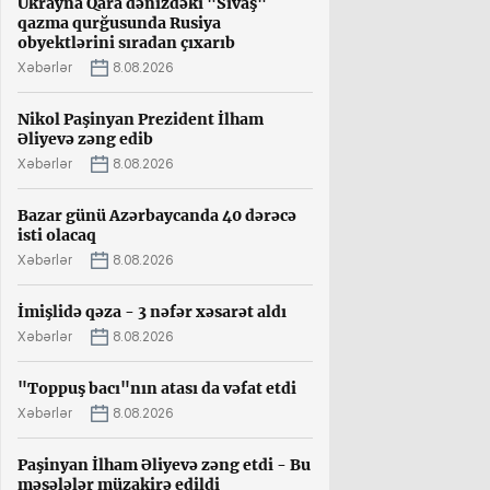
Ukrayna Qara dənizdəki "Sivaş"
qazma qurğusunda Rusiya
obyektlərini sıradan çıxarıb
Xəbərlər
8.08.2026
Nikol Paşinyan Prezident İlham
Əliyevə zəng edib
Xəbərlər
8.08.2026
Bazar günü Azərbaycanda 40 dərəcə
isti olacaq
Xəbərlər
8.08.2026
İmişlidə qəza - 3 nəfər xəsarət aldı
Xəbərlər
8.08.2026
"Toppuş bacı"nın atası da vəfat etdi
Xəbərlər
8.08.2026
Paşinyan İlham Əliyevə zəng etdi - Bu
məsələlər müzakirə edildi