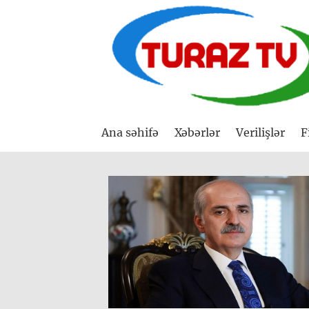
Ana səhifə
Xəbərlər
Verilişlər
F