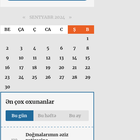
«
SENTYABR 2024
»
BE
ÇA
Ç
CA
C
Ş
B
1
2
3
4
5
6
7
8
9
10
11
12
13
14
15
16
17
18
19
20
21
22
23
24
25
26
27
28
29
30
Ən çox oxunanlar
Bu gün
Bu həftə
Bu ay
Doğmalarımın əziz