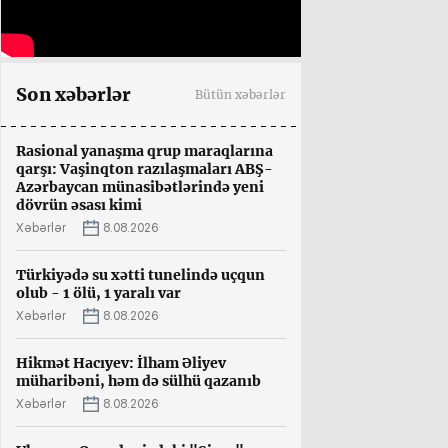
Son xəbərlər
Bütün xəbərlər
Rasional yanaşma qrup maraqlarına
qarşı: Vaşinqton razılaşmaları ABŞ-
Azərbaycan münasibətlərində yeni
dövrün əsası kimi
Xəbərlər
8.08.2026
Türkiyədə su xətti tunelində uçqun
olub - 1 ölü, 1 yaralı var
Xəbərlər
8.08.2026
Hikmət Hacıyev: İlham Əliyev
müharibəni, həm də sülhü qazanıb
Xəbərlər
8.08.2026