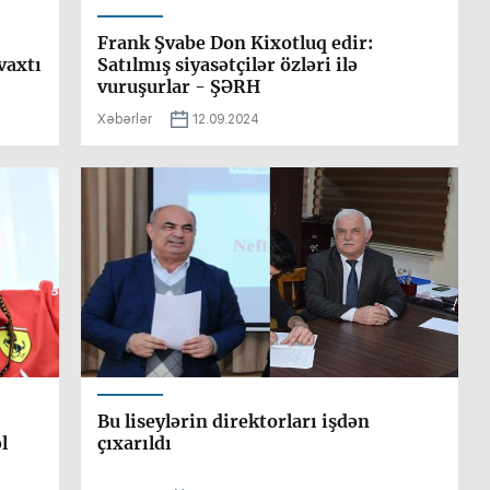
Frank Şvabe Don Kixotluq edir:
vaxtı
Satılmış siyasətçilər özləri ilə
vuruşurlar - ŞƏRH
Xəbərlər
12.09.2024
Bu liseylərin direktorları işdən
l
çıxarıldı