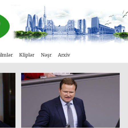
ilmlər
Kliplər
Nəşr
Arxiv