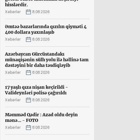
hisslərdir.
Xəbərlər
8.08.2026
Əmtəə bazarlarında qızılın qiyməti 4
400 dollara yaxınlaşıb
Xəbərlər
8.08.2026
Azərbaycan Gürcüstandakı
münaqişənin sülh yolu ilə həllinə tam
dəstəyini bir daha təsdiqləyib
Xəbərlər
8.08.2026
17 yaşlı qıza nişan keçirildi -
Valideynləri polisə çağırıldı
Xəbərlər
8.08.2026
Məmməd Qədir : Azad oldu deyin
mənə... - FOTO
Xəbərlər
8.08.2026