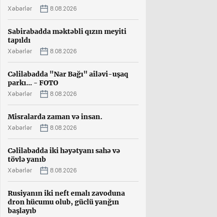
Xəbərlər
8.08.2026
Sabirabadda məktəbli qızın meyiti
tapıldı
Xəbərlər
8.08.2026
Cəlilabadda "Nar Bağı" ailəvi-uşaq
parkı... - FOTO
Xəbərlər
8.08.2026
Misralarda zaman və insan.
Xəbərlər
8.08.2026
Cəlilabadda iki həyətyanı sahə və
tövlə yanıb
Xəbərlər
8.08.2026
Rusiyanın iki neft emalı zavoduna
dron hücumu olub, güclü yanğın
başlayıb