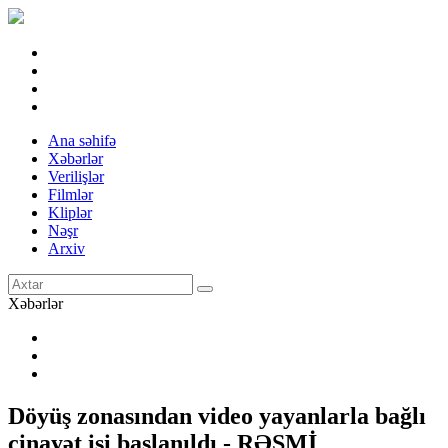
Ana səhifə
Xəbərlər
Verilişlər
Filmlər
Kliplər
Nəşr
Arxiv
Xəbərlər
Döyüş zonasından video yayanlarla bağlı
cinayət işi başlanıldı - RƏSMİ