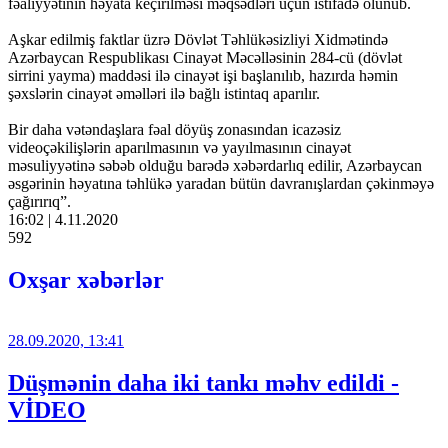
fəaliyyətinin həyata keçirilməsi məqsədləri üçün istifadə olunub.
Aşkar edilmiş faktlar üzrə Dövlət Təhlükəsizliyi Xidmətində
Azərbaycan Respublikası Cinayət Məcəlləsinin 284-cü (dövlət
sirrini yayma) maddəsi ilə cinayət işi başlanılıb, hazırda həmin
şəxslərin cinayət əməlləri ilə bağlı istintaq aparılır.
Bir daha vətəndaşlara fəal döyüş zonasından icazəsiz
videoçəkilişlərin aparılmasının və yayılmasının cinayət
məsuliyyətinə səbəb olduğu barədə xəbərdarlıq edilir, Azərbaycan
əsgərinin həyatına təhlükə yaradan bütün davranışlardan çəkinməyə
çağırırıq”.
16:02 | 4.11.2020
592
Oxşar xəbərlər
28.09.2020, 13:41
Düşmənin daha iki tankı məhv edildi -
VİDEO