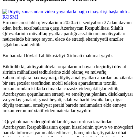
Ermənistan silahlı qüvvələrinin 2020-ci il sentyabrın 27-dən davam
edən hərbi təxribatlarına qarşı Azərbaycan Respublikası Silahlı
Qüvvələrinin müvəffəqiyyətlə apardığı əks-hücum əməliyyatları
nəticəsində bir neçə rayon, eləcə də strateji əhəmiyyətli ərazilər
işğaldan azad edilib.
Bu barədə Dövlət Təhlükəsizliyi Xidməti məlumat yayıb.
Bildirilib ki, aidiyyəti dövlət orqanlarının həyata keçirdiyi dövlət
sirrinin mühafizəsi tədbirlərinə zidd olaraq və müvafiq
xəbərdarlıqlara baxmayaraq, döyüş əməliyyatları aparılan ərazilərdə
bir sıra şəxslər tərəfindən mobil telefon aparatlarının texniki
imkanlarından istifadə etməklə icazəsiz videoçəkilişlər edilib,
Azərbaycan qoşunlarının strateji və əməliyyat planları, dislokasiyası
və yerdəyişmələri, şəxsi heyəti, silah və hərbi texnikaları, digər
döyüş təminatı, əməliyyat şəraiti barədə məlumatları əldə etməyə
imkan verən müxtəlif videomateriallar yayılıb:
“Qeyd olunan videogörüntülər düşmən ordusu tərəfindən
Azərbaycan Respublikasının qoşun hissələrinin qüvvə və mövqeləri
barədə informasiyanın əldə edilməsi, həmçinin kəşfiyyat-təxribat