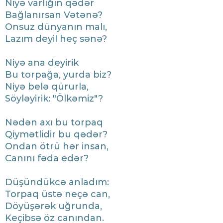
​Niyə varlığın qədər
Bağlanırsan Vətənə?
Onsuz dünyanın malı,
Lazım deyil heç sənə?
​Niyə ana deyirik
Bu torpağa, yurda biz?
Niyə belə qürurla,
Söyləyirik: "Ölkəmiz"?
​Nədən axı bu torpaq
Qiymətlidir bu qədər?
Ondan ötrü hər insan,
Canını fəda edər?
​Düşündükcə anladım:
Torpaq üstə neçə can,
Döyüşərək uğrunda,
Keçibsə öz canından.