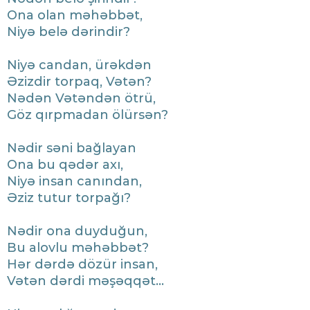
Ona olan məhəbbət,
Niyə belə dərindir?
​Niyə candan, ürəkdən
Əzizdir torpaq, Vətən?
Nədən Vətəndən ötrü,
Göz qırpmadan ölürsən?
​Nədir səni bağlayan
Ona bu qədər axı,
Niyə insan canından,
Əziz tutur torpağı?
​Nədir ona duyduğun,
Bu alovlu məhəbbət?
Hər dərdə dözür insan,
Vətən dərdi məşəqqət...