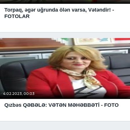
Torpaq, əgər uğrunda ölən varsa, Vətəndir! -
FOTOLAR
4.02.2023, 00:03
Qızbəs QƏBƏLƏ: VƏTƏN MƏHƏBBƏTİ - FOTO