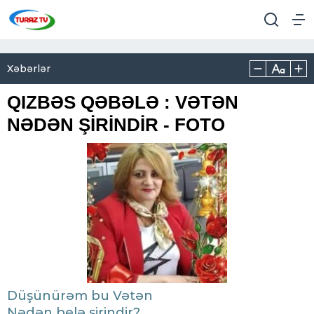
Xəbərlər
QIZBƏS QƏBƏLƏ : VƏTƏN
NƏDƏN ŞİRİNDİR - FOTO
​Düşünürəm bu Vətən
Nədən belə şirindir?