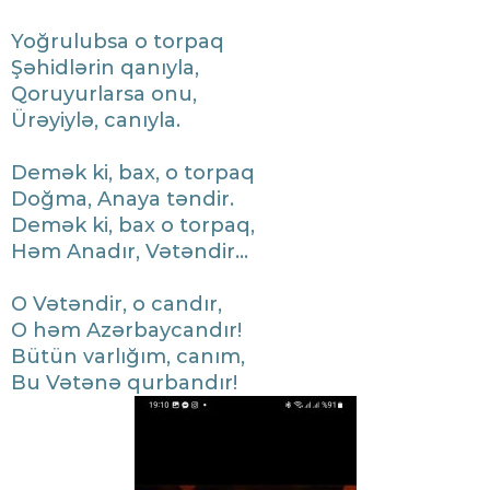
​Yoğrulubsa o torpaq
Şəhidlərin qanıyla,
Qoruyurlarsa onu,
Ürəyiylə, canıyla.
​Demək ki, bax, o torpaq
Doğma, Anaya təndir.
Demək ki, bax o torpaq,
Həm Anadır, Vətəndir...
O Vətəndir, o candır,
O həm Azərbaycandır!
​Bütün varlığım, canım,
Bu Vətənə qurbandır!