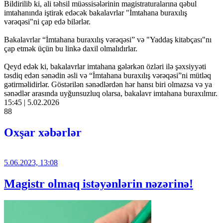
Bildirilib ki, ali təhsil müəssisələrinin magistraturalarına qəbul
imtahanında iştirak edəcək bakalavrlar "İmtahana buraxılış
vərəqəsi"ni çap edə bilərlər.
Bakalavrlar “İmtahana buraxılış vərəqəsi” və "Yaddaş kitabçası"nı
çap etmək üçün bu linkə daxil olmalıdırlar.
Qeyd edək ki, bakalavrlar imtahana gələrkən özləri ilə şəxsiyyəti
təsdiq edən sənədin əsli və “İmtahana buraxılış vərəqəsi”ni mütləq
gətirməlidirlər. Göstərilən sənədlərdən hər hansı biri olmazsa və ya
sənədlər arasında uyğunsuzluq olarsa, bakalavr imtahana buraxılmır.
15:45 | 5.02.2026
88
Oxşar xəbərlər
5.06.2023, 13:08
Magistr olmaq istəyənlərin nəzərinə!