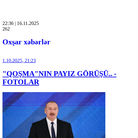
22:36 | 16.11.2025
262
Oxşar xəbərlər
1.10.2025, 21:23
"QOŞMA"NIN PAYIZ GÖRÜŞÜ.. -
FOTOLAR