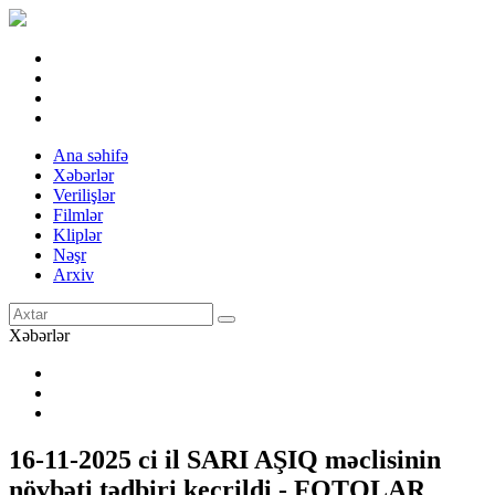
Ana səhifə
Xəbərlər
Verilişlər
Filmlər
Kliplər
Nəşr
Arxiv
Xəbərlər
16-11-2025 ci il SARI AŞIQ məclisinin
növbəti tədbiri keçrildi - FOTOLAR