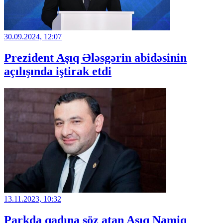
30.09.2024, 12:07
Prezident Aşıq Ələsgərin abidəsinin
açılışında iştirak etdi
13.11.2023, 10:32
Parkda qadına söz atan Aşıq Namiq