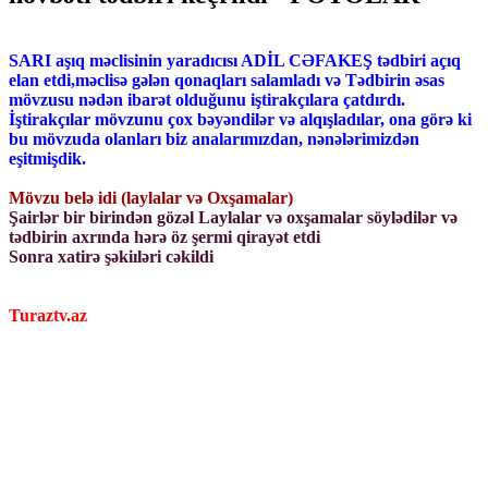
SARI aşıq məclisinin yaradıcısı ADİL CƏFAKEŞ tədbiri açıq
elan etdi,məclisə gələn qonaqları salamladı və Tədbirin əsas
mövzusu nədən ibarət olduğunu iştirakçılara çatdırdı.
İştirakçılar mövzunu çox bəyəndilər və alqışladılar, ona görə ki
bu mövzuda olanları biz analarımızdan, nənələrimizdən
eşitmişdik.
Mövzu belə idi (laylalar və Oxşamalar)
Şairlər bir birindən gözəl Laylalar və oxşamalar söylədilər və
tədbirin axrında hərə öz şermi qirayət etdi
Sonra xatirə şəkiıləri cəkildi
Turaztv.az