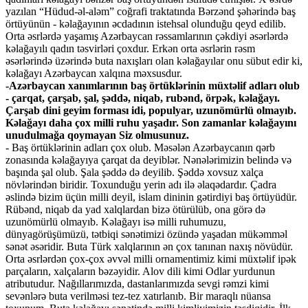
yazılan “Hüdud-əl-aləm” coğrafi traktatında Bərzənd şəhərində baş
örtüyünün - kəlağayının əcdadının istehsal olunduğu qeyd edilib.
Orta əsrlərdə yaşamış Azərbaycan rəssamlarının çəkdiyi əsərlərdə
kəlağayılı qadın təsvirləri çoxdur. Erkən orta əsrlərin rəsm
əsərlərində üzərində buta naxışları olan kəlağayılar onu sübut edir ki,
kəlağayı Azərbaycan xalqına məxsusdur.
-Azərbaycan xanımlarının baş örtüklərinin müxtəlif adları olub
- çarqat, çarşab, şal, şəddə, niqab, rubənd, örpək, kəlağayı.
Çarşab dini geyim forması idi, populyar, uzunömürlü olmayıb.
Kəlağayı daha çox milli ruhu yaşadır. Son zamanlar kəlağayını
unudulmağa qoymayan Siz olmusunuz.
- Baş örtüklərinin adları çox olub. Məsələn Azərbaycanın qərb
zonasında kəlağayıya çarqat da deyiblər. Nənələrimizin belində və
başında şal olub. Şala şəddə də deyilib. Şəddə xovsuz xalça
növlərindən biridir. Toxunduğu yerin adı ilə əlaqədardır. Çadra
əslində bizim üçün milli deyil, islam dininin gətirdiyi baş örtüyüdür.
Rübənd, niqab da yad xalqlardan bizə ötürülüb, ona görə də
uzunömürlü olmayıb. Kəlağayı isə milli ruhumuzu,
dünyagörüşümüzü, tətbiqi sənətimizi özündə yaşadan mükəmməl
sənət əsəridir. Buta Türk xalqlarının ən çox tanınan naxış növüdür.
Orta əsrlərdən çox-çox əvvəl milli ornamentimiz kimi müxtəlif ipək
parçaların, xalçaların bəzəyidir. Alov dili kimi Odlar yurdunun
atributudur. Nağıllarımızda, dastanlarımızda sevgi rəmzi kimi
sevənlərə buta verilməsi tez-tez xatırlanıb. Bir maraqlı nüansa