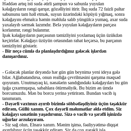
Həddən artıq isti suda ətirli şampun və sabunla yuyulan
kəlağayıların rəngi qarışır, gözəlliyini itirir. İlıq suda 72 faizli paltar
sabununu tam həll etmək, suyun üzərindəki köpüyü yığmaq, sonra
kəlağayını ehmalca həmin məhlula salıb yüngülcə yumaq, axar suda
yaxalayıb sərmək lazımdır. Belə yuyulan kəlağayıların parçası
korlanmır, rəngi bulanmır.
Ipək kəlağayıların parçasının təmizliyini yoxlamaq üçün üzükdən
keçirirlər. Kəlağayı üzüyün ortasından rahat keçərsə, bu parçanın
təmizliyini göstərir.
-
Bir neçə cümlə də planlaşdırdığınız gələcək işlərdən
danışardınız.
- Gələcək planlar deyəndə hər gün gün beynimə yeni ideya gələ
bilər. Ağlabatandırsa, onun reallığa çevrilməsini qarşıma məqsəd
qoyuram. Unutmayaq ki, nənələrin sandığındakı kəlağayıları bu gün
işığa çıxarmışıqsa, sabahlara ötürməliyik. Bu bizim ən ümdə
borcumuzdu. Mən bu borcu yerinə yetirirəm. Bundan vacib iş
tanımıram.
- Dəyərli vaxtınızı ayırıb bizimlə söhbətləşdiyiniz üçün təşəkkür
edirəm, Güllü xanım. Çox dəyərli məlumatlar əldə etdim. Siz
kəlağayı sənətinin yaşadırsınız. Sizə o vacib və şərəfli işinizdə
uğurlar arzulayıram.
- Siz sağ olun, Elnarə xanım. Mənim işimə, fəaliyyətimə diqqət
ayırdığınız üçün təşəkkür edirəm. Siz də çox gərəkli işlə