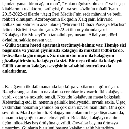
içindən yanan bir ocağam mən”, “Vətən oğulsuz olmasın” və başqa
kitablarının redaktoru, tərtibçisi, ön və son sözünün müəllifiyəm.
2015-2022-ci illərdə “Aşıq Pəri Məclisi”nin sədr müavini və bədii
rəhbəri olmuşam. Azərbaycanın ilk qadın Xalq şairi Mirvarid
Dilbazinin xatirəsini əziz tutaraq “Mirvarid Dilbazı Poeziya Məclisi”
Ictimai Birliyini yaratmışam. 2022-ci ilin noyabrında şəxsi
“Kəlağayı Ev Muzeyi”nin təməlini qoymuşam. Ailəliyəm, dörd
övladım, səkkiz nəvəm var.
- Güllü xanım həsəd aparmalı tərcümeyi-halınız var. Həmişə sizi
başınızda və yaxud çiyninizdə kəlağayı ilə müxtəlif tədbirlərdə,
festivallarda görmüşəm. Siz üzünüzün nuru ilə kəlağayını
gözəlləşdirirsiniz, kəlağayı da sizi. Bir neçə cümlə ilə kəlağayılı
Güllü xanımın kəlağayı sevgisinin səbəbini oxuculara da
anladırdınız.
- Kəlağayını ilk dəfə nənəmdə lap körpə vaxtlarımda görmüşəm.
Rəngbərəng saplardan nəvələrinə corablar toxuyardı. İki kəlağayısı
vardı - qara və noxudu rəngli. Noxudu kəlağayını mənə bağışladı.
Xəbərdarlıq etdi ki, nənənin gəlinlik hədiyyəsidi, urvatlı saxla. Uşaq
vaxtımdan nənəmin yanında ən çox olan nəvəsi mən idim. Onu çox
sevirdim. Mərd qadın idi. Kəlağayının anlamını başa düşməsəm də,
nənəmin tapşırığına əməl etməliydim. Beləliklə, kəlağayı mənim
üçün müqəddəs baş örtüyünə çevrildi. Əvvəllər başıma örtməyə
utanırdım. Günlərin bir günü başıma kəlağayı salıb bir tədbirə