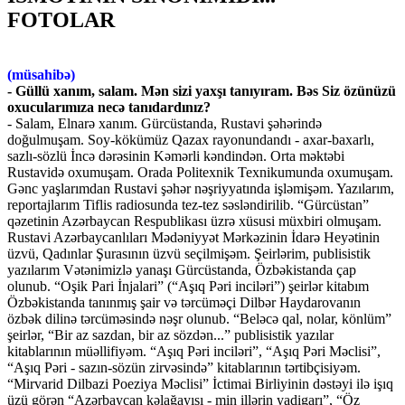
FOTOLAR
(müsahibə)
- Güllü xanım, salam. Mən sizi yaxşı tanıyıram. Bəs Siz özünüzü
oxucularımıza necə tanıdardınız?
- Salam, Elnarə xanım. Gürcüstanda, Rustavi şəhərində
doğulmuşam. Soy-kökümüz Qazax rayonundandı - axar-baxarlı,
sazlı-sözlü İncə dərəsinin Kəmərli kəndindən. Orta məktəbi
Rustavidə oxumuşam. Orada Politexnik Texnikumunda oxumuşam.
Gənc yaşlarımdan Rustavi şəhər nəşriyyatında işləmişəm. Yazılarım,
reportajlarım Tiflis radiosunda tez-tez səsləndirilib. “Gürcüstan”
qəzetinin Azərbaycan Respublikası üzrə xüsusi müxbiri olmuşam.
Rustavi Azərbaycanlıları Mədəniyyət Mərkəzinin İdarə Heyətinin
üzvü, Qadınlar Şurasının üzvü seçilmişəm. Şeirlərim, publisistik
yazılarım Vətənimizlə yanaşı Gürcüstanda, Özbəkistanda çap
olunub. “Oşik Pari İnjalari” (“Aşıq Pəri inciləri”) şeirlər kitabım
Özbəkistanda tanınmış şair və tərcüməçi Dilbər Haydarovanın
özbək dilinə tərcüməsində nəşr olunub. “Beləcə qal, nolar, könlüm”
şeirlər, “Bir az sazdan, bir az sözdən...” publisistik yazılar
kitablarının müəllifiyəm. “Aşıq Pəri inciləri”, “Aşıq Pəri Məclisi”,
“Aşıq Pəri - sazın-sözün zirvəsində” kitablarının tərtibçisiyəm.
“Mirvarid Dilbazi Poeziya Məclisi” İctimai Birliyinin dəstəyi ilə işıq
üzü görən “Azərbaycan kəlağayısı - min illərin yadigarı”, “Öz