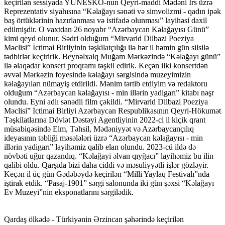
keçirilən sessiyada YUNESKO-nun Qeyri-maddi Mədəni İrs üzrə
Reprezentativ siyahısına “Kəlağayı sənəti və simvolizmi - qadın ipək
baş örtüklərinin hazırlanması və istifadə olunması” layihəsi daxil
edilmişdir. O vaxtdan 26 noyabr “Azərbaycan Kəlağayısı Günü”
kimi qeyd olunur. Sədri olduğum “Mirvarid Dilbazi Poeziya
Məclisi” İctimai Birliyinin təşkilatçılığı ilə hər il həmin gün silsilə
tədbirlər keçiririk. Beynəlxalq Muğam Mərkəzində “Kəlağayı günü”
ilə əlaqədar konsert proqramı təşkil edirik. Keçən ilki konsertdən
əvvəl Mərkəzin foyesində kəlağayı sərgisində muzeyimizin
kəlağayıları nümayiş etdirildi. Mənim tərtib etdiyim və redaktoru
olduğum “Azərbaycan kəlağayısı - min illərin yadigarı” kitabı nəşr
olundu. Eyni adlı sənədli film çəkildi. “Mirvarid Dilbazi Poeziya
Məclisi” İctimai Birliyi Azərbaycan Respublikasının Qeyri-Hökumət
Təşkilatlarına Dövlət Dəstəyi Agentliyinin 2022-ci il kiçik qrant
müsabiqəsində Elm, Təhsil, Mədəniyyət və Azərbaycançılıq
ideyasının təbliği məsələləri üzrə “Azərbaycan kəlağayısı - min
illərin yadigarı” layihəmiz qalib elan olundu. 2023-cü ildə də
növbəti uğur qazandıq. “Kəlağayi əlvan qıyğacı” layihəmiz bu ilin
qalibi oldu. Qarşıda bizi daha ciddi və məsuliyyətli işlər gözləyir.
Keçən il üç gün Gədəbəydə keçirilən “Milli Yaylaq Festivalı”nda
iştirak etdik. “Pasaj-1901” sərgi salonunda iki gün şəxsi “Kəlağayı
Ev Muzeyi”nin eksponatlarını sərgilədik.
Qardaş ölkədə - Türkiyənin Ərzincan şəhərində keçirilən