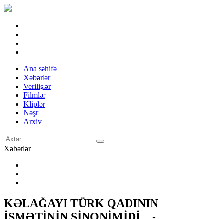
Ana səhifə
Xəbərlər
Verilişlər
Filmlər
Kliplər
Nəşr
Arxiv
Xəbərlər
KƏLAĞAYI TÜRK QADININ
İSMƏTİNİN SİNONİMİDİ... -