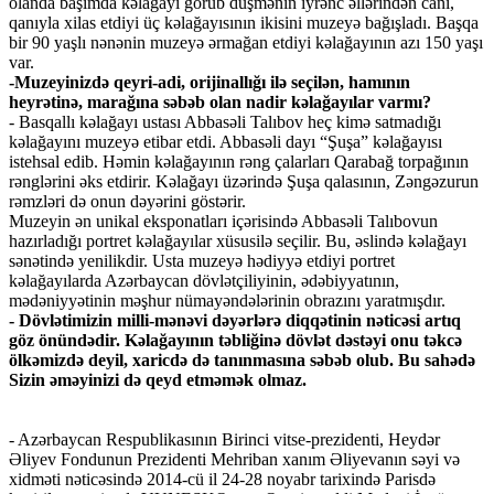
olanda başımda kəlağayı görüb düşmənin iyrənc əllərindən canı,
qanıyla xilas etdiyi üç kəlağayısının ikisini muzeyə bağışladı. Başqa
bir 90 yaşlı nənənin muzeyə ərmağan etdiyi kəlağayının azı 150 yaşı
var.
-Muzeyinizdə qeyri-adi, orijinallığı ilə seçilən, hamının
heyrətinə, marağına səbəb olan nadir kəlağayılar varmı?
- Basqallı kəlağayı ustası Abbasəli Talıbov heç kimə satmadığı
kəlağayını muzeyə etibar etdi. Abbasəli dayı “Şuşa” kəlağayısı
istehsal edib. Həmin kəlağayının rəng çalarları Qarabağ torpağının
rənglərini əks etdirir. Kəlağayı üzərində Şuşa qalasının, Zəngəzurun
rəmzləri də onun dəyərini göstərir.
Muzeyin ən unikal eksponatları içərisində Abbasəli Talıbovun
hazırladığı portret kəlağayılar xüsusilə seçilir. Bu, əslində kəlağayı
sənətində yenilikdir. Usta muzeyə hədiyyə etdiyi portret
kəlağayılarda Azərbaycan dövlətçiliyinin, ədəbiyyatının,
mədəniyyətinin məşhur nümayəndələrinin obrazını yaratmışdır.
- Dövlətimizin milli-mənəvi dəyərlərə diqqətinin nəticəsi artıq
göz önündədir. Kəlağayının təbliğinə dövlət dəstəyi onu təkcə
ölkəmizdə deyil, xaricdə də tanınmasına səbəb olub. Bu sahədə
Sizin əməyinizi də qeyd etməmək olmaz.
- Azərbaycan Respublikasının Birinci vitse-prezidenti, Heydər
Əliyev Fondunun Prezidenti Mehriban xanım Əliyevanın səyi və
xidməti nəticəsində 2014-cü il 24-28 noyabr tarixində Parisdə