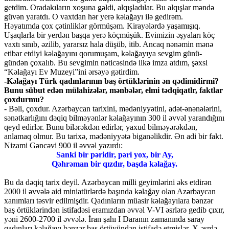
getdim. Oradakıların xoşuna gəldi, alqışladılar. Bu alqışlar məndə
güvən yaratdı. O vaxtdan hər yerə kəlağayı ilə gedirəm.
Həyatımda çox çətinliklər görmüşəm. Kirayələrdə yaşamışıq.
Uşaqlarla bir yerdən başqa yerə köçmüşük. Evimizin əşyaları köç
vaxtı sınıb, əzilib, yararsız hala düşüb, itib. Ancaq nənəmin mənə
etibar etdiyi kəlağayını qorumuşam, kəlağayıya sevgim günü-
gündən çoxalıb. Bu sevgimin nəticəsində ilkə imza atdım, şəxsi
“Kəlağayı Ev Muzeyi”ini ərsəyə gətirdim.
-Kəlağayı Türk qadınlarının baş örtüklərinin ən qədimidirmi?
Bunu sübut edən mülahizələr, mənbələr, elmi tədqiqatlr, faktlar
çoxdurmu?
- Bəli, çoxdur. Azərbaycan tarixini, mədəniyyətini, adət-ənənələrini,
sənətkarlığını dəqiq bilməyənlər kəlağayının 300 il əvvəl yarandığını
qeyd edirlər. Bunu bilərəkdən edirlər, yaxud bilməyərəkdən,
anlamaq olmur. Bu tarixə, mədəniyyətə biganəlikdir. Ən adi bir fakt.
Nizami Gəncəvi 900 il əvvəl yazırdı:
Sanki bir pəridir, pəri yox, bir Ay,
Qəhrəman bir qızdır, başda kəlağay.
Bu da dəqiq tarix deyil. Azərbaycan milli geyimlərini əks etdirən
2000 il əvvələ aid miniatürlərdə başında kəlağay olan Azərbaycan
xanımları təsvir edilmişdir. Qadınların müasir kəlağayılara bənzər
baş örtüklərindən istifadəsi eramızdan əvvəl V-VI əsrlərə gedib çıxır,
yəni 2600-2700 il əvvələ. İran şahı I Daranın zamanında saray
qadınları kəlağayı bənzər baş örtüyündən istifadə etmişlər. X əsrdə