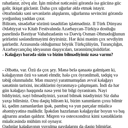
rahatlanır, zövq alır. İşin müsbət nəticəsini görəndə isə gücünə güc
gəlir, ikiqat güclənir. Daha çox uğurlar əldə etmək istəyir.
Ətrafındakı səni sevənlərin alqışlarını, uğurlarına sevincini görəndə
yorğunluq yaddan çıxır.
Bilirəm, sinədəftər sözünü təsadüfən işlətmədiniz. II Türk Dünyası
Ədəbiyyat və Kitab Festivalında Azərbaycan-Türkiyə dostluğu
panelində Bəxtiyar Vahabzadənin və Dərviş Osman Əhmədoğlunun
şeirlərini səsləndirməyimi deyirsiniz. Hər ikisi mənim çox sevdiyim
şairlərdir. Arzusunda olduğumuz böyük Türkçülüyün, Turançılığın,
Azərbaycançılıq ideyasının daşıyıcıları, tərənnümçüsüdürlər.
- Kəlağayı barədə sizin və bizim bilmədiyimiz nəsə varmı?
- Əlbəttə, var. Özü də çox şey. Mənə belə qənaətə gəlmişəm ki,
kəlağayının özü və sənəti elmdir, hələ çox öyrənilməli, tədqiq və
təbiğ olunmalıdır. Mən muzeyi yaratmamışdan əvvəl kəlağayı
sənətinin tarixini, incəliklərini öyrənməyə çalışmışam. İndi də hər
gün kəlağayı haqqında nəsə yeni bir bilgi öyrənirəm. Nəyi
bildiyinizi, nəyi bilmədiyinizi, yaxud bilmək istədiyinizi Siz daha
yaxşı bilirsiniz. Onu dəqiq bilirəm ki, bizim xanımların çoxu bilmir
ki, qədim zamanlardan ipək, pambıq və yun parçalar müalicə
əhəmiyyətinə malikdir. İpəkdən hazırlanan kəlağayılar boyun və baş
ağrıarını aradan qaldırır. Miqren və osteoxondroz kimi xəstəliklərin
müalicəsində mühüm rol oynayır.
Qadınlar kəlağayının yuyulma qaydalarını da dəqiq bilmirlər.