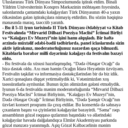
Uluslararası Türk Dünyası Simpoziumunda iştirak etdim. Binali
Yildrim Univesiterinin Konqres Mərkəzinin möhtəşəm foyesində,
salonlarında çantamdakı kəlağayıları Türk Dünyasının 40-a yaxın
ölkəsindən gələn iştirakçılara nümayiş etdirdim. Bu sözün həqiqinə
mənasında maraq, təəccüb yaratdı.
- Bu il 5-11 iyun tarixində II Türk Dünyası Ədəbiyyat və Kitab
Festivalında “Mirvarid Dilbazi Poeziya Məclisi” İctimai Birliyi
və “Kəlağayı Ev Muzeyi”nin işini hamı alqışladı. Bir həftə
ərzində müxtəlif ədəbi-bədii tədbirlərdə, panel iclaslarında sizin
aktiv iştirakınız, moderatorluğunuz nəzərdən qaça bilməzdi.
Kitablarla bərabər milli dəyərimiz kəlağayı da festivalın bəzəyi
oldu.
- Bu festivala da xüsusi hazırlaşmışdıq. “Dədə Ələsgər Ocağı” da
bizə dəstək oldu. Axı mən həmin Ocağın İdarə Heyətinin üzvüyəm.
Festivalin təşkilat və informasiya dəstəkçilərindən bir də biz idik.
Xarici qonaqlara diqqət yetirməliydik ki, Vətənimizdən xoş
təəssüratlarla ayrılsınlar. Bunun üçün əlimizdən gələni etməliydik.
Iyunun 6-da festivalda mənim moderatorluğumla “Mirvarid Dilbazi
Poeziya Məclisi” İctimai Birliyinin, “Kəlağayı Ev Muzeyi”nin,
Dədə Ələsgər Ocağı” İctimai Birliyinin, “Dədə Şəmşir Ocağı”nın
üzvləri konsert proqramı ilə çıxış etdilər. Bu konsertdə də səhnəyə
çıxanların başını və çiyinlərini kəlağayılar bəzəyirdi. “Səma” rəqs
ansamblının gözəl rəqqasə qızlarının başındakı və əllərindəki
kəlağayılar havada dalğalandıqca Elmlər Akademiyası parkında
gözəl mənzərə yaranmışdı. Aşiq Gözəl Kəlbəcərlinin mənim