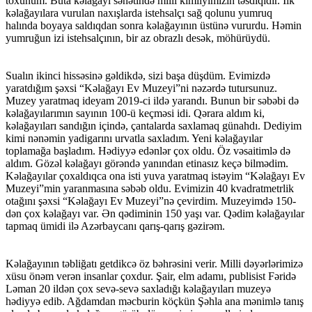
toxunum. Buta kəlağayı sənətində milli kimliyimizin təsdiqidir. İlk
kəlağayılara vurulan naxışlarda istehsalçı sağ qolunu yumruq
halında boyaya saldıqdan sonra kəlağayının üstünə vururdu. Həmin
yumruğun izi istehsalçının, bir az obrazlı desək, möhürüydü.
Sualın ikinci hissəsinə gəldikdə, sizi başa düşdüm. Evimizdə
yaratdığım şəxsi “Kəlağayı Ev Muzeyi”ni nəzərdə tutursunuz.
Muzey yaratmaq ideyam 2019-ci ildə yarandı. Bunun bir səbəbi də
kəlağayılarımın sayının 100-ü keçməsi idi. Qərara aldım ki,
kəlağayıları sandığın içində, çantalarda saxlamaq günahdı. Dediyim
kimi nənəmin yadigarını urvatla saxladım. Yeni kəlağayılar
toplamağa başladım. Hədiyyə edənlər çox oldu. Öz vəsaitimlə də
aldım. Gözəl kəlağayı görəndə yanından etinasız keçə bilmədim.
Kəlağayılar çoxaldıqca ona isti yuva yaratmaq istəyim “Kəlağayı Ev
Muzeyi”min yaranmasına səbəb oldu. Evimizin 40 kvadratmetrlik
otağını şəxsi “Kəlağayı Ev Muzeyi”nə çevirdim. Muzeyimdə 150-
dən çox kəlağayı var. Ən qədiminin 150 yaşı var. Qədim kəlağayılar
tapmaq ümidi ilə Azərbaycanı qarış-qarış gəzirəm.
Kəlağayının təbliğatı getdikcə öz bəhrəsini verir. Milli dəyərlərimizə
xüsu önəm verən insanlar çoxdur. Şair, elm adamı, publisist Fəridə
Ləman 20 ildən çox sevə-sevə saxladığı kəlağayıları muzeyə
hədiyyə edib. Ağdamdan məcburin köçkün Şəhla ana mənimlə tanış