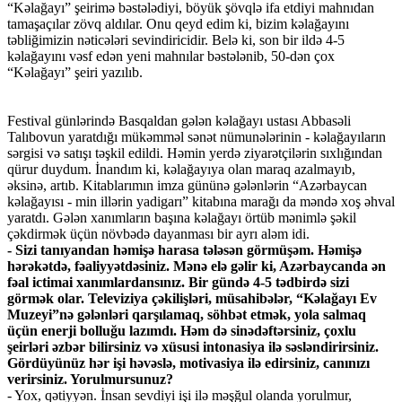
“Kəlağayı” şeirimə bəstələdiyi, böyük şövqlə ifa etdiyi mahnıdan
tamaşaçılar zövq aldılar. Onu qeyd edim ki, bizim kəlağayını
təbliğimizin nəticələri sevindiricidir. Belə ki, son bir ildə 4-5
kəlağayını vəsf edən yeni mahnılar bəstələnib, 50-dən çox
“Kəlağayı” şeiri yazılıb.
Festival günlərində Basqaldan gələn kəlağayı ustası Abbasəli
Talıbovun yaratdığı mükəmməl sənət nümunələrinin - kəlağayıların
sərgisi və satışı təşkil edildi. Həmin yerdə ziyarətçilərin sıxlığından
qürur duydum. İnandım ki, kəlağayıya olan maraq azalmayıb,
əksinə, artıb. Kitablarımın imza gününə gələnlərin “Azərbaycan
kəlağayısı - min illərin yadigarı” kitabına marağı da məndə xoş əhval
yaratdı. Gələn xanımların başına kəlağayı örtüb mənimlə şəkil
çəkdirmək üçün növbədə dayanması bir ayrı aləm idi.
- Sizi tanıyandan həmişə harasa tələsən görmüşəm. Həmişə
hərəkətdə, fəaliyyətdəsiniz. Mənə elə gəlir ki, Azərbaycanda ən
fəal ictimai xanımlardansınız. Bir gündə 4-5 tədbirdə sizi
görmək olar. Televiziya çəkilişləri, müsahibələr, “Kəlağayı Ev
Muzeyi”nə gələnləri qarşılamaq, söhbət etmək, yola salmaq
üçün enerji bolluğu lazımdı. Həm də sinədəftərsiniz, çoxlu
şeirləri əzbər bilirsiniz və xüsusi intonasiya ilə səsləndirirsiniz.
Gördüyünüz hər işi həvəslə, motivasiya ilə edirsiniz, canınızı
verirsiniz. Yorulmursunuz?
- Yox, qətiyyən. İnsan sevdiyi işi ilə məşğul olanda yorulmur,