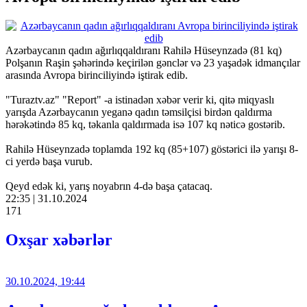
Azərbaycanın qadın ağırlıqqaldıranı Rahilə Hüseynzadə (81 kq)
Polşanın Raşin şəhərində keçirilən gənclər və 23 yaşadək idmançılar
arasında Avropa birinciliyində iştirak edib.
"Turaztv.az" "Report" -a istinadən xəbər verir ki, qitə miqyaslı
yarışda Azərbaycanın yeganə qadın təmsilçisi birdən qaldırma
hərəkətində 85 kq, təkanla qaldırmada isə 107 kq nəticə gostərib.
Rahilə Hüseynzadə toplamda 192 kq (85+107) göstərici ilə yarışı 8-
ci yerdə başa vurub.
Qeyd edək ki, yarış noyabrın 4-də başa çatacaq.
22:35 | 31.10.2024
171
Oxşar xəbərlər
30.10.2024, 19:44