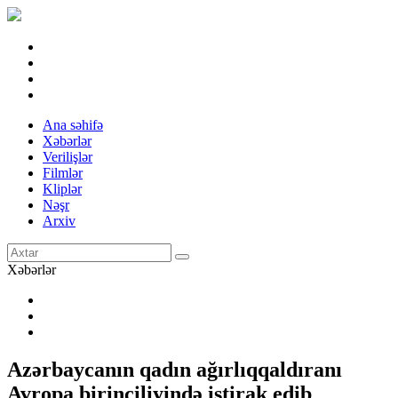
Ana səhifə
Xəbərlər
Verilişlər
Filmlər
Kliplər
Nəşr
Arxiv
Xəbərlər
Azərbaycanın qadın ağırlıqqaldıranı
Avropa birinciliyində iştirak edib