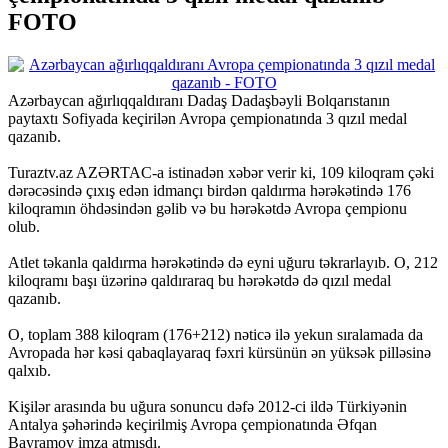
FOTO
Azərbaycan ağırlıqqaldıranı Dadaş Dadaşbəyli Bolqarıstanın
paytaxtı Sofiyada keçirilən Avropa çempionatında 3 qızıl medal
qazanıb.
Turaztv.az AZƏRTAC-a istinadən xəbər verir ki, 109 kiloqram çəki
dərəcəsində çıxış edən idmançı birdən qaldırma hərəkətində 176
kiloqramın öhdəsindən gəlib və bu hərəkətdə Avropa çempionu
olub.
Atlet təkanla qaldırma hərəkətində də eyni uğuru təkrarlayıb. O, 212
kiloqramı başı üzərinə qaldıraraq bu hərəkətdə də qızıl medal
qazanıb.
O, toplam 388 kiloqram (176+212) nəticə ilə yekun sıralamada da
Avropada hər kəsi qabaqlayaraq fəxri kürsünün ən yüksək pilləsinə
qalxıb.
Kişilər arasında bu uğura sonuncu dəfə 2012-ci ildə Türkiyənin
Antalya şəhərində keçirilmiş Avropa çempionatında Əfqan
Bayramov imza atmışdı.