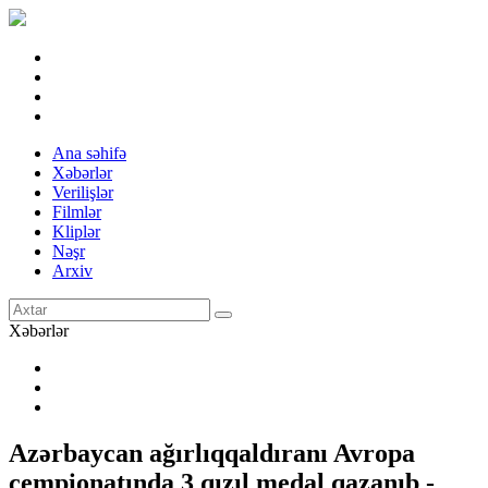
Ana səhifə
Xəbərlər
Verilişlər
Filmlər
Kliplər
Nəşr
Arxiv
Xəbərlər
Azərbaycan ağırlıqqaldıranı Avropa
çempionatında 3 qızıl medal qazanıb -