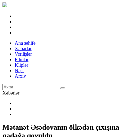
Ana səhifə
Xəbərlər
Verilişlər
Filmlər
Kliplər
Nəşr
Arxiv
Xəbərlər
Mətanət Əsədovanın ölkədən çıxışına
qadağa qoyuldu