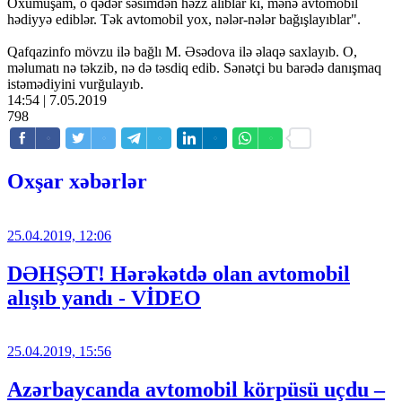
Oxumuşam, o qədər səsimdən həzz alıblar ki, mənə avtomobil
hədiyyə ediblər. Tək avtomobil yox, nələr-nələr bağışlayıblar".
Qafqazinfo mövzu ilə bağlı M. Əsədova ilə əlaqə saxlayıb. O,
məlumatı nə təkzib, nə də təsdiq edib. Sənətçi bu barədə danışmaq
istəmədiyini vurğulayıb.
14:54 | 7.05.2019
798
Oxşar xəbərlər
25.04.2019, 12:06
DƏHŞƏT! Hərəkətdə olan avtomobil
alışıb yandı - VİDEO
25.04.2019, 15:56
Azərbaycanda avtomobil körpüsü uçdu –