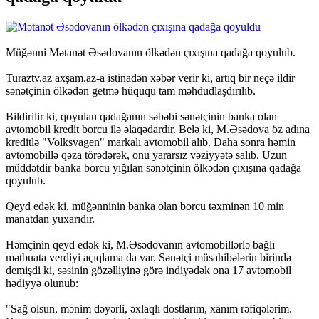
Müğənni Mətanət Əsədovanın ölkədən çıxışına qadağa qoyulub.
Turaztv.az axşam.az-a istinadən xəbər verir ki, artıq bir neçə ildir
sənətçinin ölkədən getmə hüququ tam məhdudlaşdırılıb.
Bildirilir ki, qoyulan qadağanın səbəbi sənətçinin banka olan
avtomobil kredit borcu ilə əlaqədardır. Belə ki, M.Əsədova öz adına
kreditlə "Volksvagen" markalı avtomobil alıb. Daha sonra həmin
avtomobillə qəza törədərək, onu yararsız vəziyyətə salıb. Uzun
müddətdir banka borcu yığılan sənətçinin ölkədən çıxışına qadağa
qoyulub.
Qeyd edək ki, müğənninin banka olan borcu təxminən 10 min
manatdan yuxarıdır.
Həmçinin qeyd edək ki, M.Əsədovanın avtomobillərlə bağlı
mətbuata verdiyi açıqlama da var. Sənətçi müsahibələrin birində
demişdi ki, səsinin gözəlliyinə görə indiyədək ona 17 avtomobil
hədiyyə olunub:
"Sağ olsun, mənim dəyərli, əxlaqlı dostlarım, xanım rəfiqələrim.