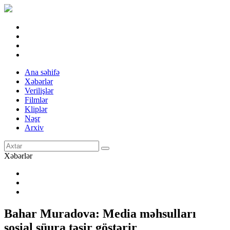
Ana səhifə
Xəbərlər
Verilişlər
Filmlər
Kliplər
Nəşr
Arxiv
Xəbərlər
Bahar Muradova: Media məhsulları
sosial şüura təsir göstərir