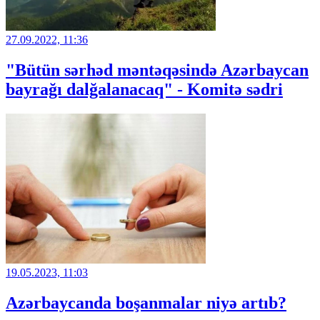
27.09.2022, 11:36
"Bütün sərhəd məntəqəsində Azərbaycan
bayrağı dalğalanacaq" - Komitə sədri
19.05.2023, 11:03
Azərbaycanda boşanmalar niyə artıb?