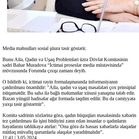
Media məhsulları sosial şüura təsir göstərir.
Bunu Ailə, Qadın və Uşaq Problemləri üzrə Dövlət Komitəsinin
sədri Bahar Muradova “İctimai proseslər media müstəvisində”
mövzusunda Forumda çıxışı zamanı deyib.
O bildirib ki, ictimai rəyin formalaşmasında informasiyanın
çatdırılması önəmlidir: "Ailə, qadın və uşaq məsələləri çox prinsipial
istiqamətdir. Bu sahə ilə bağlı məlumatlar xüsusi yanaşma tələb edir.
Bəzən yüngül hadisələr ağır formada təqdim edilir. Bu da cəmiyyətə
yaxşı təsir göstərmir".
Komitə sədrinin sözlərinə görə, qadın hüquqları məsələsində xəbərin
tez çatdırılması ilə işini bitdiyini zənn edən insanlar o qadınların
həyatlarını təhlükəyə atırlar: "Ona görə də həssas xəbərlərlə əlaqədar
mütləq müvafiq qurumlarla əlaqələr yaradılmalıdır".
11:41 | 3.05.2024