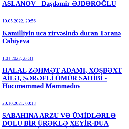
ASLANOV - Daşdəmir ƏJDƏROĞLU
10.05.2022, 20:56
Kamilliyin uca zirvəsində duran Təranə
Cəbiyeva
1.01.2022, 23:31
HALAL ZƏHMƏT ADAMI, XOŞBƏXT
AİLƏ, ŞƏRƏFLİ ÖMÜR SAHİBİ -
Hacıməmməd Məmmədov
20.10.2021, 00:18
SABAHINA ARZU VƏ ÜMİDLƏRLƏ
DOLU BİR ÜRƏKLƏ XEYİR-DUA