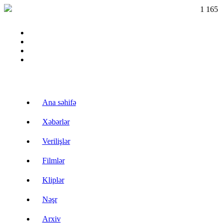
1 165
Ana səhifə
Xəbərlər
Verilişlər
Filmlər
Kliplər
Nəşr
Arxiv