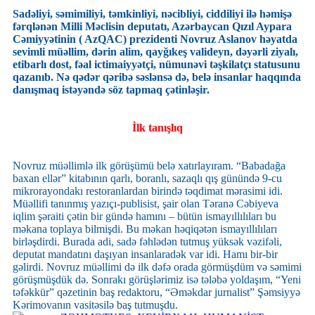
Sadəliyi, səmimiliyi, təmkinliyi, nəcibliyi, ciddiliyi ilə həmişə
fərqlənən Milli Məclisin deputatı, Azərbaycan Qızıl Aypara
Cəmiyyətinin ( AzQAC) prezidenti Novruz Aslanov həyatda
sevimli müəllim, dərin alim, qayğıkeş valideyn, dəyərli ziyalı,
etibarlı dost, fəal ictimaiyyətçi, nümunəvi təşkilatçı statusunu
qazanıb. Nə qədər qəribə səslənsə də, belə insanlar haqqında
danışmaq istəyəndə söz tapmaq çətinləşir.
İlk tanışlıq
Novruz müəllimlə ilk görüşümü belə xatırlayıram. “Babadağa
baxan ellər” kitabının qarlı, boranlı, sazaqlı qış günündə 9-cu
mikrorayondakı restoranlardan birində təqdimat mərasimi idi.
Müəllifi tanınmış yazıçı-publisist, şair olan Təranə Cəbiyeva
iqlim şəraiti çətin bir gündə hamını – bütün ismayıllılıları bu
məkana toplaya bilmişdi. Bu məkan həqiqətən ismayıllılıları
birləşdirdi. Burada adi, sadə fəhlədən tutmuş yüksək vəzifəli,
deputat mandatını daşıyan insanlaradək var idi. Hamı bir-bir
gəlirdi. Novruz müəllimi də ilk dəfə orada görmüşdüm və səmimi
görüşmüşdük də. Sonrakı görüşlərimiz isə tələbə yoldaşım, “Yeni
təfəkkür” qəzetinin baş redaktoru, “Əməkdar jurnalist” Şəmsiyyə
Kərimovanın vasitəsilə baş tutmuşdu.