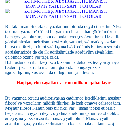
Bu faktı mən bir dəfə də yazılarımın birində qeyd etmişdim. Niyə
təkrarən yazıram? Çünki bu yaradıcı insanla hər görüşümüzdə
həm çox şad oluram, həm də ondan çox şey öyrənirəm. Hələ ilk
görüşümüzdən mehriban, xeyirxah, səmimi, zəhmətkeş və dərin
biliyə malik ziyalı kimi yaddaşıma həkk edilmiş bu insan sonrakı
görüşlərimizdə də elə ilk görüşümüzdə gördüyüm ziyalı kimi
qəlbimdə özünə yer tapa bildi.
Bəli, üstündən illər keçdikcə biz onunla daha tez-tez görüşməyə
başladıq və hər dəfə mən onu görəndə həmişə yüksək
işgüzarlığının, xoş ovqatda olduğunun şahidiyəm.
Həqiqət, elm xəyalları və romantikanı qabaqlayır
Bu yazımda oxucu auditoriyasına çatdırmaq istədiklərimi məşhur
filosof və yazıçıların müdrik fikirləri ilə izah etməyə çalışacağam.
Məşhur filosof Kantın belə bir fikri var: “İnsan təbiəti etibarilə
heç də mənəviyyatlı deyil, o yalnız idrakının qanun və öhdəliklər
anlayışına yüksəlməsi ilə mənəviyyatlı olur”. Mənəviyyatlı
adamların çox, ya da az olmasından bəhs etməkdən tam uzaq