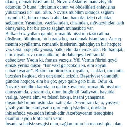
olaraq, demək istəyirəm ki, Novruz Aslanov mənəviyyatlı
adamdır. O buna “idrakının qanun və öhdəlikləri anlayışına
yüksəlməsi ilə” nail olub. Novruz müəllim olduqca sağlam
insandır. O, həm mənəvi cəhətdən, həm də fiziki cəhətdən
sağlamdır. Yaşından, vəzifəsindən, cinsindən, mövqeyindən asılı
olmayaraq, hər bir şəxsə sağlam münasibəti var.
Bəlkə də xəyallara qapılır, romantik hisslərin təsiri altına
düşürəm, bilmirəm, bu barədə heç nə demək istəmirəm. Ancaq
mənim xəyallarımı, romantik hisslərimi qabaqlayan bir həqiqət
var. Ona həqiqətlə yanaşı, bəlkə elm də demək olar. Bu həqiqət,
elm xəyalları və romantikanı, bir daha qeyd edirəm ki,
qabaqlayır. Yəqin ki, fransız yazıçısı Yül Vernin fikrini qeyd
etmək yerinə düşər: “Bir vaxt gələcəkdir ki, elm xəyalı
qabaqlayacaq”. Bizim hər birimizin xəyalları, istəkləri, romantik
baxışları həqiqət, elm qarşısında acizdir. Bəşəriyyət yarandığı
gündən həqiqət, elm bir çox şeyə qalib gələ bilib. Odur ki,
Novruz müəllim barədə nə qədər xəyallarla, romantik hisslərlə
danışsam da, yazsam da, onun bugünkü fəaliyyəti, həyatda
varlığı, həyata elmi və fəlsəfi baxışı, insani yanaşması
düşündüklərimin üstündən xətt çəkir. Sevinirəm ki, o, yaşayır,
yazıb yaradır, cəmiyyətin quruculuq işlərində, dövlətin
inkişafında yaxından iştirak edir, Azərbaycanın tərəqqisinə
özünün layiqli töhfələrini verir.
İnsanlara hədsiz sevgisi olan, sağlam ruhu ilə mənəvi qida alan