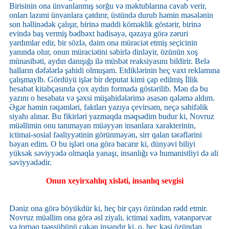
Birisinin ona ünvanlanmış sorğu və məktublarına cavab verir,
onları lazımi ünvanlara çatdırır, üstündə durub həmin məsələnin
son həllinədək çalışır, birinə maddi köməklik göstərir, birinə
evində baş vermiş bədbəxt hadisəyə, qəzaya görə zəruri
yardımlar edir, bir sözlə, daim ona müraciət etmiş seçicinin
yanında olur, onun müraciətini səbirlə dinləyir, özünün xoş
münasibəti, aydın danışığı ilə müsbət reaksiyasını bildirir. Belə
halların dəfələrlə şahidi olmuşam. Etdiklərinin heç vaxt reklamına
çalışmaylb. Gördüyü işlər bir deputat kimi çap edilmiş İllik
hesabat kitabçasında çox aydın formada göstərilib. Mən də bu
yazını o hesabata və şəxsi müşahidələrimə əsasən qələmə aldım.
Əgər həmin rəqəmləri, faktları yazıya çevirsəm, neçə səhifəlik
siyahı alınar. Bu fikirləri yazmaqda məqsədim budur ki, Novruz
müəllimin onu tanımayan müəyyən insanlara xarakterinin,
ictimai-sosial fəaliyyətinin görünməyən, sirr qalan tərəflərini
bəyan edim. O bu işləri ona görə bacarır ki, dünyəvi biliyi
yüksək səviyyədə olmaqla yanaşı, insanlığı və humanistliyi də ali
səviyyədədir.
Onun xeyirxahlıq xisləti, insanlıq sevgisi
Dəniz ona görə böyükdür ki, heç bir çayı özündən rədd etmir.
Novruz müəllim ona görə əsl ziyalı, ictimai xadim, vətənpərvər
və torpaq təəssübünü çəkən insandır ki, o, heç kəsi özündən