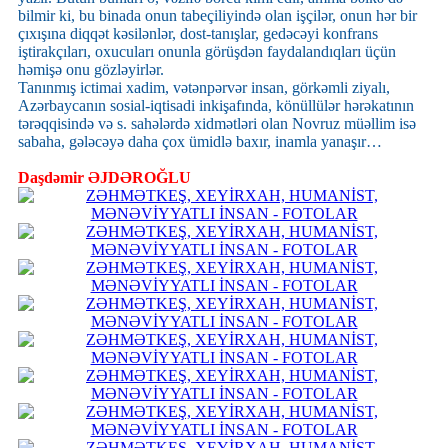
bilmir ki, bu binada onun tabeçiliyində olan işçilər, onun hər bir
çıxışına diqqət kəsilənlər, dost-tanışlar, gedəcəyi konfrans
iştirakçıları, oxucuları onunla görüşdən faydalandıqları üçün
həmişə onu gözləyirlər.
Tanınmış ictimai xadim, vətənpərvər insan, görkəmli ziyalı,
Azərbaycanın sosial-iqtisadi inkişafında, könüllülər hərəkatının
tərəqqisində və s. sahələrdə xidmətləri olan Novruz müəllim isə
sabaha, gələcəyə daha çox ümidlə baxır, inamla yanaşır…
Daşdəmir ƏJDƏROĞLU