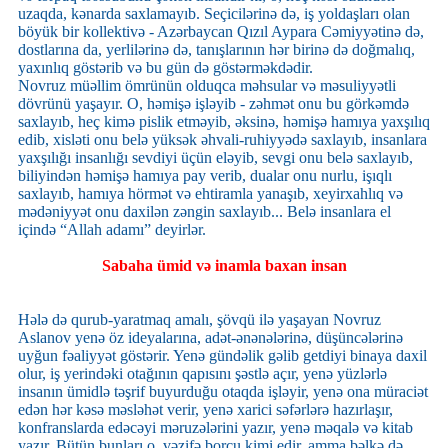
uzaqda, kənarda saxlamayıb. Seçicilərinə də, iş yoldaşları olan
böyük bir kollektivə - Azərbaycan Qızıl Aypara Cəmiyyətinə də,
dostlarına da, yerlilərinə də, tanışlarının hər birinə də doğmalıq,
yaxınlıq göstərib və bu gün də göstərməkdədir.
Novruz müəllim ömrünün olduqca məhsular və məsuliyyətli
dövrünü yaşayır. O, həmişə işləyib - zəhmət onu bu görkəmdə
saxlayıb, heç kimə pislik etməyib, əksinə, həmişə hamıya yaxşılıq
edib, xisləti onu belə yüksək əhvali-ruhiyyədə saxlayıb, insanlara
yaxşılığı insanlığı sevdiyi üçün eləyib, sevgi onu belə saxlayıb,
biliyindən həmişə hamıya pay verib, dualar onu nurlu, işıqlı
saxlayıb, hamıya hörmət və ehtiramla yanaşıb, xeyirxahlıq və
mədəniyyət onu daxilən zəngin saxlayıb... Belə insanlara el
içində “Allah adamı” deyirlər.
Sabaha ümid və inamla baxan insan
Hələ də qurub-yaratmaq amalı, şövqü ilə yaşayan Novruz
Aslanov yenə öz ideyalarına, adət-ənənələrinə, düşüncələrinə
uyğun fəaliyyət göstərir. Yenə gündəlik gəlib getdiyi binaya daxil
olur, iş yerindəki otağının qapısını şəstlə açır, yenə yüzlərlə
insanın ümidlə təşrif buyurduğu otaqda işləyir, yenə ona müraciət
edən hər kəsə məsləhət verir, yenə xarici səfərlərə hazırlaşır,
konfranslarda edəcəyi məruzələrini yazır, yenə məqalə və kitab
yazır. Bütün bunları o, vəzifə borcu kimi edir, amma bəlkə də