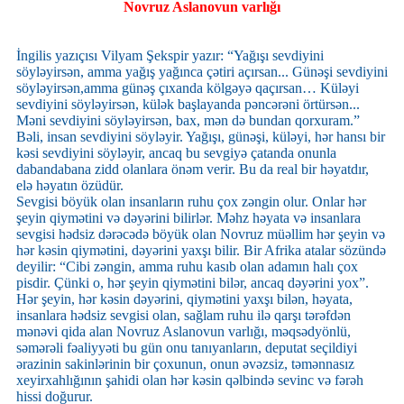
Novruz Aslanovun varlığı
İngilis yazıçısı Vilyam Şekspir yazır: “Yağışı sevdiyini
söyləyirsən, amma yağış yağınca çətiri açırsan... Günəşi sevdiyini
söyləyirsən,amma günəş çıxanda kölgəyə qaçırsan… Küləyi
sevdiyini söyləyirsən, külək başlayanda pəncərəni örtürsən...
Məni sevdiyini söyləyirsən, bax, mən də bundan qorxuram.”
Bəli, insan sevdiyini söyləyir. Yağışı, günəşi, küləyi, hər hansı bir
kəsi sevdiyini söyləyir, ancaq bu sevgiyə çatanda onunla
dabandabana zidd olanlara önəm verir. Bu da real bir həyatdır,
elə həyatın özüdür.
Sevgisi böyük olan insanların ruhu çox zəngin olur. Onlar hər
şeyin qiymətini və dəyərini bilirlər. Məhz həyata və insanlara
sevgisi hədsiz dərəcədə böyük olan Novruz müəllim hər şeyin və
hər kəsin qiymətini, dəyərini yaxşı bilir. Bir Afrika atalar sözündə
deyilir: “Cibi zəngin, amma ruhu kasıb olan adamın halı çox
pisdir. Çünki o, hər şeyin qiymətini bilər, ancaq dəyərini yox”.
Hər şeyin, hər kəsin dəyərini, qiymətini yaxşı bilən, həyata,
insanlara hədsiz sevgisi olan, sağlam ruhu ilə qarşı tərəfdən
mənəvi qida alan Novruz Aslanovun varlığı, məqsədyönlü,
səmərəli fəaliyyəti bu gün onu tanıyanların, deputat seçildiyi
ərazinin sakinlərinin bir çoxunun, onun əvəzsiz, təmənnasız
xeyirxahlığının şahidi olan hər kəsin qəlbində sevinc və fərəh
hissi doğurur.