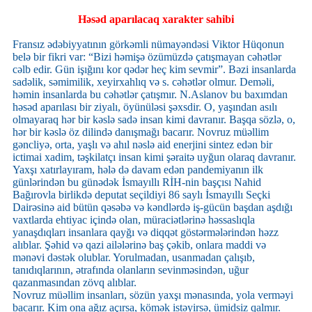
Həsəd aparılacaq xarakter sahibi
Fransız ədəbiyyatının görkəmli nümayəndəsi Viktor Hüqonun
belə bir fikri var: “Bizi həmişə özümüzdə çatışmayan cəhətlər
cəlb edir. Gün işığını kor qədər heç kim sevmir”. Bəzi insanlarda
sadəlik, səmimilik, xeyirxahlıq və s. cəhətlər olmur. Deməli,
həmin insanlarda bu cəhətlər çatışmır. N.Aslanov bu baxımdan
həsəd aparılası bir ziyalı, öyünüləsi şəxsdir. O, yaşından asılı
olmayaraq hər bir kəslə sadə insan kimi davranır. Başqa sözlə, o,
hər bir kəslə öz dilində danışmağı bacarır. Novruz müəllim
gəncliyə, orta, yaşlı və ahıl nəslə aid enerjini sintez edən bir
ictimai xadim, təşkilatçı insan kimi şəraitə uyğun olaraq davranır.
Yaxşı xatırlayıram, hələ də davam edən pandemiyanın ilk
günlərindən bu günədək İsmayıllı RİH-nin başçısı Nahid
Bağırovla birlikdə deputat seçildiyi 86 saylı İsmayıllı Seçki
Dairəsinə aid bütün qəsəbə və kəndlərdə iş-gücün başdan aşdığı
vaxtlarda ehtiyac içində olan, müraciətlərinə həssaslıqla
yanaşdıqları insanlara qayğı və diqqət göstərmələrindən həzz
alıblar. Şəhid və qazi ailələrinə baş çəkib, onlara maddi və
mənəvi dəstək olublar. Yorulmadan, usanmadan çalışıb,
tanıdıqlarının, ətrafında olanların sevinməsindən, uğur
qazanmasından zövq alıblar.
Novruz müəllim insanları, sözün yaxşı mənasında, yola verməyi
bacarır. Kim ona ağız açırsa, kömək istəyirsə, ümidsiz qalmır.