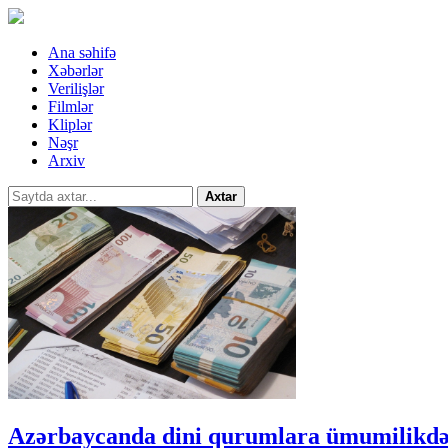
Ana səhifə
Xəbərlər
Verilişlər
Filmlər
Kliplər
Nəşr
Arxiv
Axtar
Azərbaycanda dini qurumlara ümumilikdə