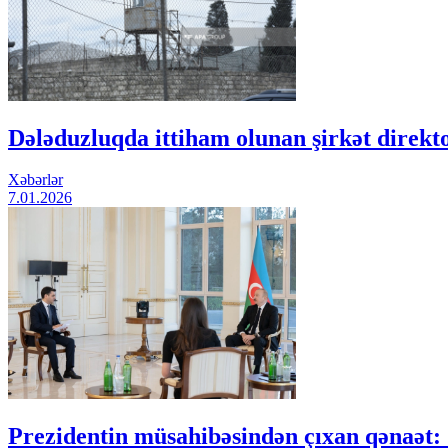
Dələduzluqda ittiham olunan şirkət direkt
Xəbərlər
7.01.2026
Prezidentin müsahibəsindən çıxan qənaət: