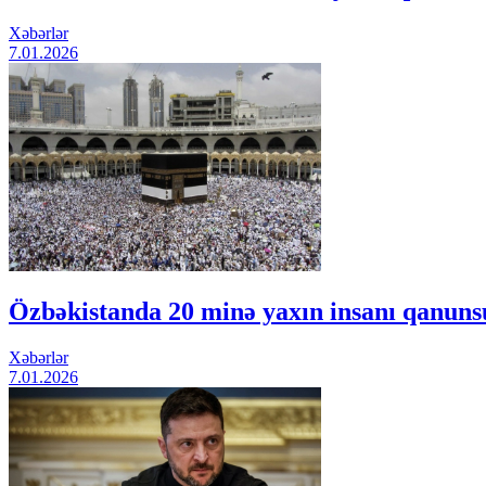
Xəbərlər
7.01.2026
Özbəkistanda 20 minə yaxın insanı qanunsu
Xəbərlər
7.01.2026