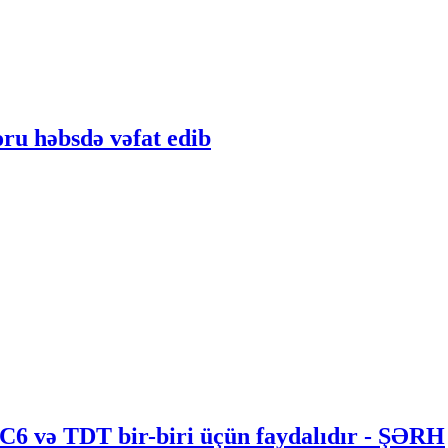
oru həbsdə vəfat edib
 C6 və TDT bir-biri üçün faydalıdır - ŞƏRH