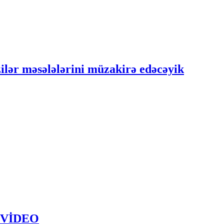
ilər məsələlərini müzakirə edəcəyik
 - VİDEO