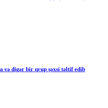
ə digər bir qrup şəxsi təltif edib