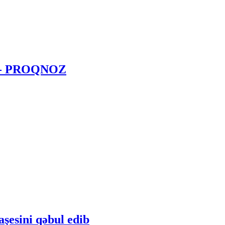
aq - PROQNOZ
şesini qəbul edib