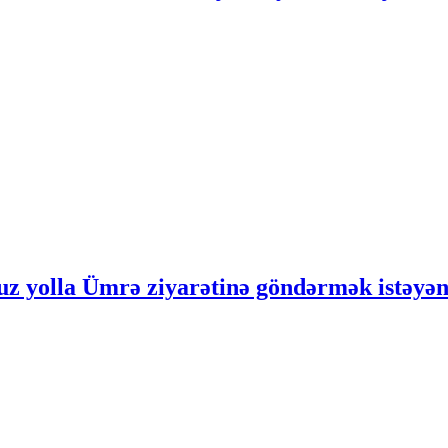
z yolla Ümrə ziyarətinə göndərmək istəyənl