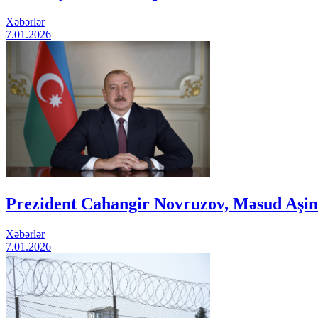
Xəbərlər
7.01.2026
Prezident Cahangir Novruzov, Məsud Aşina v
Xəbərlər
7.01.2026