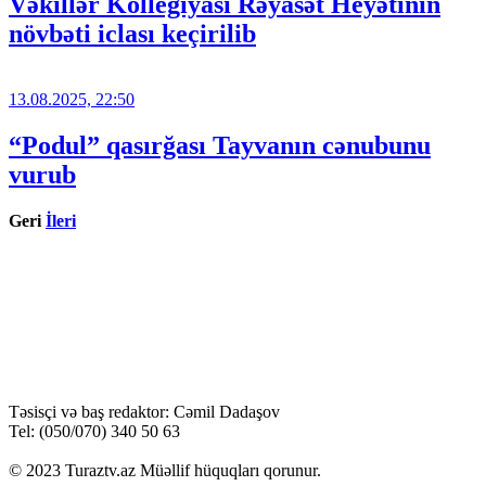
Vəkillər Kollegiyası Rəyasət Heyətinin
növbəti iclası keçirilib
13.08.2025, 22:50
“Podul” qasırğası Tayvanın cənubunu
vurub
Geri
İleri
Təsisçi və baş redaktor: Cəmil Dadaşov
Tel: (050/070) 340 50 63
© 2023 Turaztv.az Müəllif hüquqları qorunur.