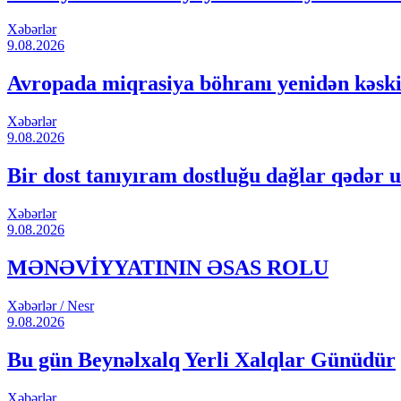
Xəbərlər
9.08.2026
Avropada miqrasiya böhranı yenidən kəski
Xəbərlər
9.08.2026
Bir dost tanıyıram dostluğu dağlar qədər u
Xəbərlər
9.08.2026
MƏNƏVİYYATININ ƏSAS ROLU
Xəbərlər / Nesr
9.08.2026
Bu gün Beynəlxalq Yerli Xalqlar Günüdür
Xəbərlər