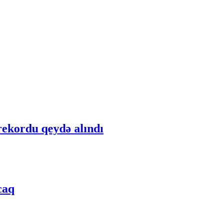
rekordu qeydə alındı
caq