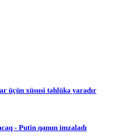
r üçün xüsusi təhlükə yaradır
acaq - Putin qanun imzaladı