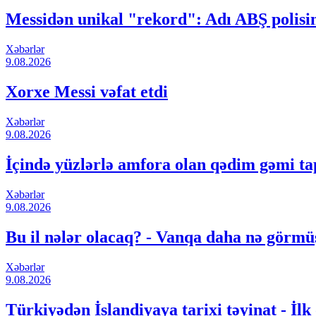
Messidən unikal "rekord": Adı ABŞ polisin
Xəbərlər
9.08.2026
Xorxe Messi vəfat etdi
Xəbərlər
9.08.2026
İçində yüzlərlə amfora olan qədim gəmi ta
Xəbərlər
9.08.2026
Bu il nələr olacaq? - Vanqa daha nə görm
Xəbərlər
9.08.2026
Türkiyədən İslandiyaya tarixi təyinat - İlk