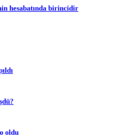
in hesabatında birincidir
pıldı
üşdü?
 o oldu