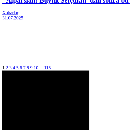
"Alparslan: Büyük Selçuklu"dan sonra bu 
Xəbərlər
31.07.2025
1
2
3
4
5
6
7
8
9
10
...
115