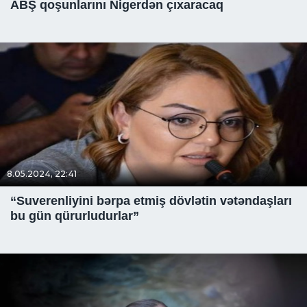
ABŞ qoşunlarını Nigerdən çıxaracaq
8.05.2024, 22:41
“Suverenliyini bərpa etmiş dövlətin vətəndaşları
bu gün qürurludurlar”