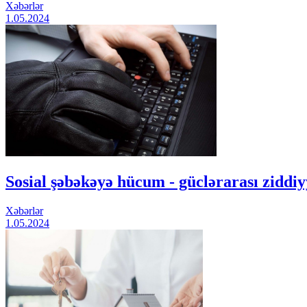
Xəbərlər
1.05.2024
Sosial şəbəkəyə hücum - güclərarası ziddiy
Xəbərlər
1.05.2024