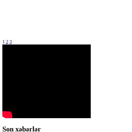
1
2
3
Son xəbərlər