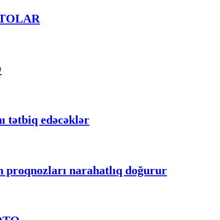
OTOLAR
O
 tətbiq edəcəklər
n proqnozları narahatlıq doğurur