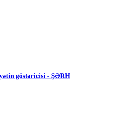
yətin göstəricisi - ŞƏRH