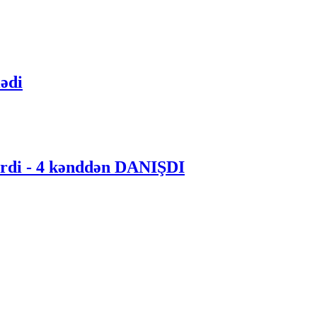
ədi
erdi - 4 kənddən DANIŞDI