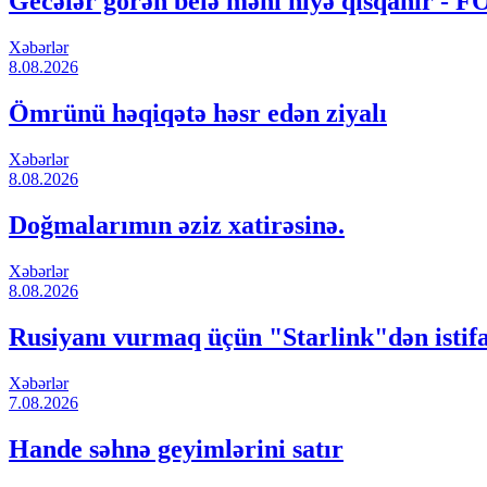
Gecələr görən belə məni niyə qısqanır - 
Xəbərlər
8.08.2026
Ömrünü həqiqətə həsr edən ziyalı
Xəbərlər
8.08.2026
Doğmalarımın əziz xatirəsinə.
Xəbərlər
8.08.2026
Rusiyanı vurmaq üçün "Starlink"dən istif
Xəbərlər
7.08.2026
Hande səhnə geyimlərini satır