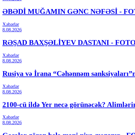
ƏBƏDİ MUĞAMIN GƏNC NƏFƏSİ - F
Xəbərlər
8.08.2026
RƏŞAD BAXŞƏLİYEV DASTANI - FOT
Xəbərlər
8.08.2026
Rusiya və İrana “Cəhənnəm sanksiyaları”nı
Xəbərlər
8.08.2026
2100-cü ildə Yer necə görünəcək? Alimləri
Xəbərlər
8.08.2026