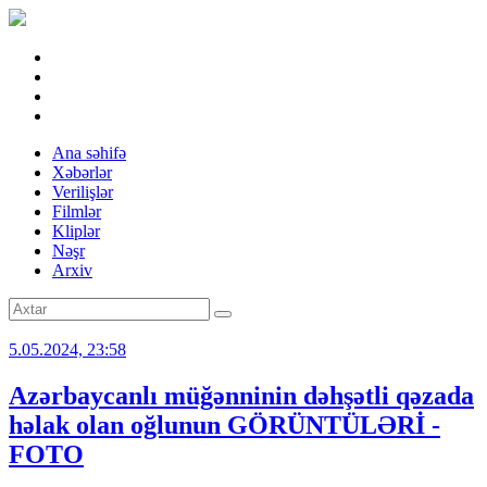
Ana səhifə
Xəbərlər
Verilişlər
Filmlər
Kliplər
Nəşr
Arxiv
5.05.2024, 23:58
Azərbaycanlı müğənninin dəhşətli qəzada
həlak olan oğlunun GÖRÜNTÜLƏRİ -
FOTO