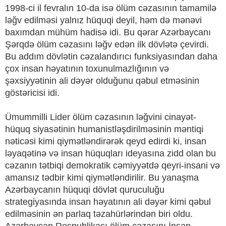
1998-ci il fevralın 10-da isə ölüm cəzasının tamamilə
ləğv edilməsi yalnız hüquqi deyil, həm də mənəvi
baxımdan mühüm hadisə idi. Bu qərar Azərbaycanı
Şərqdə ölüm cəzasını ləğv edən ilk dövlətə çevirdi.
Bu addım dövlətin cəzalandırıcı funksiyasından daha
çox insan həyatının toxunulmazlığının və
şəxsiyyətinin ali dəyər olduğunu qəbul etməsinin
göstəricisi idi.
Ümummilli Lider ölüm cəzasının ləğvini cinayət-
hüquq siyasətinin humanistləşdirilməsinin məntiqi
nəticəsi kimi qiymətləndirərək qeyd edirdi ki, insan
ləyaqətinə və insan hüquqları ideyasına zidd olan bu
cəzanın tətbiqi demokratik cəmiyyətdə qeyri-insani və
amansız tədbir kimi qiymətləndirilir. Bu yanaşma
Azərbaycanın hüquqi dövlət quruculuğu
strategiyasında insan həyatının ali dəyər kimi qəbul
edilməsinin ən parlaq təzahürlərindən biri oldu.