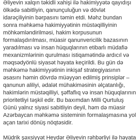
Əliyevin xalqın təkidli xahişi ilə hakimiyyətə qayıdışı
ölkədə sabitliyin, qanunçuluğun və dövlət
idarəçiliyinin bərpasını təmin etdi. Məhz bundan
sonra məhkəmə hakimiyyətinin müstəqilliyinin
möhkəmləndirilməsi, hakim korpusunun
formalaşdırılması, müasir qanunvericilik bazasının
yaradılması və insan hüquqlarının etibarlı müdafiə
mexanizmlərinin qurulması istiqamətində ardıcıl və
məqsədyönlü siyasət həyata keçirildi. Bu gün də
məhkəmə hakimiyyətinin inkişaf strategiyasının
əsasını həmin dövrdə müəyyən edilmiş prinsiplər –
qanunun aliliyi, ədalət mühakiməsinin əlçatanlığı,
hakimlərin müstəqilliyi, şəffaflıq və insan hüquqlarının
prioritetliyi təşkil edir. Bu baxımdan Milli Qurtuluş
Günü yalnız siyasi sabitliyin deyil, həm də müasir
Azərbaycan məhkəmə sisteminin formalaşmasına yol
açan tarixi dönüş nöqtəsidir.
Müdrik şəxsiyyət Heydər Əliyevin rəhbərliyi ilə həyata