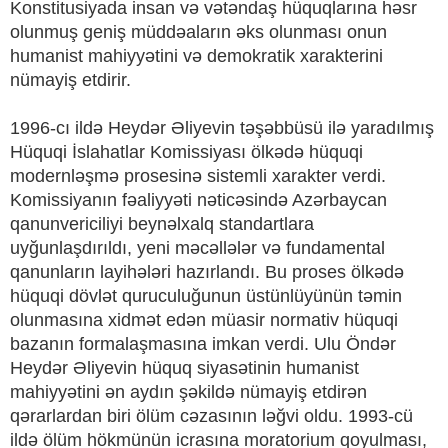
Konstitusiyada insan və vətəndaş hüquqlarına həsr
olunmuş geniş müddəaların əks olunması onun
humanist mahiyyətini və demokratik xarakterini
nümayiş etdirir.
1996-cı ildə Heydər Əliyevin təşəbbüsü ilə yaradılmış
Hüquqi İslahatlar Komissiyası ölkədə hüquqi
modernləşmə prosesinə sistemli xarakter verdi.
Komissiyanın fəaliyyəti nəticəsində Azərbaycan
qanunvericiliyi beynəlxalq standartlara
uyğunlaşdırıldı, yeni məcəllələr və fundamental
qanunların layihələri hazırlandı. Bu proses ölkədə
hüquqi dövlət quruculuğunun üstünlüyünün təmin
olunmasına xidmət edən müasir normativ hüquqi
bazanın formalaşmasına imkan verdi. Ulu Öndər
Heydər Əliyevin hüquq siyasətinin humanist
mahiyyətini ən aydın şəkildə nümayiş etdirən
qərarlardan biri ölüm cəzasının ləğvi oldu. 1993-cü
ildə ölüm hökmünün icrasına moratorium qoyulması,