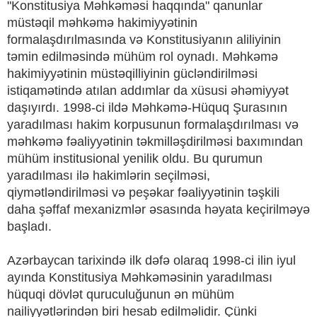
"Konstitusiya Məhkəməsi haqqında" qanunlar
müstəqil məhkəmə hakimiyyətinin
formalaşdırılmasında və Konstitusiyanın aliliyinin
təmin edilməsində mühüm rol oynadı. Məhkəmə
hakimiyyətinin müstəqilliyinin gücləndirilməsi
istiqamətində atılan addımlar da xüsusi əhəmiyyət
daşıyırdı. 1998-ci ildə Məhkəmə-Hüquq Şurasının
yaradılması hakim korpusunun formalaşdırılması və
məhkəmə fəaliyyətinin təkmilləşdirilməsi baxımından
mühüm institusional yenilik oldu. Bu qurumun
yaradılması ilə hakimlərin seçilməsi,
qiymətləndirilməsi və peşəkar fəaliyyətinin təşkili
daha şəffaf mexanizmlər əsasında həyata keçirilməyə
başladı.
Azərbaycan tarixində ilk dəfə olaraq 1998-ci ilin iyul
ayında Konstitusiya Məhkəməsinin yaradılması
hüquqi dövlət quruculuğunun ən mühüm
nailiyyətlərindən biri hesab edilməlidir. Çünki