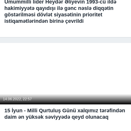
Ümummilli lider Heydər Əliyevin 1993-cü ildə
hakimiyyətə qayıdışı ilə gənc nəslə diqqətin
göstərilməsi dövlət siyasətinin prioritet
istiqamətlərindən birinə çevrildi
14.06.2022, 22:57
15 İyun - Milli Qurtuluş Günü xalqımız tərəfindən
daim ən yüksək səviyyədə qeyd olunacaq