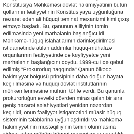
Konstitusiya Məhkəməsi dövlət hakimiyyətinin bütün
qollarının fəaliyyətinin Konstitusiyaya uyğunluğuna
nəzarət edən ali hüquqi təminat mexanizmi kimi çıxış
etməyə başladı. Bu, qanunun aliliyinin təmin
edilməsində yeni mərhələnin başlanğıcı idi.
Məhkəmə-hüquq islahatlarının dərinləşdirilməsi
istiqamətində atılan addımlar hüquq-mühafizə
orqanlarının fəaliyyətində də keyfiyyətcə yeni
mərhələnin başlanğıcını qoydu. 1999-cu ildə qəbul
edilmiş "Prokurorluq haqqında" Qanun ölkədə
hakimiyyət bölgüsü prinsipinin daha dolğun həyata
keçirilməsinə və hüquqi dövlət institutlarının
möhkəmlənməsinə mühüm töhfə verdi. Bu qanunla
prokurorluğun əvvəlki dövrdən miras qalan bir sıra
geniş nəzarət səlahiyyətləri yenidən nəzərdən
keçirildi, onun fəaliyyət istiqamətləri müasir hüquq
sisteminin tələblərinə uyğunlaşdırıldı və məhkəmə
hakimiyyətinin müstəqilliyinin təmin olunmasına