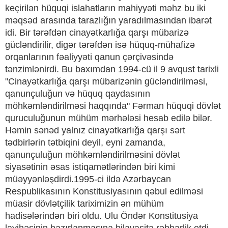
keçirilən hüquqi islahatların mahiyyəti məhz bu iki
məqsəd arasında tarazlığın yaradılmasından ibarət
idi. Bir tərəfdən cinayətkarlığa qarşı mübarizə
gücləndirilir, digər tərəfdən isə hüquq-mühafizə
orqanlarının fəaliyyəti qanun çərçivəsində
tənzimlənirdi. Bu baxımdan 1994-cü il 9 avqust tarixli
"Cinayətkarlığa qarşı mübarizənin gücləndirilməsi,
qanunçuluğun və hüquq qaydasının
möhkəmləndirilməsi haqqında" Fərman hüquqi dövlət
quruculuğunun mühüm mərhələsi hesab edilə bilər.
Həmin sənəd yalnız cinayətkarlığa qarşı sərt
tədbirlərin tətbiqini deyil, eyni zamanda,
qanunçuluğun möhkəmləndirilməsini dövlət
siyasətinin əsas istiqamətlərindən biri kimi
müəyyənləşdirdi.1995-ci ildə Azərbaycan
Respublikasının Konstitusiyasının qəbul edilməsi
müasir dövlətçilik tariximizin ən mühüm
hadisələrindən biri oldu. Ulu Öndər Konstitusiya