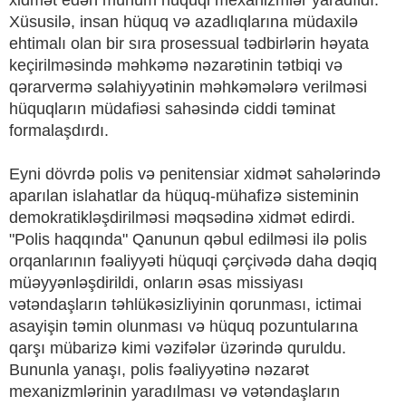
xidmət edən mühüm hüquqi mexanizmlər yaradıldı.
Xüsusilə, insan hüquq və azadlıqlarına müdaxilə
ehtimalı olan bir sıra prosessual tədbirlərin həyata
keçirilməsində məhkəmə nəzarətinin tətbiqi və
qərarvermə səlahiyyətinin məhkəmələrə verilməsi
hüquqların müdafiəsi sahəsində ciddi təminat
formalaşdırdı.
Eyni dövrdə polis və penitensiar xidmət sahələrində
aparılan islahatlar da hüquq-mühafizə sisteminin
demokratikləşdirilməsi məqsədinə xidmət edirdi.
"Polis haqqında" Qanunun qəbul edilməsi ilə polis
orqanlarının fəaliyyəti hüquqi çərçivədə daha dəqiq
müəyyənləşdirildi, onların əsas missiyası
vətəndaşların təhlükəsizliyinin qorunması, ictimai
asayişin təmin olunması və hüquq pozuntularına
qarşı mübarizə kimi vəzifələr üzərində quruldu.
Bununla yanaşı, polis fəaliyyətinə nəzarət
mexanizmlərinin yaradılması və vətəndaşların