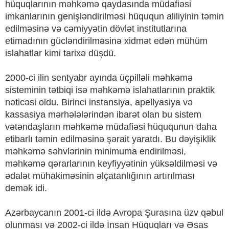
hüquqlarının məhkəmə qaydasında müdafiəsi
imkanlarının genişləndirilməsi hüququn aliliyinin təmin
edilməsinə və cəmiyyətin dövlət institutlarına
etimadının gücləndirilməsinə xidmət edən mühüm
islahatlar kimi tarixə düşdü.
2000-ci ilin sentyabr ayında üçpilləli məhkəmə
sisteminin tətbiqi isə məhkəmə islahatlarının praktik
nəticəsi oldu. Birinci instansiya, apellyasiya və
kassasiya mərhələlərindən ibarət olan bu sistem
vətəndaşların məhkəmə müdafiəsi hüququnun daha
etibarlı təmin edilməsinə şərait yaratdı. Bu dəyişiklik
məhkəmə səhvlərinin minimuma endirilməsi,
məhkəmə qərarlarının keyfiyyətinin yüksəldilməsi və
ədalət mühakiməsinin əlçatanlığının artırılması
demək idi.
Azərbaycanın 2001-ci ildə Avropa Şurasına üzv qəbul
olunması və 2002-ci ildə İnsan Hüquqları və Əsas