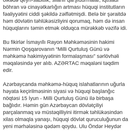
ölkədə qeyri-sabitlik, silahlı qarşıdurmalar, iqtisadi
böhran və cinayətkarlığın artması hüquqi institutların
fəaliyyətini ciddi şəkildə zəiflətmişdi. Belə bir şəraitdə
həm dövlətin təhlükəsizliyini qorumaq, həm də insan
hüquqlarını təmin etmək olduqca mürəkkəb vəzifə idi.
Bu fikirlər İsmayıllı Rayon Məhkəməsinin hakimi
Nərmin Qoşqarovanın “Milli Qurtuluş Günü və
məhkəmə hakimiyyətinin formalaşması” sərlövhəli
məqaləsində yer alıb. AZƏRTAC məqaləni təqdim
edir.
Azərbaycanda məhkəmə-hüquq islahatlarının uğurla
həyata keçirilməsinin siyasi və hüquqi başlanğıc
nöqtəsi 15 İyun - Milli Qurtuluş Günü ilə birbaşa
bağlıdır. Həmin gün Azərbaycan dövlətçiliyi
parçalanmaq və müstəqilliyini itirmək təhlükəsindən
xilas olmaqla yanaşı, hüquqi dövlət quruculuğunun da
yeni mərhələsinə qədəm qoydu. Ulu Öndər Heydər