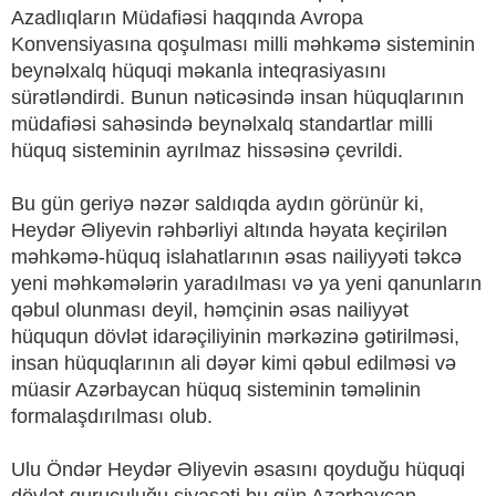
Azadlıqların Müdafiəsi haqqında Avropa
Konvensiyasına qoşulması milli məhkəmə sisteminin
beynəlxalq hüquqi məkanla inteqrasiyasını
sürətləndirdi. Bunun nəticəsində insan hüquqlarının
müdafiəsi sahəsində beynəlxalq standartlar milli
hüquq sisteminin ayrılmaz hissəsinə çevrildi.
Bu gün geriyə nəzər saldıqda aydın görünür ki,
Heydər Əliyevin rəhbərliyi altında həyata keçirilən
məhkəmə-hüquq islahatlarının əsas nailiyyəti təkcə
yeni məhkəmələrin yaradılması və ya yeni qanunların
qəbul olunması deyil, həmçinin əsas nailiyyət
hüququn dövlət idarəçiliyinin mərkəzinə gətirilməsi,
insan hüquqlarının ali dəyər kimi qəbul edilməsi və
müasir Azərbaycan hüquq sisteminin təməlinin
formalaşdırılması olub.
Ulu Öndər Heydər Əliyevin əsasını qoyduğu hüquqi