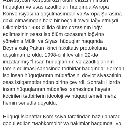
Azərbaycan Respublikası ölüm cəzasını İnsan
hüquqları və əsas azadlıqları haqqında Avropa
Konvensiyasına qoşulmasından və Avropa Şurasına
daxil olmasından hələ bir neçə il əvvəl ləğv etmişdi.
Ölkəmizdə 1998-ci ildə ölüm cəzasının ləğv
edilməsinin əsası isə ölüm cəzasının ləğvinə
yönəlmiş Mülki və Siyasi hüquqlar haqqında
Beynəlxalq Paktın ikinci fakültativ protokoluna
qoşulmamız oldu. 1998-ci il fevralın 22-də
imzalanmış "İnsan hüquqlarının və azadlıqlarının
təmin edilməsi sahəsində tədbirlər haqqında" Fərman
isə insan hüquqlarının müdafiəsini dövlət siyasətinin
əsas istiqamətlərindən birinə çevirdi. Sonrakı illərdə
insan hüquqlarının müdafiəsi sahəsində həyata
keçirilən tədbirlərin ideoloji və hüquqi təməli məhz
həmin sənədlə qoyuldu.
Hüquqi İslahatlar Komissiya tərəfindən hazırlanaraq
qəbul edilən "Məhkəmələr və hakimlər haqqında" və