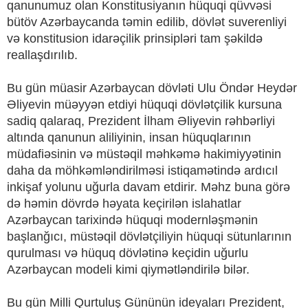
qanunumuz olan Konstitusiyanın hüquqi qüvvəsi
bütöv Azərbaycanda təmin edilib, dövlət suverenliyi
və konstitusion idarəçilik prinsipləri tam şəkildə
reallaşdırılıb.
Bu gün müasir Azərbaycan dövləti Ulu Öndər Heydər
Əliyevin müəyyən etdiyi hüquqi dövlətçilik kursuna
sadiq qalaraq, Prezident İlham Əliyevin rəhbərliyi
altında qanunun aliliyinin, insan hüquqlarının
müdafiəsinin və müstəqil məhkəmə hakimiyyətinin
daha da möhkəmləndirilməsi istiqamətində ardıcıl
inkişaf yolunu uğurla davam etdirir. Məhz buna görə
də həmin dövrdə həyata keçirilən islahatlar
Azərbaycan tarixində hüquqi modernləşmənin
başlanğıcı, müstəqil dövlətçiliyin hüquqi sütunlarının
qurulması və hüquq dövlətinə keçidin uğurlu
Azərbaycan modeli kimi qiymətləndirilə bilər.
Bu gün Milli Qurtuluş Gününün ideyaları Prezident,