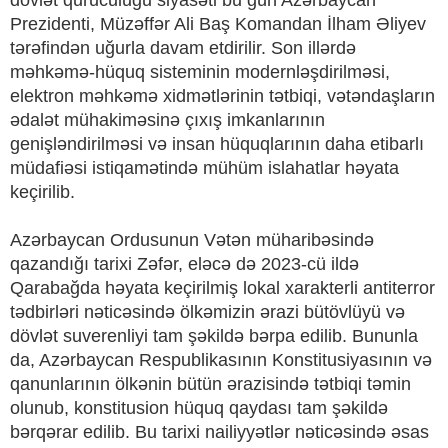
dövlət quruculuğu siyasəti bu gün Azərbaycan
Prezidenti, Müzəffər Ali Baş Komandan İlham Əliyev
tərəfindən uğurla davam etdirilir. Son illərdə
məhkəmə-hüquq sisteminin modernləşdirilməsi,
elektron məhkəmə xidmətlərinin tətbiqi, vətəndaşların
ədalət mühakiməsinə çıxış imkanlarının
genişləndirilməsi və insan hüquqlarının daha etibarlı
müdafiəsi istiqamətində mühüm islahatlar həyata
keçirilib.
Azərbaycan Ordusunun Vətən müharibəsində
qazandığı tarixi Zəfər, eləcə də 2023-cü ildə
Qarabağda həyata keçirilmiş lokal xarakterli antiterror
tədbirləri nəticəsində ölkəmizin ərazi bütövlüyü və
dövlət suverenliyi tam şəkildə bərpa edilib. Bununla
da, Azərbaycan Respublikasının Konstitusiyasının və
qanunlarının ölkənin bütün ərazisində tətbiqi təmin
olunub, konstitusion hüquq qaydası tam şəkildə
bərqərar edilib. Bu tarixi nailiyyətlər nəticəsində əsas