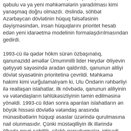
qəbulu və ya yeni məhkəmələrin yaradılması kimi
yanaşmaq doğru olmazdı. Əslində, söhbət
Azərbaycan dövlətinin hüquq fəlsəfəsinin
dəyişməsindən, insan hüquqlarını prioritet hesab
edən yeni idarəetmə modelinin formalaşdırılmasından
gedirdi.
1993-cü ilə qədər hökm sürən özbaşınalıq,
qanunazidd əməllər Ümummilli lider Heydər Əliyevin
qətiyyəti sayəsində aradan qaldırıldı, qanunun aliliyi
dövlət siyasətinin prioritetinə çevrildi. Məhkəmə
hakimi kimi vurğulamalıyam ki, Ulu Öndərin rəhbərliyi
ilə reallaşan islahatlar, ilk növbədə, qanunun aliliyinin
və vətəndaşların təhlükəsizliyinin təmin edilməsinə
yönəldi. 1993-cü ildən sonra aparılan islahatların ən
böyük hissəsi dövlətlə vətəndaş arasında
münasibətlərin hüquqi əsaslar üzərində qurulmasına
nail olunmasıdır. Çünki müstəqilliyin ilk illərində