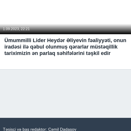
1.09.2023, 22:21
Ümummilli Lider Heydər Əliyevin fəaliyyəti, onun
iradəsi ilə qəbul olunmuş qərarlar müstəqillik
tariximizin ən parlaq səhifələrini təşkil edir
Təsisçi və baş redaktor: Cəmil Dadaşov