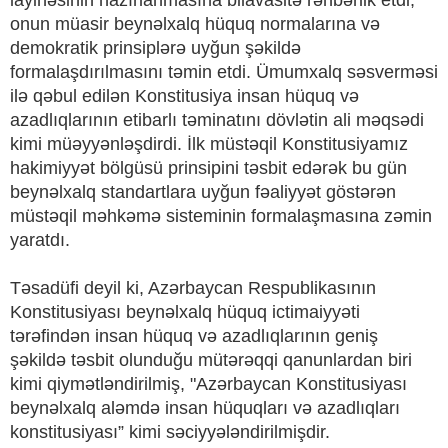
layihəsinin hazırlanmasına bilavasitə rəhbərlik etdi,
onun müasir beynəlxalq hüquq normalarına və
demokratik prinsiplərə uyğun şəkildə
formalaşdırılmasını təmin etdi. Ümumxalq səsverməsi
ilə qəbul edilən Konstitusiya insan hüquq və
azadlıqlarının etibarlı təminatını dövlətin ali məqsədi
kimi müəyyənləşdirdi. İlk müstəqil Konstitusiyamız
hakimiyyət bölgüsü prinsipini təsbit edərək bu gün
beynəlxalq standartlara uyğun fəaliyyət göstərən
müstəqil məhkəmə sisteminin formalaşmasına zəmin
yaratdı.
Təsadüfi deyil ki, Azərbaycan Respublikasının
Konstitusiyası beynəlxalq hüquq ictimaiyyəti
tərəfindən insan hüquq və azadlıqlarının geniş
şəkildə təsbit olunduğu mütərəqqi qanunlardan biri
kimi qiymətləndirilmiş, "Azərbaycan Konstitusiyası
beynəlxalq aləmdə insan hüquqları və azadlıqları
konstitusiyası” kimi səciyyələndirilmişdir.