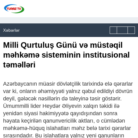
Xəbərlər
Milli Qurtuluş Günü və müstəqil
məhkəmə sisteminin institusional
təməlləri
Azərbaycanın müasir dövlətçilik tarixində elə qərarlar
var ki, onların əhəmiyyəti yalnız qəbul edildiyi dövrün
deyil, gələcək nəsillərin də taleyinə təsir göstərir.
Ümummilli lider Heydər Əliyevin xalqın təkidi ilə
yenidən siyasi hakimiyyətə qayıdışından sonra
həyata keçirilən qanunvericilik aktları, o cümlədən
məhkəmə-hüquq islahatları məhz belə tarixi qərarlar
sırasındadır. Bu islahatlara yalnız yeni qanunların