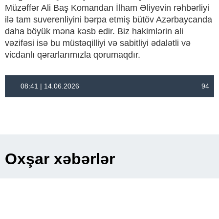
Müzəffər Ali Baş Komandan İlham Əliyevin rəhbərliyi
ilə tam suverenliyini bərpa etmiş bütöv Azərbaycanda
daha böyük məna kəsb edir. Biz hakimlərin ali
vəzifəsi isə bu müstəqilliyi və sabitliyi ədalətli və
vicdanlı qərarlarımızla qorumaqdır.
08:41 | 14.06.2026
94
Oxşar xəbərlər