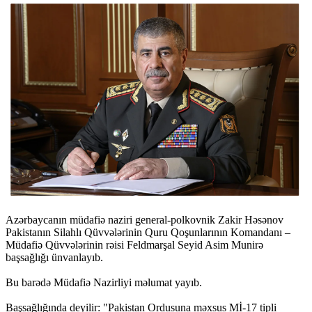
Azərbaycanın müdafiə naziri general-polkovnik Zakir Həsənov
Pakistanın Silahlı Qüvvələrinin Quru Qoşunlarının Komandanı –
Müdafiə Qüvvələrinin rəisi Feldmarşal Seyid Asim Munirə
başsağlığı ünvanlayıb.
Bu barədə Müdafiə Nazirliyi məlumat yayıb.
Başsağlığında deyilir: "Pakistan Ordusuna məxsus Mİ-17 tipli