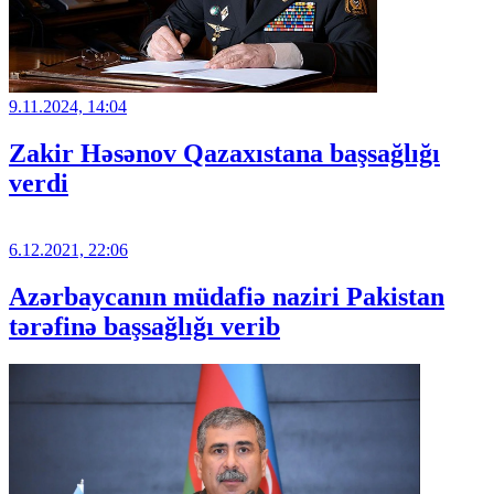
9.11.2024, 14:04
Zakir Həsənov Qazaxıstana başsağlığı
verdi
6.12.2021, 22:06
Azərbaycanın müdafiə naziri Pakistan
tərəfinə başsağlığı verib