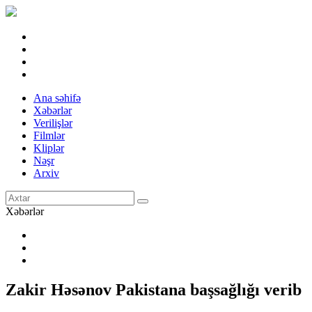
Ana səhifə
Xəbərlər
Verilişlər
Filmlər
Kliplər
Nəşr
Arxiv
Xəbərlər
Zakir Həsənov Pakistana başsağlığı verib