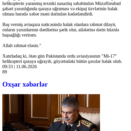
helikopterin yaranmış texniki nasazlıq səbəbindən Müzəffərabad
şəhəri yaxınlığında qəzaya uğraması və ekipaj üzvlərinin həlak
olması barədə xəbər məni dərindən kədərləndirdi.
Baş vermiş aviaqəza nəticəsində həlak olanlara rəhmət diləyir,
onların yaxınlarının dərdlərinə şərik olur, ailələrinə dərin hüznlə
başsağlığı verirəm.
Allah rəhmət eləsin."
Xatırladaq ki, ötən gün Pakistanda ordu aviasiyasının "Mi-17"
helikopteri qəzaya uğrayıb, göyərtədəki bütün şəxslər həlak olub.
09:33 | 11.06.2026
89
Oxşar xəbərlər